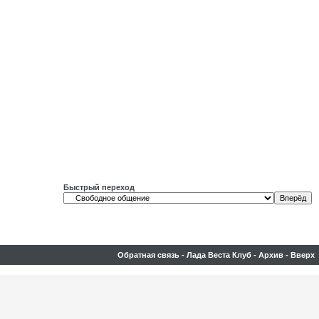
Быстрый переход
Обратная связь
-
Лада Веста Клуб
-
Архив
-
Вверх