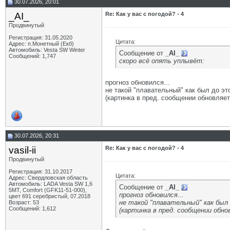
30.07.2026, 20:01
_AI_
Re: Как у вас с погодой? - 4
Продвинутый
Регистрация: 31.05.2020
Цитата:
Адрес: п.Монетный (Екб)
Автомобиль: Vesta SW Winter
Сообщение от
_AI_
Сообщений: 1,747
скоро всё опять уплывёт:
прогноз обновился...
не такой "плавательный" как был до это
(картинка в пред. сообщении обновляет
30.07.2026, 20:31
vasil-ii
Re: Как у вас с погодой? - 4
Продвинутый
Регистрация: 31.10.2017
Цитата:
Адрес: Свердловская область
Автомобиль: LADA Vesta SW 1,6
Сообщение от
_AI_
5МТ, Comfort (GFK11-51-000),
прогноз обновился...
цвет 691 серебристый, 07.2018
не такой "плавательный" как был 
Возраст: 53
Сообщений: 1,612
(картинка в пред. сообщении обно