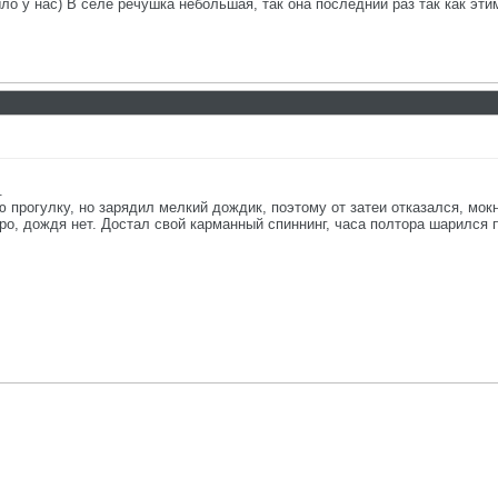
о у нас) В селе речушка небольшая, так она последний раз так как этим
.
 прогулку, но зарядил мелкий дождик, поэтому от затеи отказался, мокн
ро, дождя нет. Достал свой карманный спиннинг, часа полтора шарился 