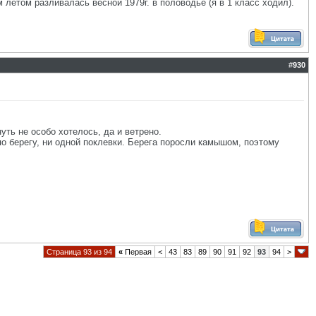
 летом разливалась весной 1979г. в половодье (я в 1 класс ходил).
#
930
уть не особо хотелось, да и ветрено.
по берегу, ни одной поклевки. Берега поросли камышом, поэтому
Страница 93 из 94
«
Первая
<
43
83
89
90
91
92
93
94
>