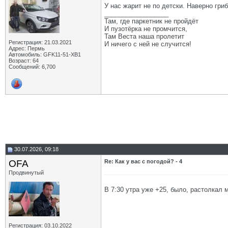
У нас жарит не по детски. Наверно гриб
__________________
Там, где паркетник не пройдёт
И пузотёрка не промчится,
Там Веста наша пролетит
Регистрация: 21.03.2021
И ничего с ней не случится!
Адрес: Пермь
Автомобиль: GFK11-51-ХВ1
Возраст: 64
Сообщений: 6,700
30.07.2026, 09:18
OFA
Re: Как у вас с погодой? - 4
Продвинутый
В 7:30 утра уже +25, было, растолкал 
Регистрация: 03.10.2022