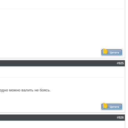
#
925
одно можно валить не боясь.
#
926