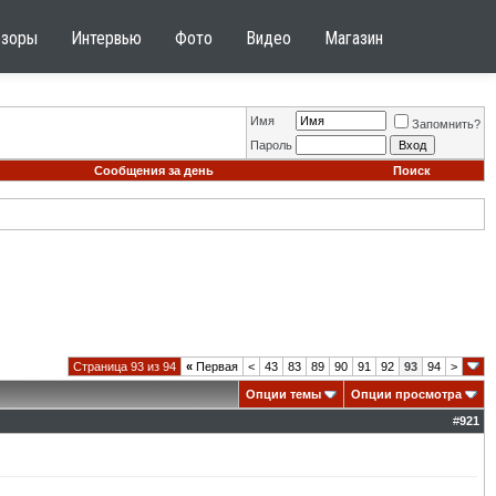
бзоры
Интервью
Фото
Видео
Магазин
Имя
Запомнить?
Пароль
Сообщения за день
Поиск
Страница 93 из 94
«
Первая
<
43
83
89
90
91
92
93
94
>
Опции темы
Опции просмотра
#
921