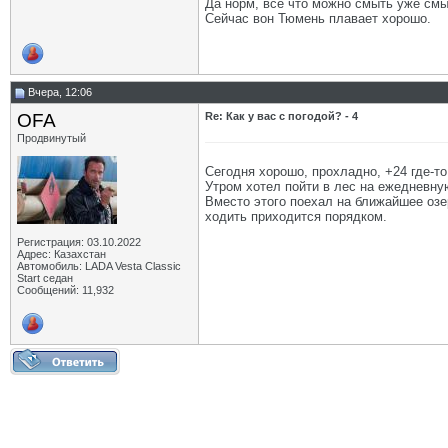
Да норм, всё что можно смыть уже смыл
Сейчас вон Тюмень плавает хорошо.
Вчера, 12:06
OFA
Re: Как у вас с погодой? - 4
Продвинутый
Сегодня хорошо, прохладно, +24 где-то
Утром хотел пойти в лес на ежедневную
Вместо этого поехал на ближайшее озе
ходить приходится порядком.
Регистрация: 03.10.2022
Адрес: Казахстан
Автомобиль: LADA Vesta Classic
Start седан
Сообщений: 11,932