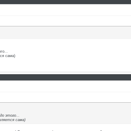
го...
ся сама)
до этого...
вляется сама)