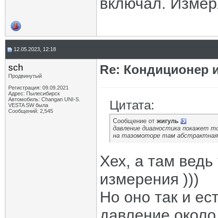
включал. Измер
12.05.2023, 12:18
sch
Re: Кондиционер и
Продвинутый
Регистрация: 09.09.2021
Адрес: Пылесибирск
Автомобиль: Changan UNI-S.
Цитата:
VESTA SW была
Сообщений: 2,545
Сообщение от
жигуль
давление диагностика покажет т
на тазомоторе там абстрактная 
Хех, а там ведь
измерения )))
Но оно так и ес
давление около