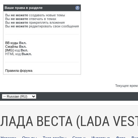
Ваши права в разделе
Вы
не можете
создавать новые темы
Вы
не можете
отвечать в темах
Вы
не можете
прикреплять вложения
Вы
не можете
редактировать свои сообщения
BB коды
Вкл.
Смайлы
Вкл.
[IMG]
код
Вкл.
HTML код
Выкл.
Правила форума
Текущее врем
ЛАДА ВЕСТА (LADA VES