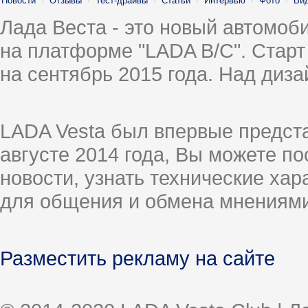
Новости
·
Отзывы
·
Тест-драйвы
·
Статьи
·
Интервью
·
Фото
·
Ви
Лада Веста - это новый автомо
на платформе "LADA B/C". Старт
на сентябрь 2015 года. Над диз
LADA Vesta был впервые предст
августе 2014 года, Вы можете п
новости, узнать технические ха
для общения и обмена мнениями
Разместить рекламу на сайте