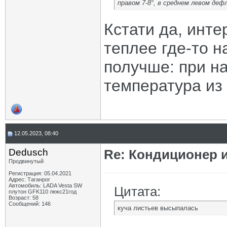
правом 7-8°, в среднем левом дефл
Кстати да, инте
теплее где-то н
получше: при на
температура из 
12.05.2023, 08:40
Dedusch
Re: Кондиционер и
Продвинутый
Регистрация: 05.04.2021
Адрес: Таганрог
Автомобиль: LADA Vesta SW
Цитата:
плутон GFK110 люкс21год
Возраст: 58
Сообщений: 146
куча листьев высыпалась