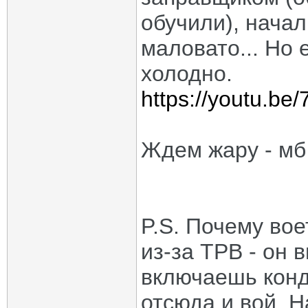
обучили), начал
маловато... Но 
холодно.
https://youtu.b
Ждем жару - мб 
P.S. Почему вое
из-за ТРВ - он 
включаешь конд
отсюда и вой. Н