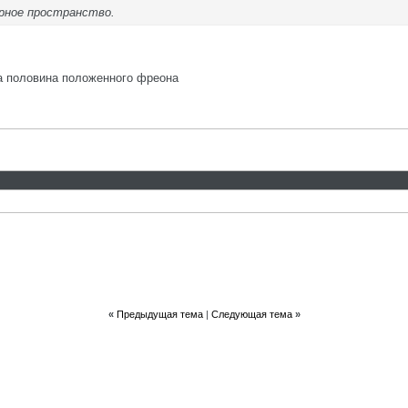
рное пространство.
ла половина положенного фреона
«
Предыдущая тема
|
Следующая тема
»