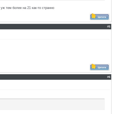
 уж тем более на 21 как-то странно
#
5
#
6