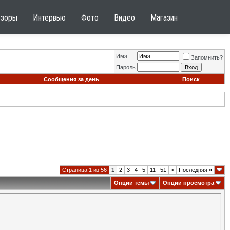
бзоры
Интервью
Фото
Видео
Магазин
Имя
Запомнить?
Пароль
Сообщения за день
Поиск
Страница 1 из 56
1
2
3
4
5
11
51
>
Последняя
»
Опции темы
Опции просмотра