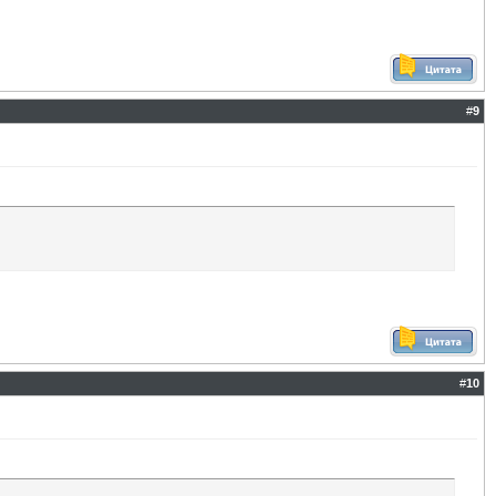
#
9
#
10