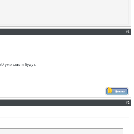
#
1
 20 уже сопли будут.
#
2