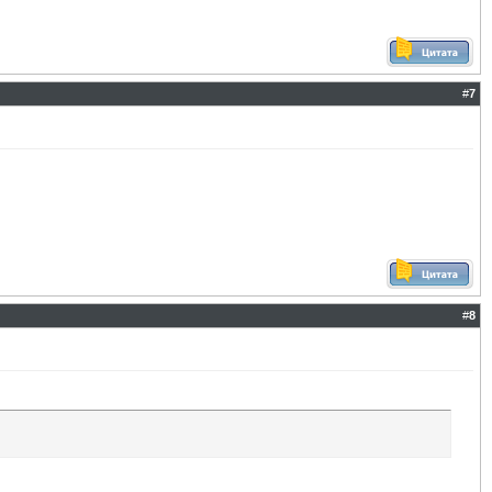
#
7
#
8