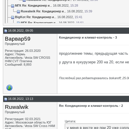
МГК
Re: Кондиционер и...
16.08.2022,
15:28
Ruwalwik
Re: Кондиционер и...
16.08.2022,
15:39
BigKot
Re: Кондиционер и...
16.08.2022,
15:41
МГК
Re: Кондиционер и...
16.08.2022,
15:51
_AI_
Re: Кондиционер и...
16.08.2022,
16:21
16.08.2022, 09:05
МГК
Re: Кондиционер и...
16.08.2022,
21:29
Варвар59
Кондиционер и климат-контроль - 3
Тартарен
Re: Кондиционер и...
17.08.2022,
18:34
Продвинутый
tsu
Re: Кондиционер и...
18.08.2022,
10:57
Регистрация: 26.03.2020
Alexsandr_UssR
Re: Кондиционер и...
27.08.2022,
00:20
продолжение темы, предыдущая част
Адрес: Пермь
Ладовоз
Re: Кондиционер и...
27.08.2022,
22:09
Автомобиль: Vesta SW CROSS
H4M CVT Платина
у друга в кукурузере 200 на 20, если н
Nash
Re: Кондиционер и...
28.08.2022,
23:34
Сообщений: 8,893
MrRip
Re: Кондиционер и...
29.08.2022,
03:20
Nash
Re: Кондиционер и...
29.08.2022,
21:24
Последний раз редактировалось bokareff; 25.0
Варвар59
Re: Кондиционер и...
30.08.2022,
09:57
Генадий
Re: Кондиционер и...
29.09.2022,
23:13
Варвар59
Re: Кондиционер и...
30.09.2022,
09:45
Alexsandr_UssR
Re: Кондиционер и...
04.02.2023,
02:38
16.08.2022, 13:13
Варвар59
Re: Кондиционер и...
04.02.2023,
14:46
Ruwalwik
Re: Кондиционер и климат-контроль - 2
cavstarica
Re: Кондиционер и...
01.05.2023,
00:21
Продвинутый
Варвар59
Re: Кондиционер и...
01.05.2023,
12:31
Регистрация: 02.03.2021
Максим48
Re: Кондиционер и...
01.05.2023,
20:16
Цитата:
Адрес: Московская область ЮГ
Автомобиль: Vesta SW Cross H4M
Варвар59
Re: Кондиционер и...
02.05.2023,
06:49
у меня в весте же при 20 уже сопл