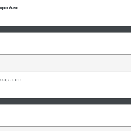
жарко было
остранство.