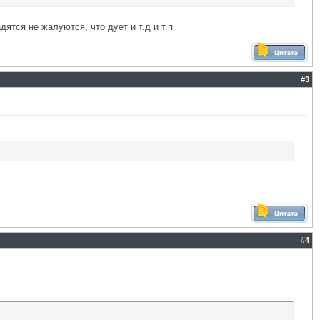
дятся не жалуются, что дует и т.д и т.п
#
3
#
4