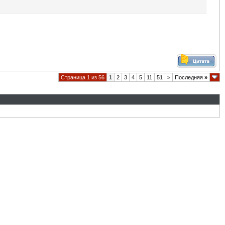
Страница 1 из 56
1
2
3
4
5
11
51
>
Последняя
»