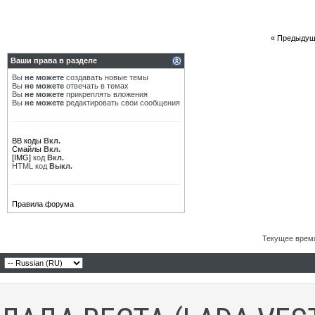
Варвар59
Re: О Ладе Искра
28.11.2023,
10:18
More
Re: О Ладе Искра
29.11.2023,
20:45
«
Предыдущ
OFA
Re: О Ладе Искра
30.11.2023,
09:41
More
Re: О Ладе Искра
30.11.2023,
09:53
Ваши права в разделе
Варвар59
Re: О Ладе Искра
30.11.2023,
12:04
Вы
не можете
создавать новые темы
OFA
Re: О Ладе Искра
30.11.2023,
13:00
Вы
не можете
отвечать в темах
Вы
не можете
прикреплять вложения
Варвар59
Re: О Ладе Искра
30.11.2023,
16:24
Вы
не можете
редактировать свои сообщения
Максим48
Re: О Ладе Искра
30.11.2023,
18:28
Варвар59
Re: О Ладе Искра
01.12.2023,
10:07
Дополнительные ответы в подтемах
BB коды
Вкл.
Смайлы
Вкл.
white
Re: О Ладе Искра
04.12.2023,
06:26
[IMG]
код
Вкл.
OFA
Re: О Ладе Искра
01.12.2023,
09:07
HTML код
Выкл.
OFA
Re: О Ладе Искра
03.12.2023,
15:19
More
Re: О Ладе Искра
03.12.2023,
15:30
Правила форума
white
Re: О Ладе Искра
03.12.2023,
20:46
white
Re: О Ладе Искра
07.12.2023,
18:58
More
Re: О Ладе Искра
07.12.2023,
22:11
Текущее врем
More
Re: О Ладе Искра
14.12.2023,
17:39
Ладовоз
Re: О Ладе Искра
14.12.2023,
23:52
white
Re: О Ладе Искра
15.12.2023,
09:12
More
Re: О Ладе Искра
15.12.2023,
09:36
Варвар59
Re: О Ладе Искра
15.12.2023,
12:58