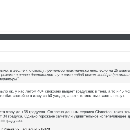
н было. в весте к климату претензий практически нет. если на 19 кли
режиме и этого достаточно. ну и само собой режим кондёра (климатич
пературы".
было ок, у нас летом 40+ спокойно выдает градусник в тени, а то и 45 м
толбик спокойно в жару за 50 уходит, а вот что местные газеты пишут.
ста жару до +38 градусов. Согласно данным сервиса Gismeteo, таких те
т 34 градуса. Однако горожане заметили удивительное испепеляющее з
 55 градусов.
ad.ru/news/v-...adusov-1506028