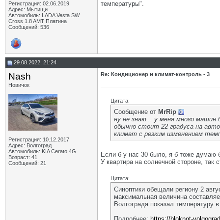
температуры".
Регистрация: 02.06.2019
Адрес: Мытищи
Автомобиль: LADA Vesta SW
Cross 1.8 AMT Платина
Сообщений: 536
29.08.2022, 21:24
Nash
Re: Кондиционер и климат-контроль - 3
Новичок
Цитата:
Сообщение от
MrRip
ну не знаю... у меня много маши
обычно стоит 22 градуса на авто 
климат с резким изменением тем
Регистрация: 10.12.2017
Адрес: Волгоград
Автомобиль: KIA Cerato 4G
Если б у нас 30 было, я б тоже думаю 
Возраст: 41
У квартира на солнечной стороне, так с
Сообщений: 21
Цитата:
Синоптики обещали региону 2 авгу
максимальная величина составляе
Волгограда показал температуру в
Подробнее:
https://bloknot-volgogr