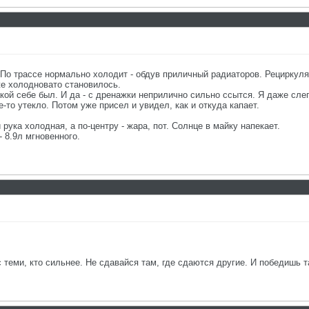
. По трассе нормально холодит - обдув приличный радиаторов. Рециркуляц
же холодновато становилось.
такой себе был. И да - с дренажки неприлично сильно ссытся. Я даже сле
то утекло. Потом уже присел и увидел, как и откуда капает.
рука холодная, а по-центру - жара, пот. Солнце в майку напекает.
- 8.9л мгновенного.
с теми, кто сильнее. Не сдавайся там, где сдаются другие. И победишь т