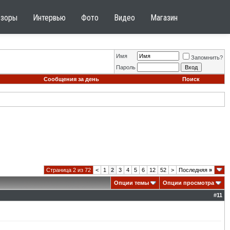
бзоры
Интервью
Фото
Видео
Магазин
Имя
Запомнить?
Пароль
Сообщения за день
Поиск
Страница 2 из 72
<
1
2
3
4
5
6
12
52
>
Последняя
»
Опции темы
Опции просмотра
#
11