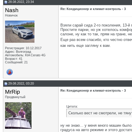
28.08.2022, 23:34
Nash
Re: Кондиционер и климат-контроль - 3
Новичок
Взяли сарай сида 2-го поколения, 13-й
Простите парни, но уж хотелось комфор
салоне, ну как то так, прям на гране, 
Еще раз всем спасибо, кто честно отв
как нить еще загляну к вам.
Регистрация: 10.12.2017
Адрес: Волгоград
Автомобиль: KIA Cerato 4G
Возраст: 41
Сообщений: 21
29.08.2022, 03:20
MrRip
Re: Кондиционер и климат-контроль - 3
Продвинутый
Цитата:
Сколько вест не смотрели, не тяну
ну не знаю... у меня много машин было
градуса на авто режиме и этого достат