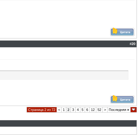
#
20
Страница 2 из 72
<
1
2
3
4
5
6
12
52
>
Последняя
»