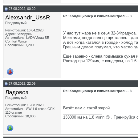
27.08.2022, 00:20
Alexsandr_UssR
Re: Кондиционер и климат-контроль - 3
Продвинутый
Регистрация: 16.04.2020
У нас тут жара не в себя 32-34градуса
Адрес: Беларусь
Местами, когда солнце пряталось - да
Автомобиль: LADA Vesta SE
Comfort Winter
А вот когда катался в городе - холод 
Сообщений: 1,200
Грешным делом подумал, что масло где-
Еще забавно - слева подмышка сухая и 
Расход при 129кмч, с кондером, на 1.6 
27.08.2022, 22:09
Ладовоз
Re: Кондиционер и климат-контроль - 3
Продвинутый
Регистрация: 15.08.2020
Везёт вам с такой жарой
Автомобиль: SW 1.6 cross GFK
__________________
110 orange
Сообщений: 18,886
133000 км на 1.8 мкпп 😉 . Тренируйся 