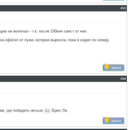
#
13
ию не включал - т.к. после 100кмч свист от нее.
гка офигел от лужи, которая выросла, пока я ходил по гиперу.
#
14
ам, где победить нельзя. (с). Брюс Ли.