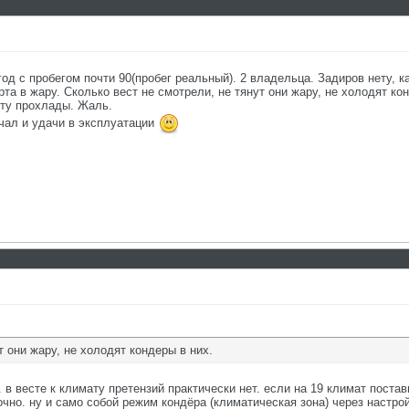
 год с пробегом почти 90(пробег реальный). 2 владельца. Задиров нету, к
та в жару. Сколько вест не смотрели, не тянут они жару, не холодят ко
нету прохлады. Жаль.
ечал и удачи в эксплуатации
т они жару, не холодят кондеры в них.
. в весте к климату претензий практически нет. если на 19 климат поста
очно. ну и само собой режим кондёра (климатическая зона) через настро