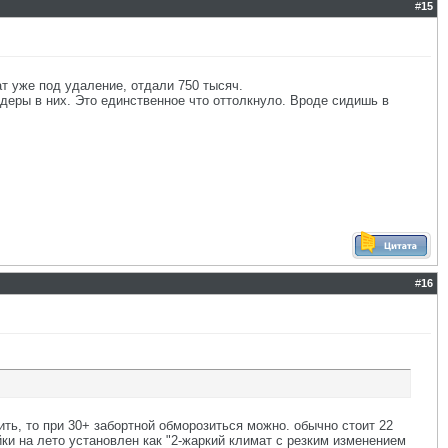
#
15
ат уже под удаление, отдали 750 тысяч.
ндеры в них. Это единственное что оттолкнуло. Вроде сидишь в
#
16
вить, то при 30+ забортной обморозиться можно. обычно стоит 22
йки на лето установлен как "2-жаркий климат с резким изменением