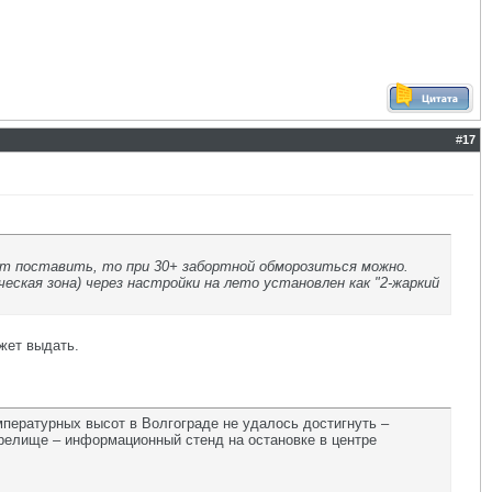
#
17
мат поставить, то при 30+ забортной обморозиться можно.
еская зона) через настройки на лето установлен как "2-жаркий
ожет выдать.
мпературных высот в Волгограде не удалось достигнуть –
релище – информационный стенд на остановке в центре