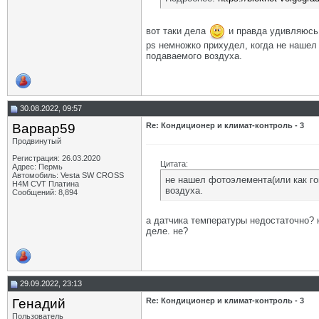
вот таки дела
и правда удивляюсь 
ps немножко прихудел, когда не нашел 
подаваемого воздуха.
30.08.2022, 09:57
Варвар59
Re: Кондиционер и климат-контроль - 3
Продвинутый
Регистрация: 26.03.2020
Цитата:
Адрес: Пермь
Автомобиль: Vesta SW CROSS
не нашел фотоэлемента(или как го
H4M CVT Платина
воздуха.
Сообщений: 8,894
а датчика температуры недостаточно? 
деле. не?
29.09.2022, 23:13
Генадий
Re: Кондиционер и климат-контроль - 3
Пользователь