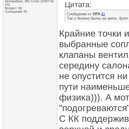
Автомобиль: ЛК2 Cross 21947-52-
Цитата:
X11
Возраст: 60
Сообщений: 65
Сообщение от
OFA
Так и должно быть на авто, дует
Крайние точки и
выбранные сопла
клапаны вентиля
середину салона
не опустится ни
пути наименьше
физика))). А м
"подогреваются"
С КК поддержив