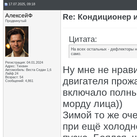
17.07.2025, 09:18
АлексейФ
Re: Кондиционер и
Продвинутый
Цитата:
На всех остальных - дефлекторы н
само.
Регистрация: 04.01.2024
Адрес: Тихвин
Ну мне не нрави
Автомобиль: Веста Седан 1,6
Лайф 24
Возраст: 54
двигателя прож
Сообщений: 4,861
включало полны
морду лица))
Зимой то же оч
при ещё холодн