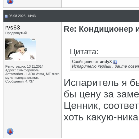
05.08.2025, 14:43
rvs63
Re: Кондиционер и
Продвинутый
Цитата:
Сообщение от
andyX
Испарителю кердык , дайте совет
Регистрация: 13.11.2014
Адрес: Симферополь
Автомобиль: LADA Vesta, МТ люкс
мультимедиа климат.
Испаритель я б
Сообщений: 4,737
бы цену за зам
Ценник, соответ
хоть какую-ника