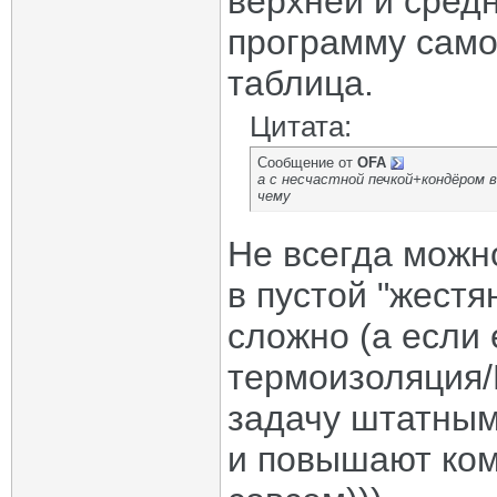
верхней и средн
программу само
таблица.
Цитата:
Сообщение от
OFA
а с несчастной печкой+кондёром 
чему
Не всегда можно
в пустой "жестя
сложно (а если 
термоизоляция
задачу штатным
и повышают ком