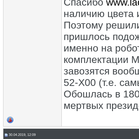
Спасибо
www.la
наличию цвета 
Поэтому решили 
пришлось подож
именно на робот
комплектации Mu
завозятся вооб
52-X00 (т.е. са
Обошлась в 180
мертвых презид
30.04.2019, 12:09