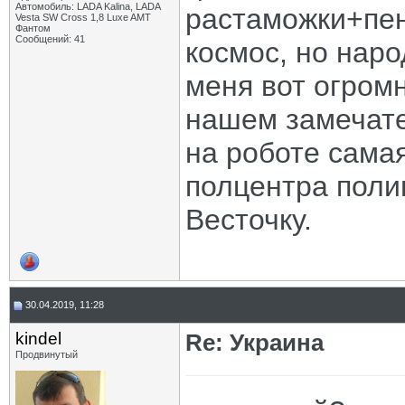
Автомобиль: LADA Kalina, LADA
растаможки+пен
Vesta SW Cross 1,8 Luxe AMT
Фантом
Сообщений: 41
космос, но наро
меня вот огромн
нашем замечате
на роботе сама
полцентра поли
Весточку.
30.04.2019, 11:28
kindel
Re: Украина
Продвинутый