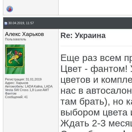
30.04.2019, 11:57
Алекс Харьков
Re: Украина
Пользователь
Еще раз всем п
Цвет - фантом! 
цветов и компле
Регистрация: 31.01.2019
Адрес: Харьков
Автомобиль: LADA Kalina, LADA
нас в автосало
Vesta SW Cross 1,8 Luxe AMT
Фантом
Сообщений: 41
там брать), но 
выбором цвета 
Ждать 2-3 месяц