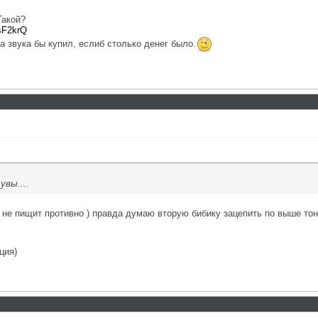
Такой?
sF2krQ
за звука бы купил, еслиб столько денег было.
увы....
ь не пищит противно ) правда думаю вторую бибику зацепить по выше тон
ция)