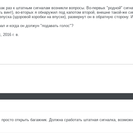
к раз к штатным сигналам возникли вопросы. Во-первых "родной" сигнал
ь винт), во-вторых я обнаружил под капотом второй, внешне такой-же си
уска (здоровой коробки на впуске), развернут он в обратную сторону. 
нал и когда он должун "подавать голос"?
 2016 г. в.
просто открыть багажник. Должна сработать штатная сигналка, возможн