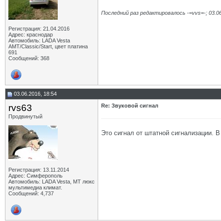
Последний раз редактировалось -=vvs=-; 03.0
Регистрация: 21.04.2016
Адрес: краснодар
Автомобиль: LADA Vesta
АМТ/Classic/Start, цвет платина
691
Сообщений: 368
03.06.2016, 18:54
rvs63
Re: Звуковой сигнал
Продвинутый
Это сигнал от штатной сигнализации. В
Регистрация: 13.11.2014
Адрес: Симферополь
Автомобиль: LADA Vesta, МТ люкс
мультимедиа климат.
Сообщений: 4,737