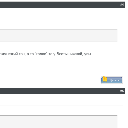
#
4
низкий тон, а то "голос" то у Весты никакой, увы....
#
5