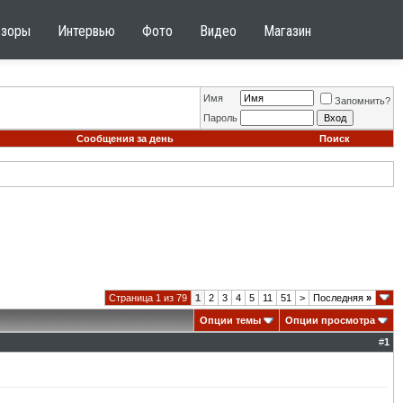
бзоры
Интервью
Фото
Видео
Магазин
Имя
Запомнить?
Пароль
Сообщения за день
Поиск
Страница 1 из 79
1
2
3
4
5
11
51
>
Последняя
»
Опции темы
Опции просмотра
#
1