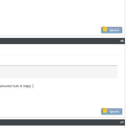
#
6
альностью в пару )
#
7