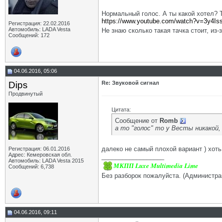
Нормальный голос. А ты какой хотел? 
https://www.youtube.com/watch?v=3y4Is
Регистрация: 22.02.2016
Автомобиль: LADA Vesta
Не знаю сколько такая тачка стоит, из-
Сообщений: 172
04.06.2016, 05:06
Dips
Re: Звуковой сигнал
Продвинутый
Цитата:
Сообщение от
Romb
а то "голос" то у Весты никакой, 
далеко не самый плохой вариант ) хот
Регистрация: 06.01.2016
Адрес: Кемеровская обл.
__________________
Автомобиль: LADA Vesta 2015
МКПП Luxe Multimedia Lime
Сообщений: 6,738
Без разборок пожалуйста. (Администра
04.06.2016, 09:11