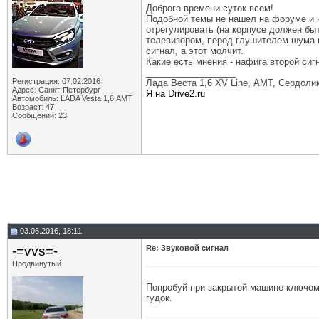
Доброго времени суток всем!
Подобной темы не нашел на форуме и ка
отрегулировать (на корпусе должен быт
телевизором, перед глушителем шума вп
сигнал, а этот молчит.
Какие есть мнения - нафига второй сиг
__________________
Регистрация: 07.02.2016
Лада Веста 1,6 XV Line, АМТ, Сердолик,
Адрес: Санкт-Петербург
Я на Drive2.ru
Автомобиль: LADA Vesta 1,6 АМТ
Возраст: 47
Сообщений: 23
03.06.2016, 18:11
-=vvs=-
Re: Звуковой сигнал
Продвинутый
Попробуй при закрытой машине ключом 
гудок.