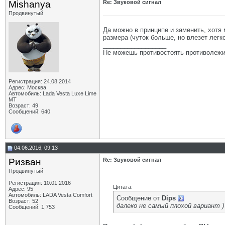
Mishanya
Re: Звуковой сигнал
Продвинутый
Да можно в принципе и заменить, хотя 
размера (чуток больше, но влезет легк
__________________
Не можешь противостоять-противолежи
Регистрация: 24.08.2014
Адрес: Москва
Автомобиль: Lada Vesta Luxe Lime
MT
Возраст: 49
Сообщений: 640
04.06.2016, 09:13
Ризван
Re: Звуковой сигнал
Продвинутый
Регистрация: 10.01.2016
Цитата:
Адрес: 95
Автомобиль: LADA Vesta Сomfort
Сообщение от
Dips
Возраст: 52
далеко не самый плохой вариант 
Сообщений: 1,753