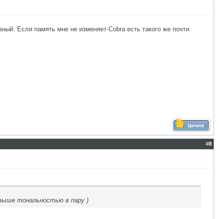
вный. Если память мне не изменяет-Cobra есть такого же почти
#
8
 выше тональностью в пару )