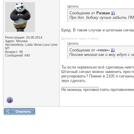
Цитата:
Сообщение от
Ризван
Про доп. бибику лучше забыть ПМ
Бред. В таком случае и штатным сигна
Регистрация: 24.08.2014
Добавлено через 6 минут
Адрес: Москва
Цитата:
Автомобиль: Lada Vesta Luxe Lime
MT
Сообщение от
-=vvs=-
Возраст: 49
Похоже многие как и мну ждут с 
Сообщений: 640
Ты если нормально всё сделаешь-никто
Штатный сигнал можно заменить просто 
регулировать? Помню в 2105 я сигналы 
звук сделать.
__________________
Не можешь противостоять-противолежи