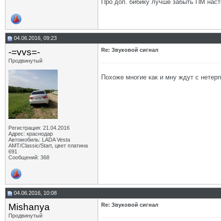
Про доп. бибику лучше забыть ПМ наст
04.06.2016, 09:23
-=vvs=-
Re: Звуковой сигнал
Продвинутый
Похоже многие как и мну ждут с нетерп
Регистрация: 21.04.2016
Адрес: краснодар
Автомобиль: LADA Vesta
АМТ/Classic/Start, цвет платина
691
Сообщений: 368
04.06.2016, 10:08
Mishanya
Re: Звуковой сигнал
Продвинутый