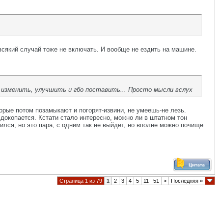
всякий случай тоже не включать. И вообще не ездить на машине.
и изменить, улучшить и гбо поставить... Просто мысли вслух
орые потом позамыкают и погорят-извини, не умеешь-не лезь.
 докопается. Кстати стало интересно, можно ли в штатном тон
ился, но это пара, с одним так не выйдет, но вполне можно почище
Страница 1 из 79
1
2
3
4
5
11
51
>
Последняя
»