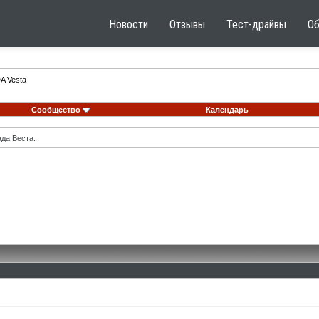
Новости
Отзывы
Тест-драйвы
О
A Vesta
Сообщество
Календарь
ада Веста.