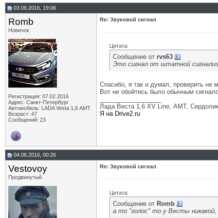
03.06.2016, 19:06
Romb
Re: Звуковой сигнал
Новичок
Цитата:
Сообщение от
rvs63
Это сигнал от штатной сигнализ
Спасибо, я так и думал, проверить не м
Вот не обойтись было обычным сигналом
Регистрация: 07.02.2016
__________________
Адрес: Санкт-Петербург
Лада Веста 1,6 XV Line, АМТ, Сердолик,
Автомобиль: LADA Vesta 1,6 АМТ
Я на Drive2.ru
Возраст: 47
Сообщений: 23
04.06.2016, 00:26
Vestovoy
Re: Звуковой сигнал
Продвинутый
Цитата:
Сообщение от
Romb
а то "голос" то у Весты никакой, 