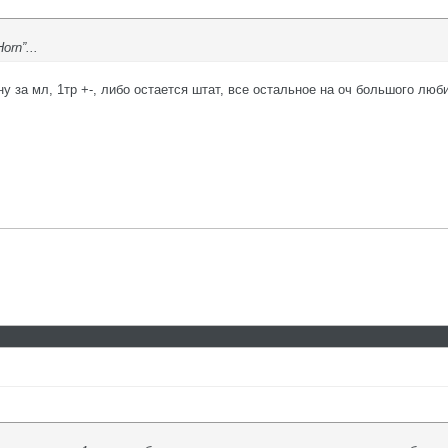
rn”...
у за мл, 1тр +-, либо остается штат, все остальное на оч большого люб