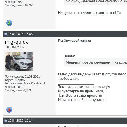
Не буду, красная цена дудкам на
Возраст: 48
Сообщений: 10,097
Не ценишь ты золотых контактов! )))
13.04.2025, 13:03
mig-quick
Re: Звуковой сигнал
Продвинутый
Цитата:
Медный провод сечением 4 квадра
Одно дело выдерживает и другое дело 
Регистрация: 21.03.2021
требования.
Адрес: Пермь
__________________
Автомобиль: GFK11-51-ХВ1
Там, где паркетник не пройдёт
Возраст: 64
Сообщений: 6,699
И пузотёрка не промчится,
Там Веста наша пролетит
И ничего с ней не случится!
13.04.2025, 13:14