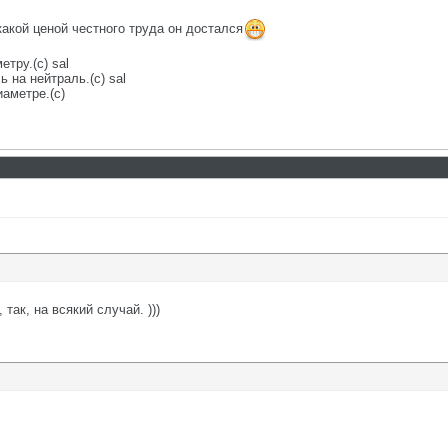
какой ценой честного труда он достался
етру.(с) sal
 на нейтраль.(с) sal
аметре.(с)
так, на всякий случай. )))