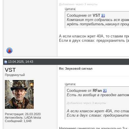
Добавлено через 3 минуты
Цитата:
Сообщение от
VST
Компания тут собралась вся грам
жрёть потребитель,накинул проце
А если клаксон жрет 40А, то ставим пр
Если в двух словах: предохранитель (ав
13.04.2025, 14:43
VST
Re: Звуковой сигнал
Продвинутый
Цитата:
Сообщение от
RFan
Есть ли вообще в проводке автомо
Добавлено через 3 минуты
А если клаксон жрет 40А, то став
Регистрация: 26.03.2020
Если в двух словах: предохраните
Автомобиль: LADA Vesta
Сообщений: 1,648
Например генератор,он изначально 3