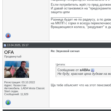
Если потребитель жрёт,то пред должен
И давай остановимся на "предохранител
защита цепи
__________________
Разница будет не по радиусу, а по диам
на МКПП с горки я всегда переключаюсь
Вращающиеся колеса, "раздувает" в ди
13.04.2025, 15:17
OFA
Re: Звуковой сигнал
Продвинутый
Цитата:
Сообщение от
вАВАн
Не буду, красная цена дудкам на
Регистрация: 03.10.2022
Ща тебе объяснят что на этот пенсомо
Адрес: Казахстан
Автомобиль: LADA Vesta Classic
Start седан
Сообщений: 11,929