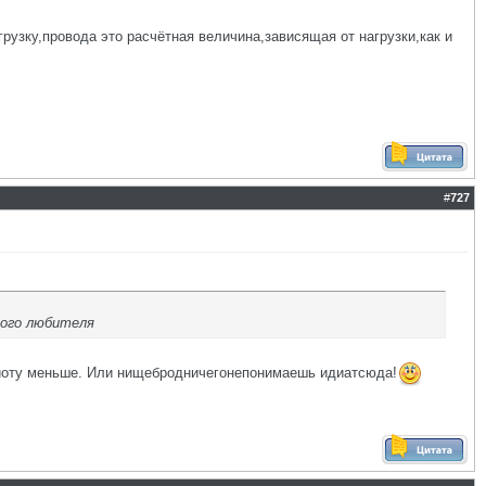
рузку,провода это расчётная величина,зависящая от нагрузки,как и
#
727
шого любителя
на йоту меньше. Или нищебродничегонепонимаешь идиатсюда!