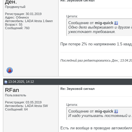
Ден.
Re: Звуковой сигнал
Продвинутый
Регистрация: 30.01.2019
Цитата:
Адрес: Обнинск
Автомобиль: LADA Vesta 1.6мкп
Сообщение от
mig-quick
Возраст: 55
Одно дело выдерживает и другое 
Сообщений: 760
ужесточает требования.
При потере 2% по напряжению 1.5 квадр
Последний раз редактировалось Ден.; 13.04.2
13.04.2025, 14:12
RFan
Re: Звуковой сигнал
Пользователь
Регистрация: 03.05.2019
Цитата:
Автомобиль: LADA Vesta SW
Сообщений: 64
Сообщение от
mig-quick
И надо учитывать постоянный и 
Есть ли вообще в проводке автомобиля 