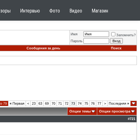
бзоры
Интервью
Фото
Видео
Магазин
Имя
Запомнить?
Пароль
Сообщения за день
Поиск
из 79
«
Первая
<
23
63
69
70
71
72
73
74
75
76
77
>
Последняя
»
Опции темы
Опции просмотра
#
721