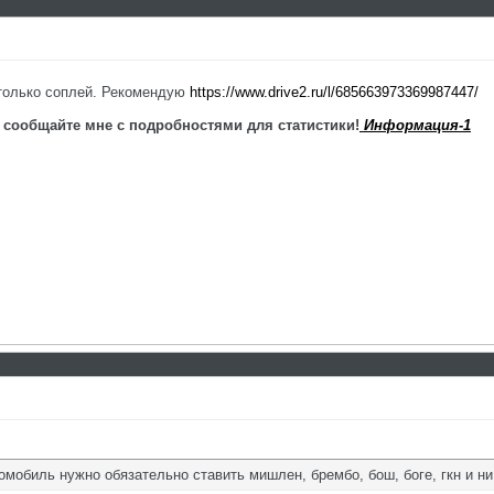
столько соплей. Рекомендую
https://www.drive2.ru/l/685663973369987447/
 сообщайте мне с подробностями для статистики!
Информация-1
сомобиль нужно обязательно ставить мишлен, брембо, бош, боге, гкн и