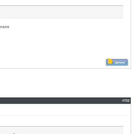
ителя
#
722