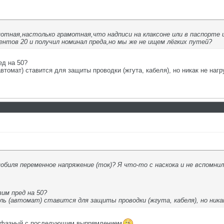
отная,настолько грамотная,что надписи на клаксоне или в паспорте 
нтов 20 и получил номинал преда,но мы же не ищем лёгких путей?
ед на 50?
томат) ставится для защиты проводки (жгута, кабеля), но никак не нагру
биля переменное напряжение (ток)? Я что-то с наскока и не вспомнил
им пред на 50?
ль (автомат) ставится для защиты проводки (жгута, кабеля), но никак 
-х фазный,с последующим выпрямлением