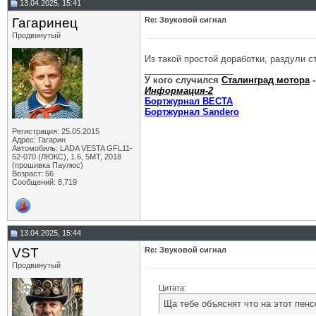
13.04.2025, 15:41
Гагаринец
Re: Звуковой сигнал
Продвинутый
Из такой простой доработки, раздули 
__________________
У кого случился
Сталинград мотора
-
Информация-2
Бортжурнал ВЕСТА
Бортжурнал Sandero
Регистрация: 25.05.2015
Адрес: Гагарин
Автомобиль: LADA VESTA GFL11-
52-070 (ЛЮКС), 1.6, 5МТ, 2018
(прошивка Паулюс)
Возраст: 56
Сообщений: 8,719
13.04.2025, 15:44
VST
Re: Звуковой сигнал
Продвинутый
Цитата:
Ща тебе объяснят что на этот пен