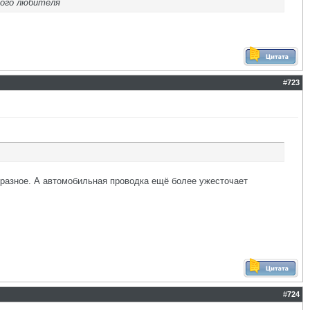
шого любителя
#
723
 разное. А автомобильная проводка ещё более ужесточает
#
724