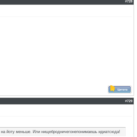
#
728
#
729
 ни на йоту меньше. Или нищебродничегонепонимаешь идиатсюда!