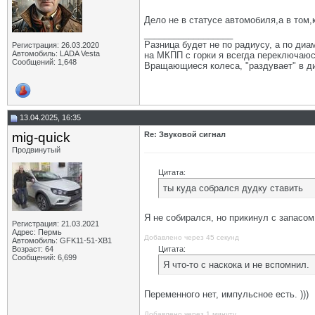
Дело не в статусе автомобиля,а в том,
__________________
Разница будет не по радиусу, а по диам
Регистрация: 26.03.2020
Автомобиль: LADA Vesta
на МКПП с горки я всегда переключаюсь
Сообщений: 1,648
Вращающиеся колеса, "раздувает" в ди
13.04.2025, 16:35
mig-quick
Re: Звуковой сигнал
Продвинутый
Цитата:
ты куда собрался дудку ставить
Я не собирался, но прикинул с запасом, 
Регистрация: 21.03.2021
Адрес: Пермь
Добавлено через 45 секунд
Автомобиль: GFK11-51-ХВ1
Возраст: 64
Цитата:
Сообщений: 6,699
Я что-то с наскока и не вспомнил.
Переменного нет, импульсное есть. )))
Добавлено через 1 минуту