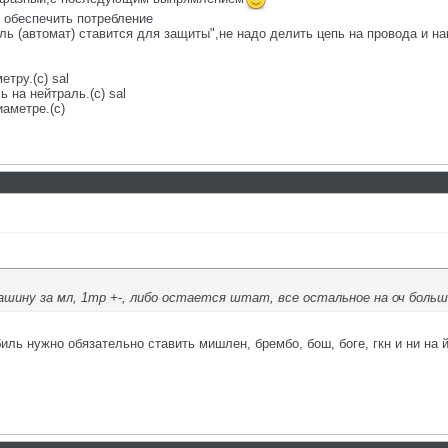
 обеспечить потребление
ь (автомат) ставится для защиты",не надо делить цепь на провода и наг
етру.(с) sal
 на нейтраль.(с) sal
аметре.(с)
 машину за мл, 1тр +-, либо остается штат, все остальное на оч боль
биль нужно обязательно ставить мишлен, брембо, бош, боге, гкн и ни 