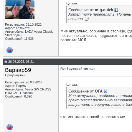
Цитата:
Сообщение от
mig-quick
Хотел тоже переделать. Но лень 
слышно. )))
Регистрация: 03.10.2022
Адрес: Казахстан
Мне актуально, особенно в столице, гд
Автомобиль: LADA Vesta Classic
Start седан
постоянно затирают, подрезают, со вто
Сообщений: 11,936
багажник МСЛ
26.06.2025, 08:21
Варвар59
Re: Звуковой сигнал
Продвинутый
Регистрация: 26.03.2020
Цитата:
Адрес: Пермь
Автомобиль: Vesta SW CROSS
Сообщение от
OFA
H4M CVT Платина
Мне актуально, особенно в столи
Сообщений: 8,890
практически постоянно затирают
выпустить и вернуть назад в ба
это менталитет такой. и воспитание.