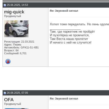
25.06.2025, 14:53
mig-quick
Re: Звуковой сигнал
Продвинутый
Хотел тоже переделать. Но лень одолел
__________________
Там, где паркетник не пройдёт
И пузотёрка не промчится,
Там Веста наша пролетит
Регистрация: 21.03.2021
И ничего с ней не случится!
Адрес: Пермь
Автомобиль: GFK11-51-ХВ1
Возраст: 64
Сообщений: 6,701
26.06.2025, 07:05
OFA
Re: Звуковой сигнал
Продвинутый