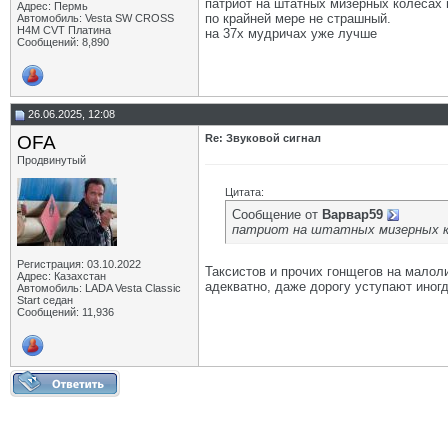
патриот на штатных мизерных колесах 
Адрес: Пермь
по крайней мере не страшный.
Автомобиль: Vesta SW CROSS
H4M CVT Платина
на 37х мудричах уже лучше
Сообщений: 8,890
26.06.2025, 12:08
OFA
Re: Звуковой сигнал
Продвинутый
Цитата:
Сообщение от
Варвар59
патриот на штатных мизерных ко
Регистрация: 03.10.2022
Таксистов и прочих гонщегов на малол
Адрес: Казахстан
адекватно, даже дорогу уступают иног
Автомобиль: LADA Vesta Classic
Start седан
Сообщений: 11,936