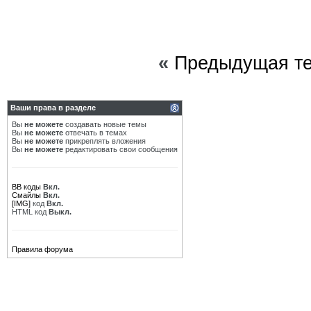
«
Предыдущая т
Ваши права в разделе
Вы
не можете
создавать новые темы
Вы
не можете
отвечать в темах
Вы
не можете
прикреплять вложения
Вы
не можете
редактировать свои сообщения
BB коды
Вкл.
Смайлы
Вкл.
[IMG]
код
Вкл.
HTML код
Выкл.
Правила форума