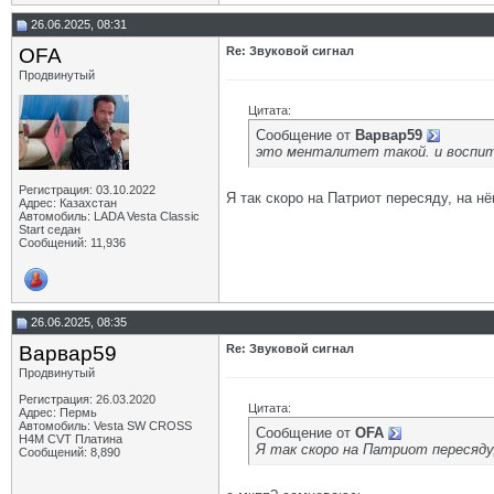
26.06.2025, 08:31
OFA
Re: Звуковой сигнал
Продвинутый
Цитата:
Сообщение от
Варвар59
это менталитет такой. и воспит
Регистрация: 03.10.2022
Я так скоро на Патриот пересяду, на н
Адрес: Казахстан
Автомобиль: LADA Vesta Classic
Start седан
Сообщений: 11,936
26.06.2025, 08:35
Варвар59
Re: Звуковой сигнал
Продвинутый
Регистрация: 26.03.2020
Цитата:
Адрес: Пермь
Автомобиль: Vesta SW CROSS
Сообщение от
OFA
H4M CVT Платина
Я так скоро на Патриот пересяду,
Сообщений: 8,890