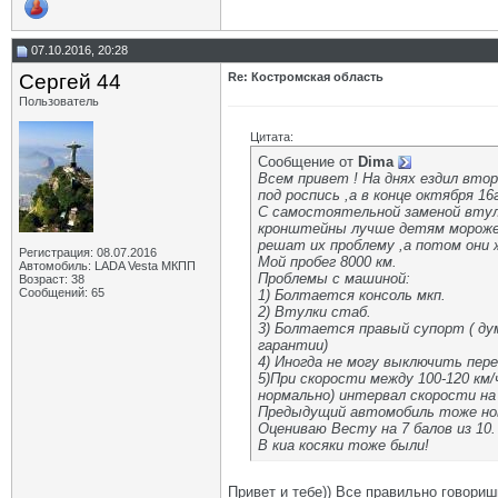
07.10.2016, 20:28
Сергей 44
Re: Костромская область
Пользователь
Цитата:
Сообщение от
Dima
Всем привет ! На днях ездил втор
под роспись ,а в конце октября 1
С самостоятельной заменой втуло
кронштейны лучше детям морожен
решат их проблему ,а потом они 
Регистрация: 08.07.2016
Мой пробег 8000 км.
Автомобиль: LADA Vesta МКПП
Проблемы с машиной:
Возраст: 38
Сообщений: 65
1) Болтается консоль мкп.
2) Втулки стаб.
3) Болтается правый супорт ( ду
гарантии)
4) Иногда не могу выключить пере
5)При скорости между 100-120 км/
нормально) интервал скорости н
Предыдущий автомобиль тоже нов
Оцениваю Весту на 7 балов из 10.
В киа косяки тоже были!
Привет и тебе)) Все правильно говоришь