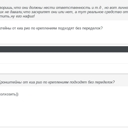
оворишь,что они должны нести ответственность и т.д , но вот лично 
ких не давали,что заскрипят они или нет, а тут реальное средство о
тить,ну его нафиг!
штейны от киа рио по креплениям подходят без переделок?
:Кронштейны от киа рио по креплениям подходят без переделок?
олхозить))