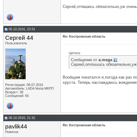
Сергей,отпишись обязательно,уж очень 
05.10.2016, 23:31
Сергей 44
Re: Костромская область
Пользователь
Цитата:
Сообщение от
a.mega
Сергей,отпишись обязательно,уж 
Вообщем покатался я,погода как раз п
хруста. Теперь наслаждаюсь вождением
Регистрация: 08.07.2016
Автомобиль: LADA Vesta МКПП
Возраст: 38
Сообщений: 65
06.10.2016, 21:32
pavlik44
Re: Костромская область
Новичок