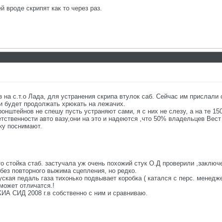
 вроде скрипят как то через раз.
з на с.т.о Лада, для устранения скрипа втулок саб. Сейчас им прислали
ли будет продолжать хрюкать на лежачих.
онштейнов не спешу пусть устраняют сами, я с них не слезу, а на те 1
етственности авто вазу,они на это и надеются ,что 50% владельцев Вест
ку поснимают.
то стойка стаб. застучала уж очень похожий стук О.Д проверили ,заключ
 без повторного выжима сцепления, но редко.
уская педаль газа тихонько подвывает коробка ( катался с перс. менедж
может отличатся.!
ИА СИД 2008 г.в собственно с ним и сравниваю.