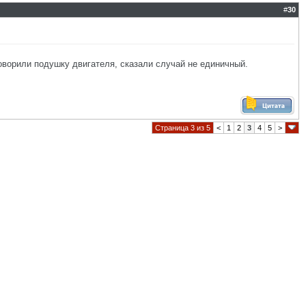
#
30
иговорили подушку двигателя, сказали случай не единичный.
Страница 3 из 5
<
1
2
3
4
5
>