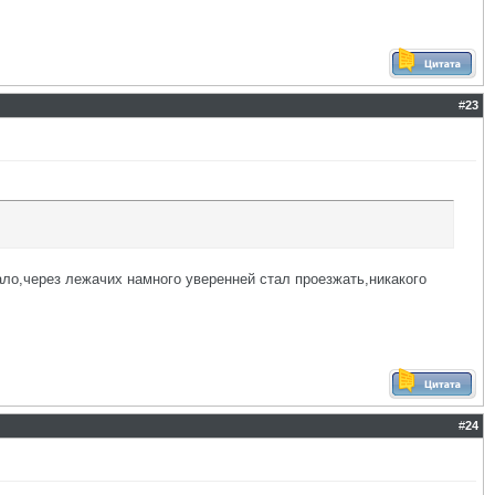
#
23
ало,через лежачих намного уверенней стал проезжать,никакого
#
24