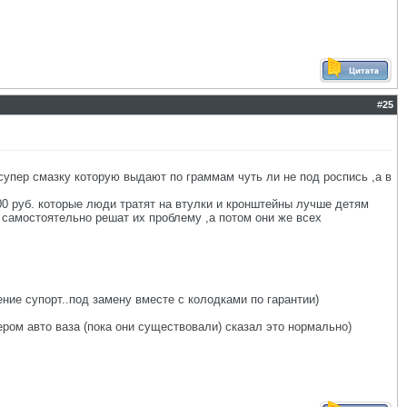
#
25
 супер смазку которую выдают по граммам чуть ли не под роспись ,а в
500 руб. которые люди тратят на втулки и кронштейны лучше детям
 самостоятельно решат их проблему ,а потом они же всех
ение супорт..под замену вместе с колодками по гарантии)
ером авто ваза (пока они существовали) сказал это нормально)