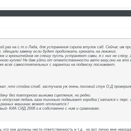
ой раз на с.т.о Лада, для устранения скрипа втулок саб. Сейчас им 
6г. обещали замену если будет продолжать хрюкать на лежачих.
к и кронштейнов не спешу пусть устраняют сами, я с них не слезу, 
ого куплю! Не дам уйти от ответственности авто вазу,они на это
же всех самостоятельных с гарантии на подвеску поснимают.
мал ,что стойка стаб. застучала уж очень похожий стук О.Д проверили
дачу без повторного выжима сцепления, но редко.
ч отпуская педаль газа тихонько подвывает коробка ( катался с перс.
а разных машинах может отличатся.!
ый- КИА СИД 2008 г.в собственно с ним и сравниваю.
,что они должны нести ответственность и т.д , но вот лично мне некогда