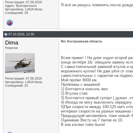
Регистрация: 07.09.2016
Я всё не решусь поменять,после дождей
Адрес: Волгореченск
Автомобиль: LADA Vesta
Сообщений: 29
07.10.2016, 12:35
Dima
Re: Костромская область
Новичок
Всем привет ! На днях ездил второй ра
конце октября 16г. обещали замену ес
С самостоятельной заменой втулок и кр
мороженого куплю! Не дам уйти от отв
самостоятельных с гарантии на подвес
Регистрация: 07.06.2016
Мой пробег 8000 км.
Автомобиль: LADA Vesta
Проблемы с машиной:
Сообщений: 25
1) Болтается консоль мкп.
2) Втулки стаб.
3) Болтается правый супорт ( думал ,ч
4) Иногда не могу выключить передачу
5)При скорости между 100-120 км/ч отп
интервал скорости на разных машинах 
Предыдущий автомобиль тоже новый- К
Оцениваю Весту на 7 балов из 10.
В киа косяки тоже были!