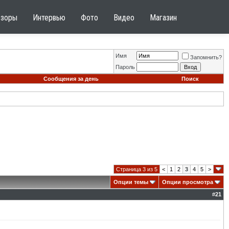
бзоры
Интервью
Фото
Видео
Магазин
Имя
Запомнить?
Пароль
Сообщения за день
Поиск
Страница 3 из 5
<
1
2
3
4
5
>
Опции темы
Опции просмотра
#
21