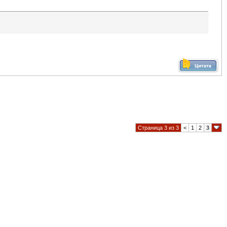
Страница 3 из 3
<
1
2
3