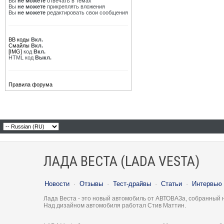
Вы
не можете
отвечать в темах
Вы
не можете
прикреплять вложения
Вы
не можете
редактировать свои сообщения
BB коды
Вкл.
Смайлы
Вкл.
[IMG]
код
Вкл.
HTML код
Выкл.
Правила форума
ЛАДА ВЕСТА (LADA VESTA)
Новости
·
Отзывы
·
Тест-драйвы
·
Статьи
·
Интервью
Лада Веста - это новый автомобиль от АВТОВАЗа, собранный 
Над дизайном автомобиля работал Стив Маттин.