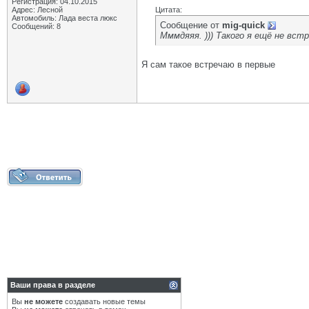
Регистрация: 04.10.2015
Адрес: Лесной
Цитата:
Автомобиль: Лада веста люкс
Сообщение от
mig-quick
Сообщений: 8
Мммдяяя. ))) Такого я ещё не встр
Я сам такое встречаю в первые
Ваши права в разделе
Вы
не можете
создавать новые темы