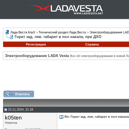
Лада Веста Клуб
>
Технический раздел Лада Веста
>
Электрооборудование LAD
Горит зад. лев. габарит в пол накала, при ДХО
Регистрация
Справка
Электрооборудование LADA Vesta
Все об электрооборудовании в новой Л
23.11.2024, 21:18
k05ten
Re: Горит зад. лев. габарит в пол накал
Новичок