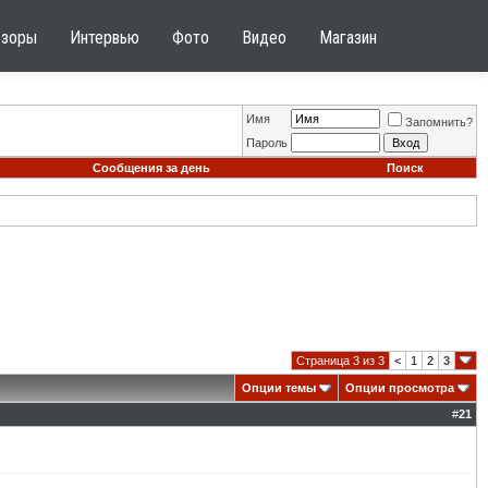
бзоры
Интервью
Фото
Видео
Магазин
Имя
Запомнить?
Пароль
Сообщения за день
Поиск
Страница 3 из 3
<
1
2
3
Опции темы
Опции просмотра
#
21