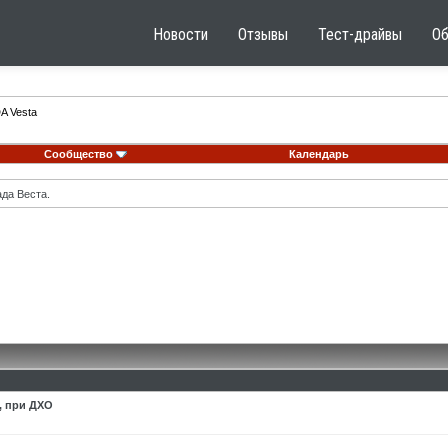
Новости
Отзывы
Тест-драйвы
О
A Vesta
Сообщество
Календарь
ада Веста.
а, при ДХО