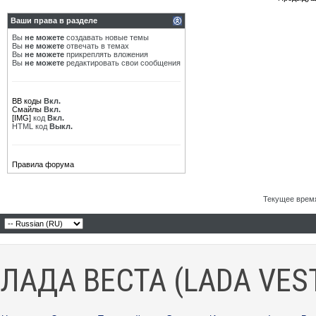
Ваши права в разделе
Вы
не можете
создавать новые темы
Вы
не можете
отвечать в темах
Вы
не можете
прикреплять вложения
Вы
не можете
редактировать свои сообщения
BB коды
Вкл.
Смайлы
Вкл.
[IMG]
код
Вкл.
HTML код
Выкл.
Правила форума
Текущее врем
ЛАДА ВЕСТА (LADA VES