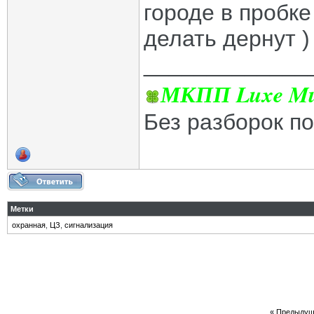
городе в пробке
делать дернут )
_____________
МКПП Luxe Mul
Без разборок п
Метки
охранная
,
ЦЗ
,
сигнализация
«
Предыдущ