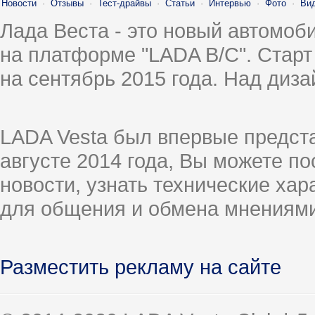
Новости
·
Отзывы
·
Тест-драйвы
·
Статьи
·
Интервью
·
Фото
·
Ви
Лада Веста - это новый автомо
на платформе "LADA B/C". Старт
на сентябрь 2015 года. Над диз
LADA Vesta был впервые предст
августе 2014 года, Вы можете п
новости, узнать технические ха
для общения и обмена мнениями
Разместить рекламу на сайте