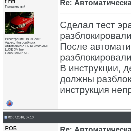
timtl
Re: Автоматическ
Продвинутый
Сделал тест эра
разблокировали
Регистрация: 19.01.2016
Адрес: Новосибирск
После автомати
Автомобиль: LADA Vesta AMT
LUXE XV line
Сообщений: 512
разблокировали
В инструкции, д
должны разблок
инструкция неп
02.07.2016, 07:13
РОБ
Re: Автоматическ