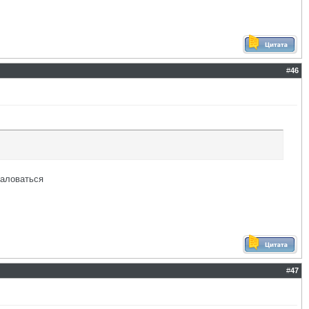
#
46
баловаться
#
47