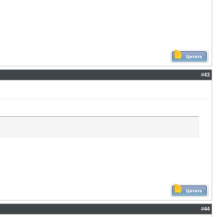
#
43
#
44