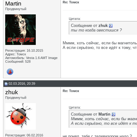
Martin
Re: Томск
Продвинутый
Цитата:
Сообщение от
zhuk
ты то когда овестишся ?
Мммм, хоть сейчас, если бы магнитолы 
А если серьёзно, то все идёт к тому, 
Регистрация: 16.10.2015
Адрес: Томск
Автомобиль: Vesta 1.6 AMT Image
Сообщений: 528
02.03.2016, 20:39
zhuk
Re: Томск
Продвинутый
Цитата:
Сообщение от
Martin
Мммм, хоть сейчас, если бы магн
А если серьёзно, то все идёт к 
Регистрация: 06.02.2016
не понял, тебе с телевизором надо ?