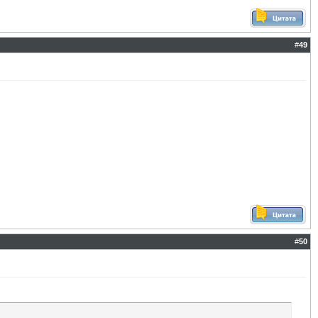
#
49
#
50