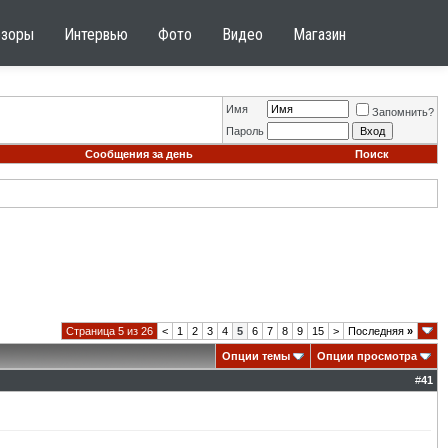
бзоры
Интервью
Фото
Видео
Магазин
Имя
Запомнить?
Пароль
Сообщения за день
Поиск
Страница 5 из 26
<
1
2
3
4
5
6
7
8
9
15
>
Последняя
»
Опции темы
Опции просмотра
#
41