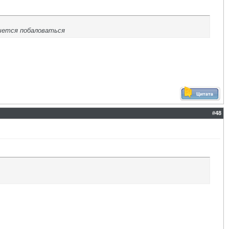
очется побаловаться
#
48