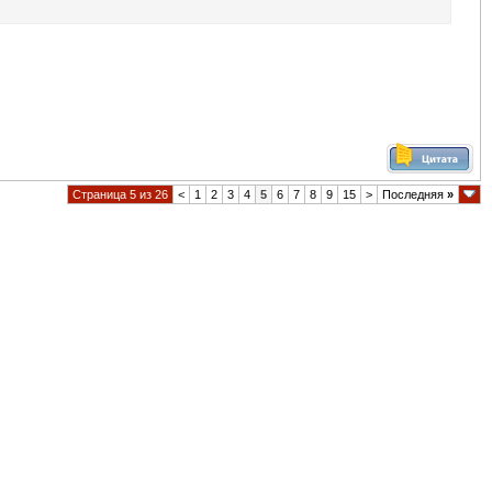
Страница 5 из 26
<
1
2
3
4
5
6
7
8
9
15
>
Последняя
»