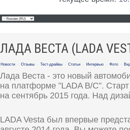
ЛАДА ВЕСТА (LADA VES
Новости
·
Отзывы
·
Тест-драйвы
·
Статьи
·
Интервью
·
Фото
·
Ви
Лада Веста - это новый автомо
на платформе "LADA B/C". Старт
на сентябрь 2015 года. Над диз
LADA Vesta был впервые предст
августе 2014 года, Вы можете п