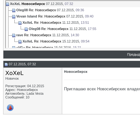
XoXeL
Новосибирск
07.12.2015,
07:32
Oleg08
Re: Новосибирск
07.12.2015,
09:36
Vovan Island
Re: Новосибирск
07.12.2015,
09:40
XoXeL
Re: Новосибирск
11.12.2015,
13:51
Oleg08
Re: Новосибирск
11.12.2015,
17:55
rave
Re: Новосибирск
11.12.2015,
14:30
XoXeL
Re: Новосибирск
15.12.2015,
09:54
=VG=
Re: Новосибирск
15.04.2016,
15:21
Martin
Re: Новосибирск
15.04.2016,
18:25
Предыд
Simbir
Re: Новосибирск
14.05.2016,
20:36
07.12.2015, 07:32
=VG=
Re: Новосибирск
15.05.2016,
20:08
XoXeL
Новосибирск
Андре
Re: Новосибирск
06.06.2016,
10:16
Новичок
Phantom70
Re: Новосибирск
06.06.2016,
11:06
Андре
Re: Новосибирск
07.06.2016,
13:36
Регистрация: 04.12.2015
Приглашаю всех Новосибирских владель
Адрес: Новосибирск
Сергеич
Re: Новосибирск
21.09.2016,
06:06
Автомобиль: Lada Vesta
Сообщений: 10
mitrix
Re: Новосибирск
21.09.2016,
06:15
Сергеич
Re: Новосибирск
21.09.2016,
06:17
timtl
Re: Новосибирск
07.10.2016,
21:22
Андре
Re: Новосибирск
12.10.2016,
10:51
Трой
Re: Новосибирск
14.10.2016,
09:19
Андре
Re: Новосибирск
20.10.2016,
11:43
Рус22
Re: Новосибирск
02.11.2016,
19:55