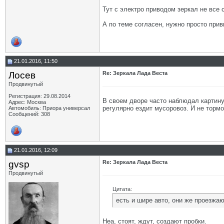
Тут с электро приводом зеркал не все с
А по теме согласен, нужно просто прив
21.01.2016, 11:50
Лосев
Re: Зеркала Лада Веста
Продвинутый
Регистрация: 29.08.2014
В своем дворе часто наблюдал картину
Адрес: Москва
регулярно ездит мусоровоз. И не тормо
Автомобиль: Приора универсал
Сообщений: 308
21.01.2016, 12:09
gvsp
Re: Зеркала Лада Веста
Продвинутый
Цитата:
есть и шире авто, они же проезжаю
Неа, стоят, ждут, создают пробки.