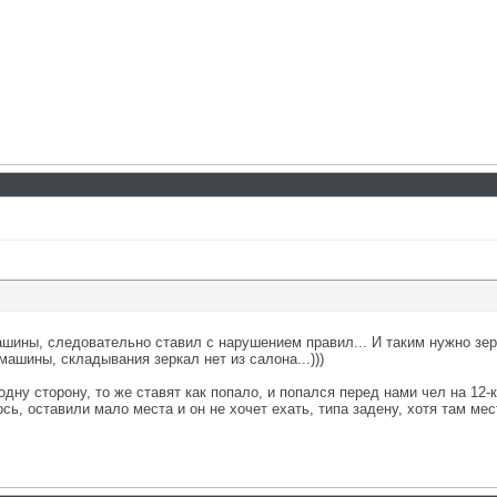
ашины, следовательно ставил с нарушением правил... И таким нужно зерк
машины, складывания зеркал нет из салона...)))
одну сторону, то же ставят как попало, и попался перед нами чел на 12-
сь, оставили мало места и он не хочет ехать, типа задену, хотя там мес