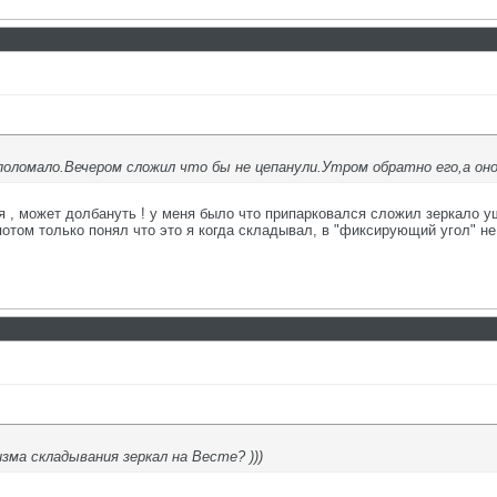
поломало.Вечером сложил что бы не цепанули.Утром обратно его,а оно 
 , может долбануть ! у меня было что припарковался сложил зеркало уш
потом только понял что это я когда складывал, в "фиксирующий угол" н
зма складывания зеркал на Весте? )))