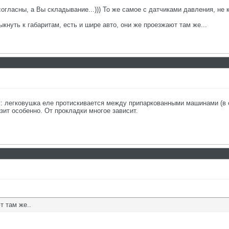
огласны, а Вы складывание...))) То же самое с датчиками давления, не к
ыкнуть к габаритам, есть и шире авто, они же проезжают там же...
: легковушка еле протискивается между припаркованными машинами (в 
зит особенно. От прокладки многое зависит.
т там же..