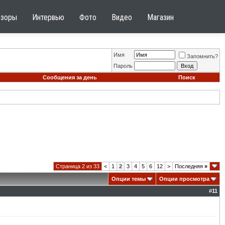
бзоры
Интервью
Фото
Видео
Магазин
Имя
Запомнить?
Пароль
Сообщения за день
Поиск
Страница 2 из 33
<
1
2
3
4
5
6
12
>
Последняя
»
Опции темы
Опции просмотра
#
11