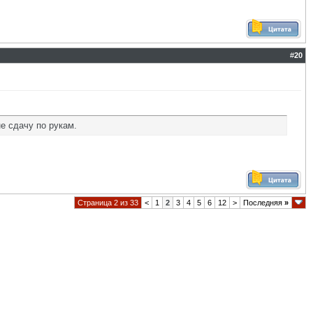
#
20
е сдачу по рукам.
Страница 2 из 33
<
1
2
3
4
5
6
12
>
Последняя
»