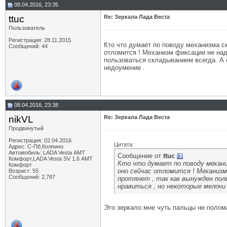
08.04.2016, 23:35
ttuc
Re: Зеркала Лада Веста
Пользователь
Регистрация: 28.11.2015
Кто что думает по поводу механизма ск
Сообщений: 44
отломится ! Механизм фиксации не наде
пользоваться складыванием всегда. А 
недоумение .
08.04.2016, 23:38
nikVL
Re: Зеркала Лада Веста
Продвинутый
Регистрация: 02.04.2016
Цитата:
Адрес: С-Пб,Колпино
Автомобиль: LADA Vesta АМТ
Сообщение от
ttuc
Комфорт,LADA Vesta SV 1.6 АМТ
Кто что думает по поводу механиз
Комфорт
оно сейчас отломится ! Механизм 
Возраст: 55
Сообщений: 2,787
протянет , так как вынужден пол
нравиться , но некоторые мелочи
Это зеркало мне чуть пальцы не полом