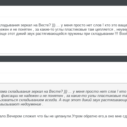
ладывания зеркал на Весте? ))) ... у меня просто нет слов ! кто это в
жен и не понятен , за какие-то углы пластиковые там цепляется , неуве
еще этот дикий звук растягивающейся пружины при складывании !!! Во
ма складывания зеркал на Весте? ))) ... у меня просто нет слов ! к
фиксации не надежен и не понятен , за какие-то углы пластиковые та
ьзоваться складыванием всегда. А еще этот дикий звук растягивающе
 вызывают недоумение .
ало.Вечером сложил что бы не цепанули.Утром обратно его,а оно мне сд