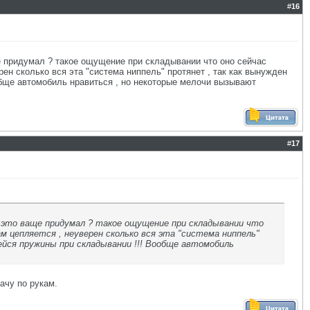
#
16
аще придумал ? такое ощущение при складывании что оно сейчас
рен сколько вся эта "система ниппель" протянет , так как вынужден
обще автомобиль нравиться , но некоторые мелочи вызывают
#
17
то это ваще придумал ? такое ощущение при складывании что
м цепляется , неуверен сколько вся эта "система ниппель"
йся пружины при складывании !!! Вообще автомобиль
ачу по рукам.