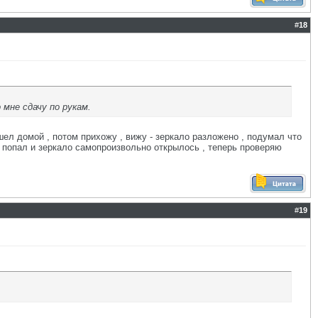
#
18
мне сдачу по рукам.
ел домой , потом прихожу , вижу - зеркало разложено , подумал что
е попал и зеркало самопроизвольно открылось , теперь проверяю
#
19