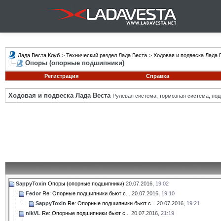
Лада Веста Клуб
>
Технический раздел Лада Веста
>
Ходовая и подвеска Лада 
Опоры (опорные подшипники)
Регистрация
Справка
Ходовая и подвеска Лада Веста
Рулевая система, тормозная система, подв
SappyToxin
Опоры (опорные подшипники)
20.07.2016,
19:02
Fedor
Re: Опорные подшипники бьют с...
20.07.2016,
19:10
SappyToxin
Re: Опорные подшипники бьют с...
20.07.2016,
19:21
nikVL
Re: Опорные подшипники бьют с...
20.07.2016,
21:19