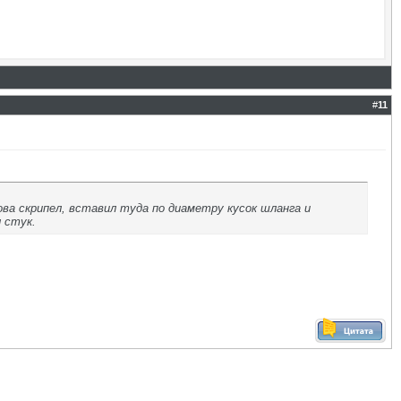
#
11
ова скрипел, вставил туда по диаметру кусок шланга и
 стук.