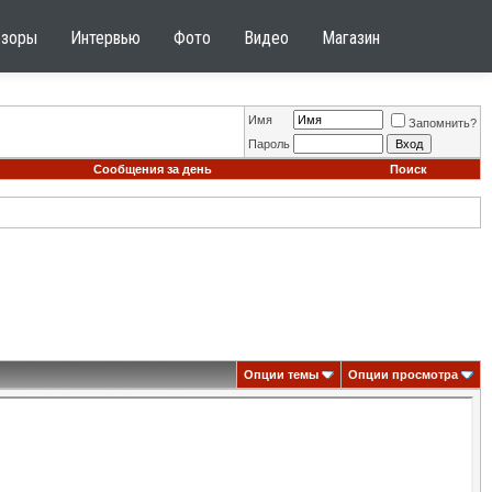
бзоры
Интервью
Фото
Видео
Магазин
Имя
Запомнить?
Пароль
Сообщения за день
Поиск
Опции темы
Опции просмотра