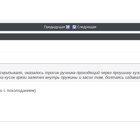
Предыдущая
Следующая
скрипывало, оказалось тросик ручника проходящий через проушину куз
ка кусок грязи залетел внутрь пружины и засох там, болтаясь издавал
то с похолоданием)