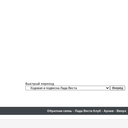
Быстрый переход
Обратная связь
-
Лада Веста Клуб
-
Архив
-
Вверх