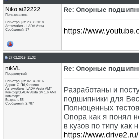
Nikolai22222
Re: Опорные подшипни
Пользователь
Регистрация: 23.08.2018
Автомобиль: LADA Vesta
https://www.youtub
Сообщений: 37
27.02.2019, 11:32
nikVL
Re: Опорные подшипни
Продвинутый
Регистрация: 02.04.2016
Адрес: С-Пб,Колпино
Разработаны и пост
Автомобиль: LADA Vesta АМТ
Комфорт,LADA Vesta SV 1.6 АМТ
Комфорт
подшипники для Вес
Возраст: 55
Сообщений: 2,787
Полноценных тестов
Опора как я понял 
в кузов по типу как 
https://www.drive2.r