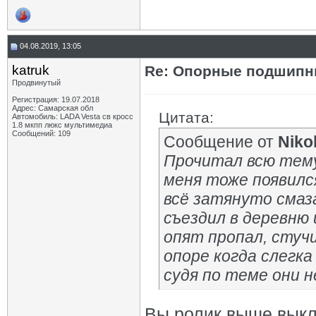
04.08.2019, 13:05
katruk
Re: Опорные подшипни
Продвинутый
Регистрация: 19.07.2018
Адрес: Самарская обл
Цитата:
Автомобиль: LADA Vesta св кросс
1.8 мкпп люкс мультимедиа
Сообщений: 109
Сообщение от
Niko
Прочитал всю тему 
меня тоже появился
всё затянуто смаз
съездил в деревню 
опят пропал, стуч
опоре когда слегка
судя по теме они н
Вы ролик выше выкл