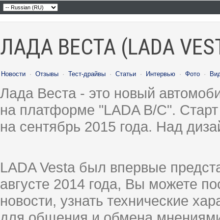
ЛАДА ВЕСТА (LADA VES
Новости
·
Отзывы
·
Тест-драйвы
·
Статьи
·
Интервью
·
Фото
·
Ви
Лада Веста - это новый автомо
на платформе "LADA B/C". Старт
на сентябрь 2015 года. Над диз
LADA Vesta был впервые предст
августе 2014 года, Вы можете п
новости, узнать технические ха
для общения и обмена мнениями