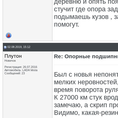
деревню и опять поя
стучит где опора за
подымаешь кузов , з
помогут.
02.08.2019, 15:12
Плутон
Re: Опорные подшипни
Новичок
Регистрация: 26.07.2016
Автомобиль: LADA Vesta
Был с новья непонят
Сообщений: 23
мелких неровностей
время поворота руля
К 27000 км стук вро
замечаю, а скрип пр
Видимо, какая-резин