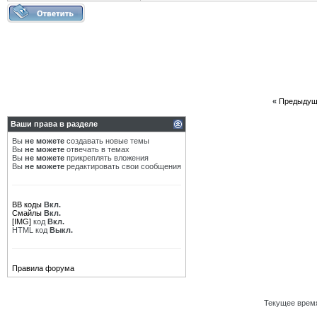
«
Предыдущ
Ваши права в разделе
Вы
не можете
создавать новые темы
Вы
не можете
отвечать в темах
Вы
не можете
прикреплять вложения
Вы
не можете
редактировать свои сообщения
BB коды
Вкл.
Смайлы
Вкл.
[IMG]
код
Вкл.
HTML код
Выкл.
Правила форума
Текущее врем