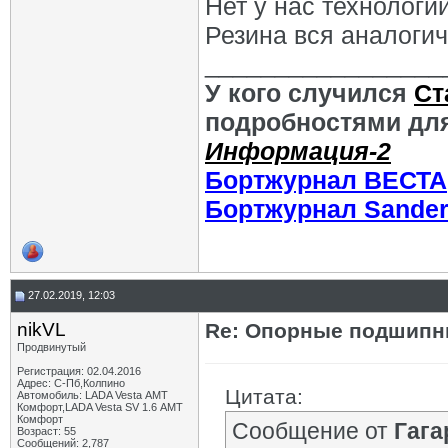
Нет у нас технологи
Резина вся аналогич
_________________
У кого случился
Ст
подробностями для
Информация-2
Бортжурнал ВЕСТА
Бортжурнал Sande
27.02.2019, 12:03
nikVL
Re: Опорные подшипни
Продвинутый
Регистрация: 02.04.2016
Адрес: С-Пб,Колпино
Цитата:
Автомобиль: LADA Vesta АМТ
Комфорт,LADA Vesta SV 1.6 АМТ
Комфорт
Сообщение от
Гага
Возраст: 55
Сообщений: 2,787