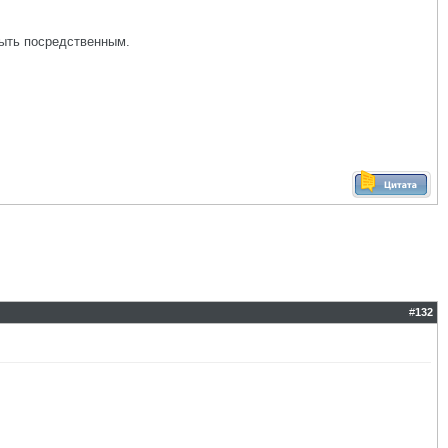
быть посредственным.
#
132