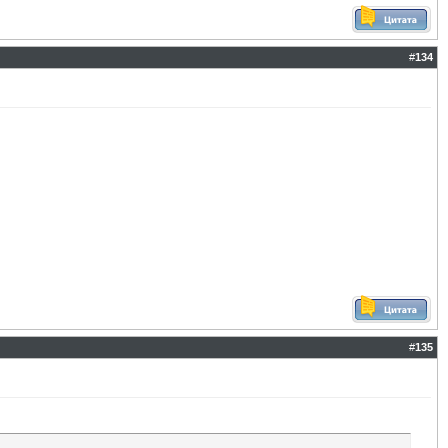
#
134
#
135