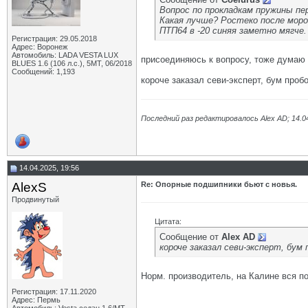
Вопрос по прокладкам пружины пе
Какая лучше? Ростеко после моро
ПТП64 в -20 синяя заметно мягче.
Регистрация: 29.05.2018
Адрес: Воронеж
Автомобиль: LADA VESTA LUX
присоединяюсь к вопросу, тоже думаю 
BLUES 1.6 (106 л.с.), 5МТ, 06/2018
Сообщений: 1,193
короче заказал севи-эксперт, бум проб
Последний раз редактировалось Alex AD; 14.0
14.04.2025, 19:56
AlexS
Re: Опорные подшипники бьют с новья.
Продвинутый
Цитата:
Сообщение от
Alex AD
короче заказал севи-эксперт, бум
Норм. производитель, на Калине вся по
Регистрация: 17.11.2020
Адрес: Пермь