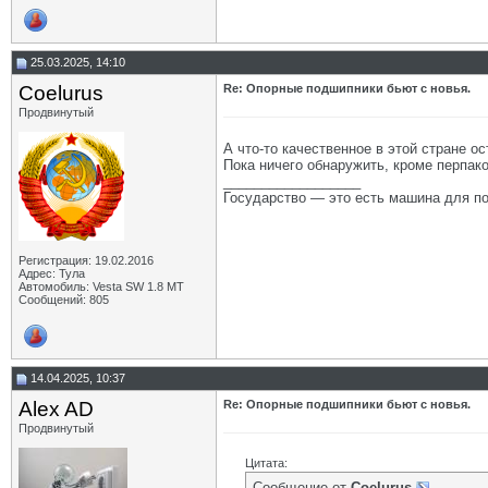
25.03.2025, 14:10
Coelurus
Re: Опорные подшипники бьют с новья.
Продвинутый
А что-то качественное в этой стране о
Пока ничего обнаружить, кроме перпако
__________________
Государство — это есть машина для по
Регистрация: 19.02.2016
Адрес: Тула
Автомобиль: Vesta SW 1.8 MT
Сообщений: 805
14.04.2025, 10:37
Alex AD
Re: Опорные подшипники бьют с новья.
Продвинутый
Цитата:
Сообщение от
Coelurus