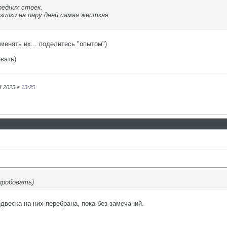
редних стоек.
зилки на пару дней самая жесткая.
менять их... поделитесь "опытом")
овать)
4.2025 в
13:25
.
 пробовать)
двеска на них перебрана, пока без замечаний.