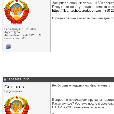
Заскрипел опорник левый. И 80к пробег
Пишут, что левоту продают вместо ор
https://illva.ru/shop/product/mzm-mz80-
__________________
Государство — это есть машина для по
Регистрация: 19.02.2016
Адрес: Тула
Автомобиль: Vesta SW 1.8 MT
Сообщений: 805
17.03.2025, 10:30
Coelurus
Re: Опорные подшипники бьют с новья.
Продвинутый
Вопрос по прокладкам пружины передни
Какая лучше? Ростеко после морозилки
ПТП64 в -20 синяя заметно мягче.
__________________