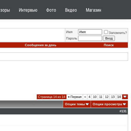
бзоры
Интервью
Фото
Видео
Магазин
Имя
Запомнить?
Пароль
Сообщения за день
Поиск
Страница 14 из 14
«
Первая
<
4
10
11
12
13
14
Опции темы
Опции просмотра
#
131