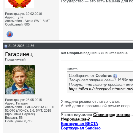
Государство — это есть машина для по
Регистрация: 19.02.2016
Адрес: Тула
Автомобиль: Vesta SW 1.8 MT
Сообщений: 805
21.03.2025, 11:36
Гагаринец
Re: Опорные подшипники бьют с новья.
Продвинутый
Цитата:
Сообщение от
Coelurus
Заскрипел опорник левый. И 80к п
Пишут, что левоту продают вме
https://illva.ru/shop/product/mzm-m
Регистрация: 25.05.2015
У модина резина от литых сапог.
Адрес: Гагарин
А всё дело в правильной резине опор.
Автомобиль: LADA VESTA GFL11-
__________________
52-070 (ЛЮКС), 1.6, 5МТ, 2018
(прошивка Паулюс)
У кого случился
Сталинград мотора
-
Возраст: 56
Информация-2
Сообщений: 8,719
Бортжурнал ВЕСТА
Бортжурнал Sandero