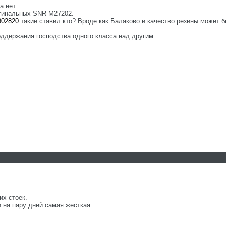
а нет.
игинальных SNR M27202.
2902820
такие ставил кто? Вроде как Балаково и качество резины может 
ддержания господства одного класса над другим.
х стоек.
 на пару дней самая жесткая.