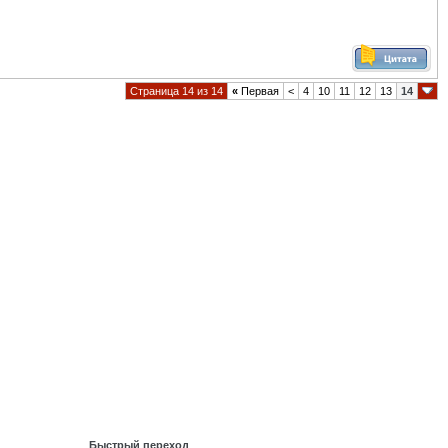
Страница 14 из 14
«
Первая
<
4
10
11
12
13
14
Быстрый переход