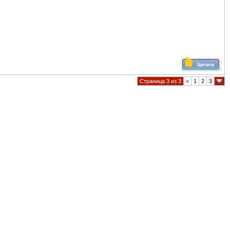
Страница 3 из 3
<
1
2
3