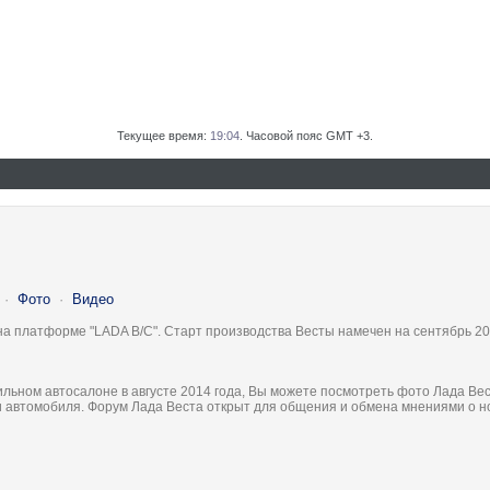
Текущее время:
19:04
. Часовой пояс GMT +3.
·
Фото
·
Видео
на платформе "LADA B/C". Старт производства Весты намечен на сентябрь 20
льном автосалоне в августе 2014 года, Вы можете посмотреть фото Лада Вес
ки автомобиля. Форум Лада Веста открыт для общения и обмена мнениями о 