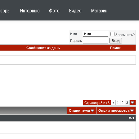
бзоры
Интервью
Фото
Видео
Магазин
Имя
Запомнить?
Пароль
Сообщения за день
Поиск
Страница 3 из 3
<
1
2
3
Опции темы
Опции просмотра
#
21