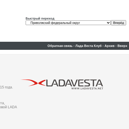
Быстрый переход
Обратная связь
-
Лада Веста Клуб
-
Архив
-
Вверх
15 года.
та,
новой LADA