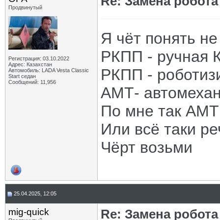
Re: Замена робота
Продвинутый
Я чёт понять не
РКПП - ручная 
Регистрация: 03.10.2022
Адрес: Казахстан
РКПП - роботиз
Автомобиль: LADA Vesta Classic
Start седан
Сообщений: 11,956
АМТ- автомеха
По мне так АМТ 
Или всё таки ре
Чёрт возьми
25.04.2025, 12:05
mig-quick
Re: Замена робота