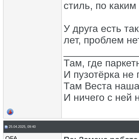
стиль, по каким
У друга есть та
лет, проблем не
_____________
Там, где паркет
И пузотёрка не 
Там Веста наша
И ничего с ней 
25.04.2025, 09:40
OFA