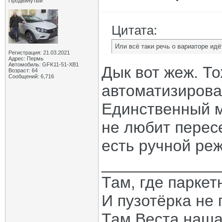
Продвинутый
Цитата:
Или всё таки речь о вариаторе идё
Регистрация: 21.03.2021
Адрес: Пермь
Автомобиль: GFK11-51-ХВ1
Дык вот жеж. То
Возраст: 64
Сообщений: 6,716
автоматизирова
Единственный м
не любит пересе
есть ручной ре
_____________
Там, где паркет
И пузотёрка не 
Там Веста наша