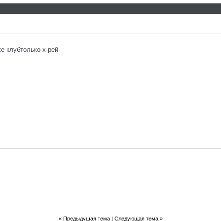
е клубтолько х-рей
«
Предыдущая тема
|
Следующая тема
»