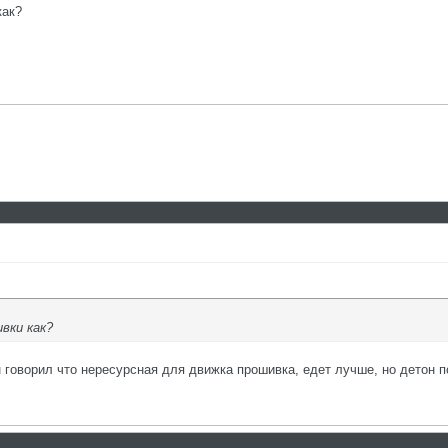
как?
вки как?
н говорил что нересурсная для движка прошивка, едет лучше, но детон 