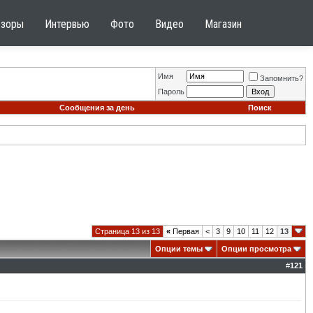
бзоры
Интервью
Фото
Видео
Магазин
Имя
Запомнить?
Пароль
Сообщения за день
Поиск
Страница 13 из 13
«
Первая
<
3
9
10
11
12
13
Опции темы
Опции просмотра
#
121