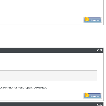
#
122
постоянно на некоторых режимах.
#
123