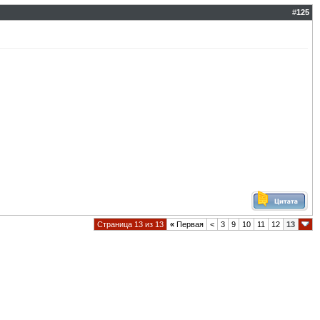
#
125
Страница 13 из 13
«
Первая
<
3
9
10
11
12
13