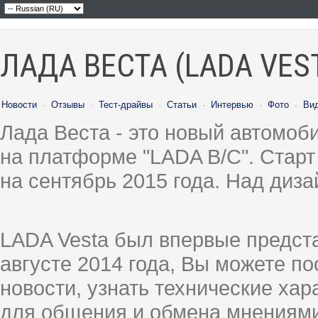
ЛАДА ВЕСТА (LADA VES
Новости
·
Отзывы
·
Тест-драйвы
·
Статьи
·
Интервью
·
Фото
·
Ви
Лада Веста - это новый автомо
на платформе "LADA B/C". Старт
на сентябрь 2015 года. Над диз
LADA Vesta был впервые предст
августе 2014 года, Вы можете п
новости, узнать технические ха
для общения и обмена мнениями