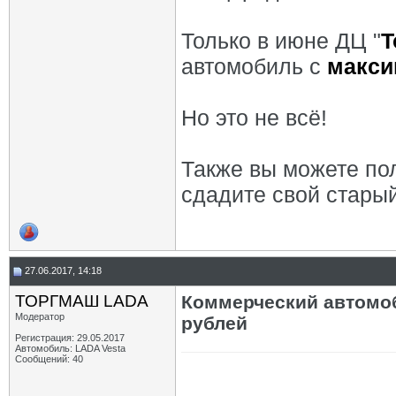
Только в июне ДЦ "
Т
автомобиль с
макси
Но это не всё!
Также вы можете по
сдадите свой стары
27.06.2017, 14:18
ТОРГМАШ LADA
Коммерческий автомоб
Модератор
рублей
Регистрация: 29.05.2017
Автомобиль: LADA Vesta
Сообщений: 40