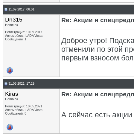
11.09.2017, 06:01
Dn315
Re: Акции и спецпре
Новичок
Регистрация: 10.09.2017
Автомобиль: LADA Vesta
Доброе утро! Подск
Сообщений: 1
отменили по этой пр
первым взносом бол
31.05.2021, 17:29
Kiras
Re: Акции и спецпре
Новичок
Регистрация: 10.05.2021
Автомобиль: LADA Vesta
А сейчас есть акции
Сообщений: 8