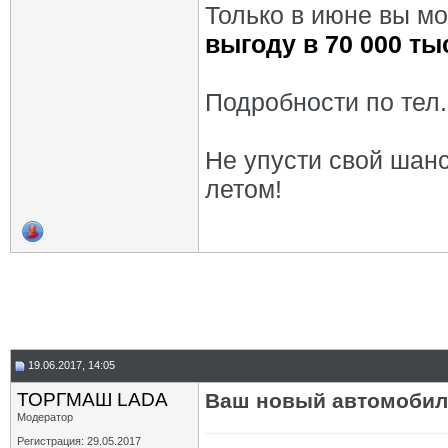
Только в июне вы м
выгоду в 70 000 ты
Подробности по тел
Не упусти свой шан
летом!
19.06.2017, 14:05
ТОРГМАШ LADA
Ваш новый автомобил
Модератор
Регистрация: 29.05.2017