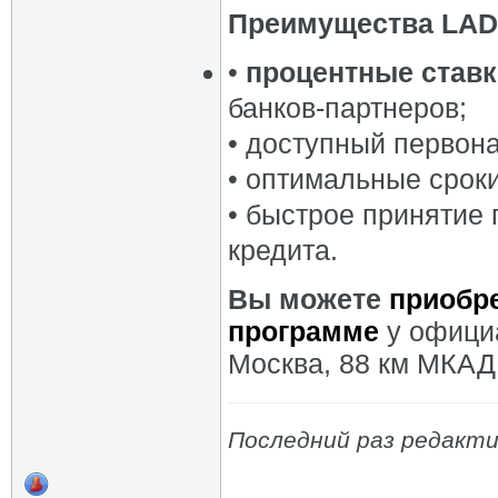
Преимущества LADA
•
процентные ставк
банков-партнеров;
• доступный первон
• оптимальные сроки
• быстрое принятие
кредита.
Вы можете
приобр
программе
у офици
Москва, 88 км МКАД
Последний раз редакт