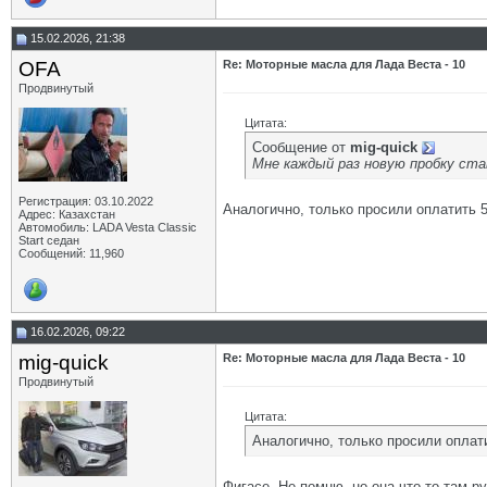
15.02.2026, 21:38
OFA
Re: Моторные масла для Лада Веста - 10
Продвинутый
Цитата:
Сообщение от
mig-quick
Мне каждый раз новую пробку ста
Регистрация: 03.10.2022
Аналогично, только просили оплатить 5
Адрес: Казахстан
Автомобиль: LADA Vesta Classic
Start седан
Сообщений: 11,960
16.02.2026, 09:22
mig-quick
Re: Моторные масла для Лада Веста - 10
Продвинутый
Цитата:
Аналогично, только просили оплати
Фигасе. Не помню, но она что то там ру