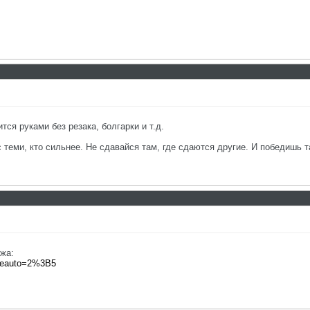
тся руками без резака, болгарки и т.д.
с теми, кто сильнее. Не сдавайся там, где сдаются другие. И победишь т
ажа:
lumeauto=2%3B5