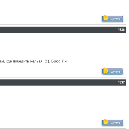
#
536
ам, где победить нельзя. (с). Брюс Ли.
#
537