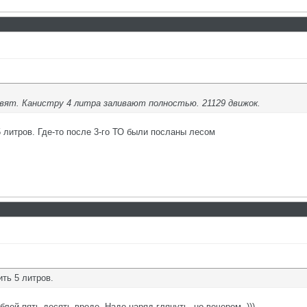
вят. Канистру 4 литра заливают полностью. 21129 движок.
 литров. Где-то после 3-го ТО были посланы лесом
ть 5 литров.
блей пять-десять вроде. Надо наряд глянуть, но вечером. )))