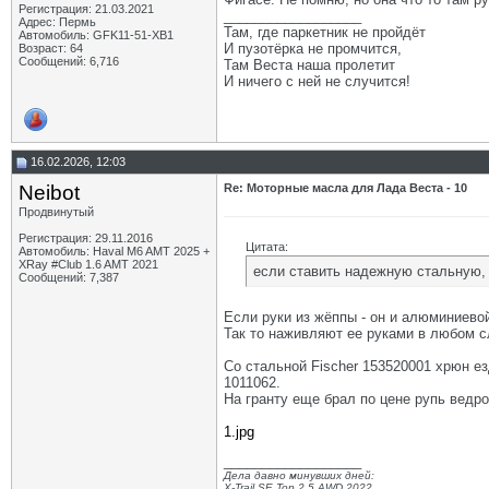
Регистрация: 21.03.2021
__________________
Адрес: Пермь
Там, где паркетник не пройдёт
Автомобиль: GFK11-51-ХВ1
И пузотёрка не промчится,
Возраст: 64
Сообщений: 6,716
Там Веста наша пролетит
И ничего с ней не случится!
16.02.2026, 12:03
Neibot
Re: Моторные масла для Лада Веста - 10
Продвинутый
Регистрация: 29.11.2016
Цитата:
Автомобиль: Haval M6 AMT 2025 +
XRay #Club 1.6 AMT 2021
если ставить надежную стальную, 
Сообщений: 7,387
Если руки из жёппы - он и алюминиево
Так то наживляют ее руками в любом сл
Со стальной Fischer 153520001 хрюн е
1011062.
На гранту еще брал по цене рупь ведро
1.jpg
__________________
Дела давно минувших дней:
X-Trail SE Top 2.5 AWD 2022