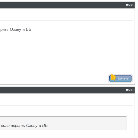
#
538
рить Озону и ВБ.
#
539
 если верить Озону и ВБ.