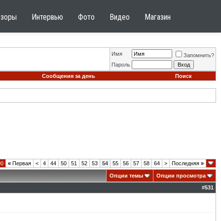
бзоры
Интервью
Фото
Видео
Магазин
Имя
Запомнить?
Пароль
Сообщения за день
Поиск
90
«
Первая
<
4
44
50
51
52
53
54
55
56
57
58
64
>
Последняя
»
Опции темы
Опции просмотра
#
531