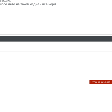
 вышло.
шлое лето на таком ездил - всё норм
Страница 54 из 