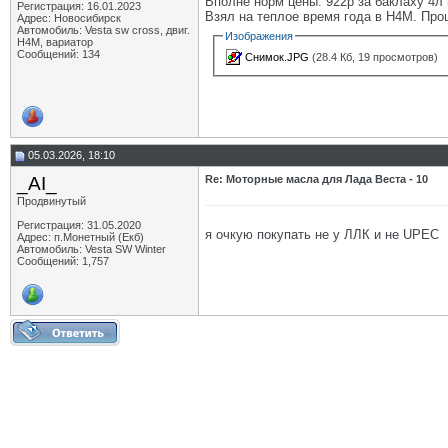
Вполне норм цены: 922р за баклаху 4л
Регистрация: 16.01.2023
Взял на теплое время года в H4M. Про
Адрес: Новосибирск
Автомобиль: Vesta sw cross, двиг.
Изображения
H4M, вариатор
Сообщений: 134
Снимок.JPG
(28.4 Кб, 19 просмотров)
05.03.2026, 18:10
_AI_
Re: Моторные масла для Лада Веста - 10
Продвинутый
Регистрация: 31.05.2020
я очкую покупать не у ЛЛК и не UPEC
Адрес: п.Монетный (Екб)
Автомобиль: Vesta SW Winter
Сообщений: 1,757