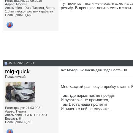
Регистрация: 12.09.2016
Тут почитал, если меняешь масло на с
Адрес: Москва
резьбу. В принципе логика есть в этом.
Автомобиль: Уаз-Патриот, Веста
1.8 амт люкс-престиж карфаген
Сообщений: 1,669
15.02.2026, 21:21
mig-quick
Re: Моторные масла для Лада Веста - 10
Продвинутый
Мне каждый раз новую пробку ставят. 
__________________
Там, где паркетник не пройдёт
И пузотёрка не промчится,
Там Веста наша пролетит
Регистрация: 21.03.2021
И ничего с ней не случится!
Адрес: Пермь
Автомобиль: GFK11-51-ХВ1
Возраст: 64
Сообщений: 6,716