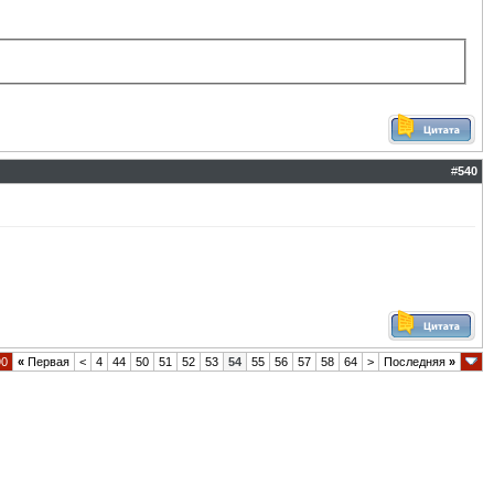
#
540
90
«
Первая
<
4
44
50
51
52
53
54
55
56
57
58
64
>
Последняя
»