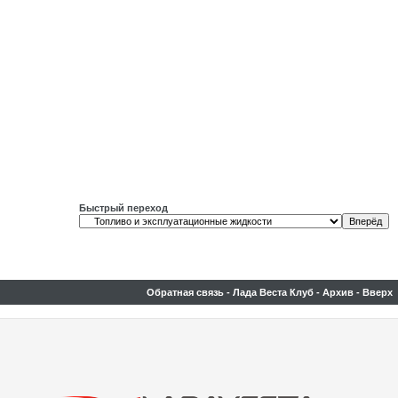
Быстрый переход
Обратная связь
-
Лада Веста Клуб
-
Архив
-
Вверх