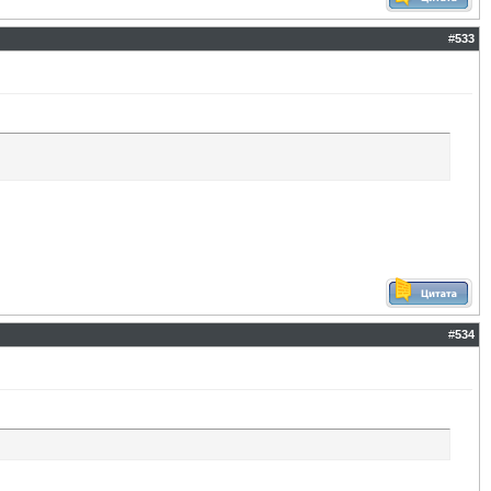
#
533
#
534