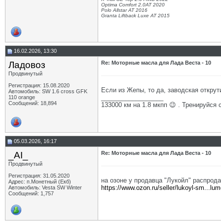
Optima Comfort 2.0AT 2020
Polo Allstar AT 2016
Granta Liftback Luxe AT 2015
16.02.2026, 13:30
Ладовоз
Re: Моторные масла для Лада Веста - 10
Продвинутый
Регистрация: 15.08.2020
Если из Жепы, то да, заводская открути
Автомобиль: SW 1.6 cross GFK
__________________
110 orange
Сообщений: 18,894
133000 км на 1.8 мкпп 😉 . Тренируйся 
05.03.2026, 16:17
_AI_
Re: Моторные масла для Лада Веста - 10
Продвинутый
Регистрация: 31.05.2020
на озоне у продавца "Лукойл" распрод
Адрес: п.Монетный (Екб)
https://www.ozon.ru/seller/lukoyl-sm...
Автомобиль: Vesta SW Winter
Сообщений: 1,757