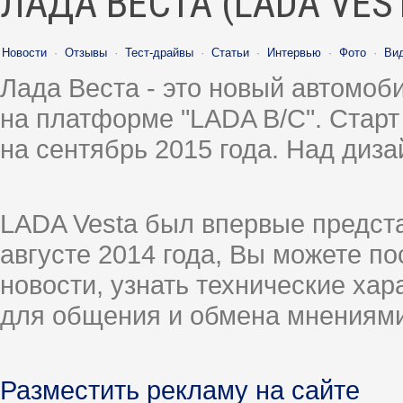
ЛАДА ВЕСТА (LADA VES
Новости
·
Отзывы
·
Тест-драйвы
·
Статьи
·
Интервью
·
Фото
·
Ви
Лада Веста - это новый автомо
на платформе "LADA B/C". Старт
на сентябрь 2015 года. Над диз
LADA Vesta был впервые предст
августе 2014 года, Вы можете п
новости, узнать технические ха
для общения и обмена мнениями
Разместить рекламу на сайте