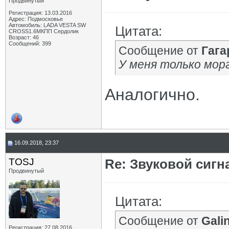
Продвинутый
Регистрация: 13.03.2016
Адрес: Подмосковье
Автомобиль: LADA VESTA SW
Цитата:
CROSS1.6МКПП Сердолик
Возраст: 46
Сообщений: 399
Сообщение от
Гага
У меня только мор
Аналогично.
16.09.2018, 23:37
TOSJ
Re: Звуковой сигн
Продвинутый
Цитата:
Сообщение от
Gali
Регистрация: 27.08.2016