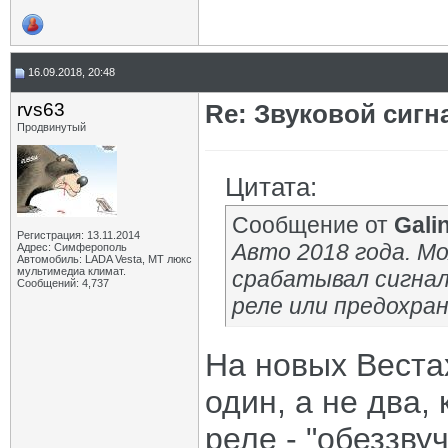
16.09.2018, 20:48
rvs63
Re: Звуковой сигн
Продвинутый
Цитата:
Сообщение от
Gali
Регистрация: 13.11.2014
Авто 2018 года. М
Адрес: Симферополь
Автомобиль: LADA Vesta, МТ люкс
мультимедиа климат.
срабатывал сигнал
Сообщений: 4,737
реле или предохра
На новых Веста
один, а не два,
реле - "обеззву