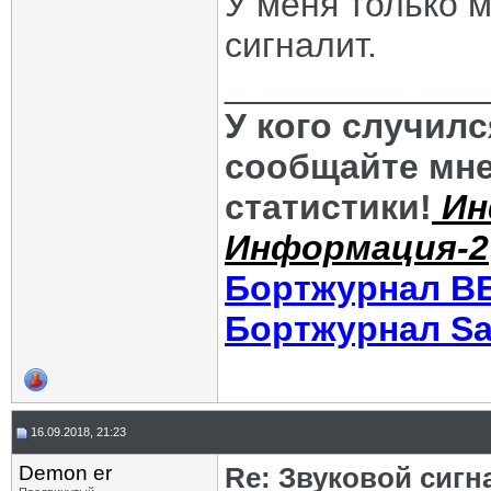
У меня только м
сигналит.
_____________
У кого случил
сообщайте мне
статистики!
Ин
Информация-2
Бортжурнал В
Бортжурнал Sa
16.09.2018, 21:23
Demon er
Re: Звуковой сигн