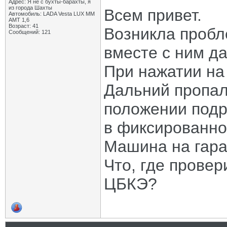
Адрес: Я не с бухты-барахты, я
из города Шахты
Всем привет.
Автомобиль: LADA Vesta LUX MM
AMT 1,6
Возраст: 41
Возникла пробле
Сообщений: 121
вместе с ним да
При нажатии на 
Дальний пропал 
положении подр
в фиксированном
Машина на гаран
Что, где провер
ЦБКЭ?