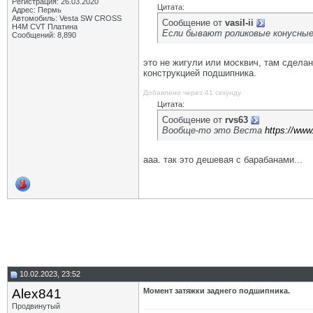
Регистрация: 26.03.2020
Цитата:
Адрес: Пермь
Автомобиль: Vesta SW CROSS
Сообщение от
vasil-ii
H4M CVT Платина
Если бывают роликовые конусные
Сообщений: 8,890
это не жигули или москвич, там сделан
конструкцией подшипника.
Добавлено через 41 секунду
Цитата:
Сообщение от
rvs63
Вообще-то это Веста
https://www
ааа. так это дешевая с барабанами...
10.02.2023, 23:52
Alex841
Момент затяжки заднего подшипника.
Продвинутый