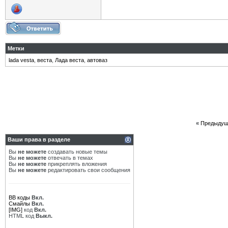
Метки
lada vesta
,
веста
,
Лада веста
,
автоваз
«
Предыдущ
Ваши права в разделе
Вы
не можете
создавать новые темы
Вы
не можете
отвечать в темах
Вы
не можете
прикреплять вложения
Вы
не можете
редактировать свои сообщения
BB коды
Вкл.
Смайлы
Вкл.
[IMG]
код
Вкл.
HTML код
Выкл.