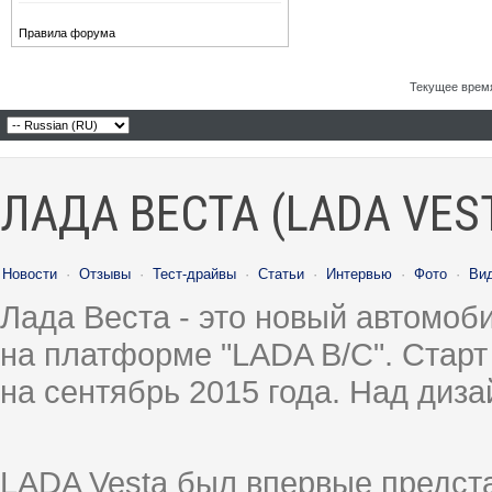
Правила форума
Текущее врем
ЛАДА ВЕСТА (LADA VES
Новости
·
Отзывы
·
Тест-драйвы
·
Статьи
·
Интервью
·
Фото
·
Ви
Лада Веста - это новый автомо
на платформе "LADA B/C". Старт
на сентябрь 2015 года. Над диз
LADA Vesta был впервые предст