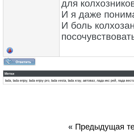
для колхознико
И я даже поним
И боль колхоза
посочувствоват
Метки
lada
,
lada enjoy
,
lada enjoy pro
,
lada vesta
,
lada xray
,
автоваз
,
лада икс рей
,
лада вест
«
Предыдущая т