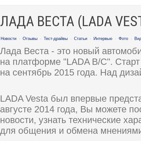
ЛАДА ВЕСТА (LADA VES
Новости
·
Отзывы
·
Тест-драйвы
·
Статьи
·
Интервью
·
Фото
·
Ви
Лада Веста - это новый автомо
на платформе "LADA B/C". Старт
на сентябрь 2015 года. Над диз
LADA Vesta был впервые предст
августе 2014 года, Вы можете п
новости, узнать технические ха
для общения и обмена мнениями