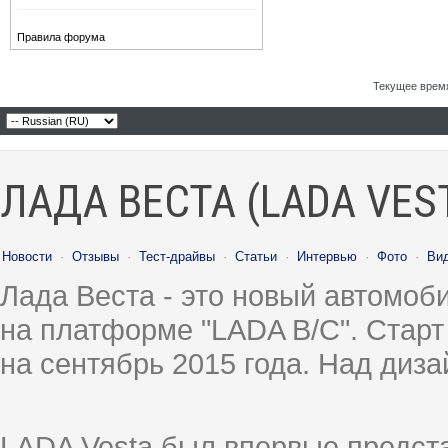
Правила форума
Текущее врем
ЛАДА ВЕСТА (LADA VES
Новости
·
Отзывы
·
Тест-драйвы
·
Статьи
·
Интервью
·
Фото
·
Ви
Лада Веста - это новый автомо
на платформе "LADA B/C". Старт
на сентябрь 2015 года. Над диз
LADA Vesta был впервые предст