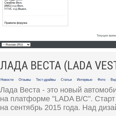
Смайлы
Вкл.
[IMG]
код
Вкл.
HTML код
Выкл.
Правила форума
Текущее врем
ЛАДА ВЕСТА (LADA VES
Новости
·
Отзывы
·
Тест-драйвы
·
Статьи
·
Интервью
·
Фото
·
Ви
Лада Веста - это новый автомо
на платформе "LADA B/C". Старт
на сентябрь 2015 года. Над диз