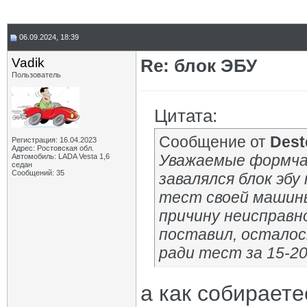
06.09.2024, 18:39
Vadik
Re: блок ЭБУ
Пользователь
Цитата:
Сообщение от
Dest
Регистрация: 16.04.2023
Адрес: Ростовская обл.
Уважаемые формчан
Автомобиль: LADA Vesta 1,6
седан
Сообщений: 35
завалялся блок эбу 
тест своей машин
причину неисправно
поставил, осталос
ради тест за 15-20
а как собирает