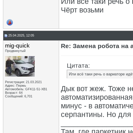
Или всё таки речь о
Чёрт возьми
25.04.2025, 12:05
mig-quick
Re: Замена робота на 
Продвинутый
Цитата:
Или всё таки речь о вариаторе идё
Регистрация: 21.03.2021
Адрес: Пермь
Дык вот жеж. Тоже н
Автомобиль: GFK11-51-ХВ1
Возраст: 64
автоматизированная
Сообщений: 6,701
минус - в автоматич
серпантины. Но для 
_________________
Там, где паркетник 