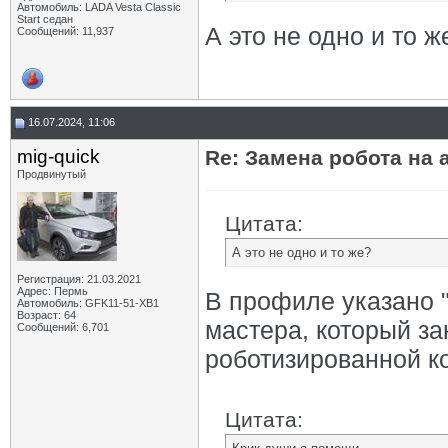
Автомобиль: LADA Vesta Classic
Start седан
А это не одно и то ж
Сообщений: 11,937
16.07.2024, 11:06
mig-quick
Re: Замена робота на 
Продвинутый
Цитата:
А это не одно и то же?
Регистрация: 21.03.2021
Адрес: Пермь
В профиле указано "
Автомобиль: GFK11-51-ХВ1
Возраст: 64
мастера, который з
Сообщений: 6,701
роботизированной к
Цитата: