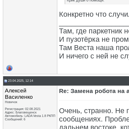
Крик души о помощи.
Конкретно что случи
_________________
Там, где паркетник 
И пузотёрка не пром
Там Веста наша про
И ничего с ней не сл
23.04.2025, 12:14
Алексей
Re: Замена робота на 
Василенко
Новичок
Очень, странно. Не
Регистрация: 02.08.2021
Адрес: Благовещенск
Автомобиль: LADA Vesta 1.8 РКПП
сообщениях. Пробле
Сообщений: 6
дальнем востоке, к