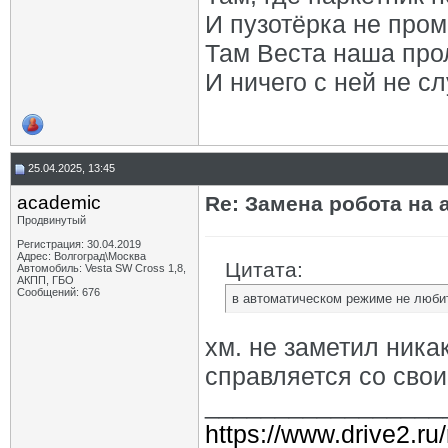
И пузотёрка не пром
Там Веста наша про
И ничего с ней не сл
25.04.2025, 13:45
academic
Re: Замена робота на 
Продвинутый
Регистрация: 30.04.2019
Адрес: Волгоград\Москва
Цитата:
Автомобиль: Vesta SW Cross 1,8,
АКПП, ГБО
Сообщений: 676
в автоматическом режиме не любит
хм. не заметил ника
справляется со сво
_________________
https://www.drive2.ru