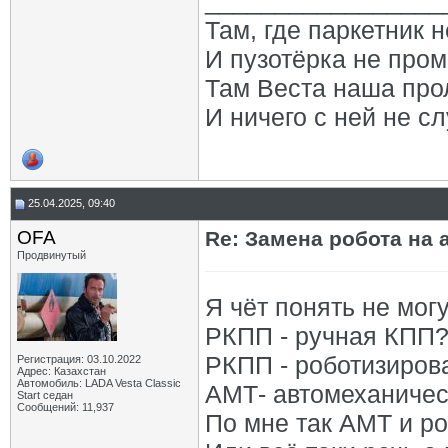
_________________
Там, где паркетник 
И пузотёрка не пром
Там Веста наша про
И ничего с ней не сл
25.04.2025, 09:40
OFA
Re: Замена робота на 
Продвинутый
Я чёт понять не могу
РКПП - ручная КПП
РКПП - роботизиров
Регистрация: 03.10.2022
Адрес: Казахстан
Автомобиль: LADA Vesta Classic
АМТ- автомеханиче
Start седан
Сообщений: 11,937
По мне так АМТ и ро