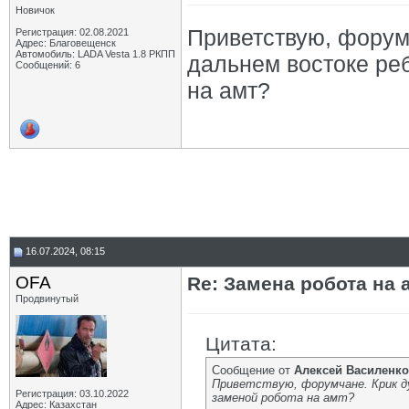
Новичок
Приветствую, форум
Регистрация: 02.08.2021
Адрес: Благовещенск
Автомобиль: LADA Vesta 1.8 РКПП
дальнем востоке ре
Сообщений: 6
на амт?
16.07.2024, 08:15
OFA
Re: Замена робота на 
Продвинутый
Цитата:
Сообщение от
Алексей Василенко
Приветствую, форумчане. Крик д
Регистрация: 03.10.2022
заменой робота на амт?
Адрес: Казахстан