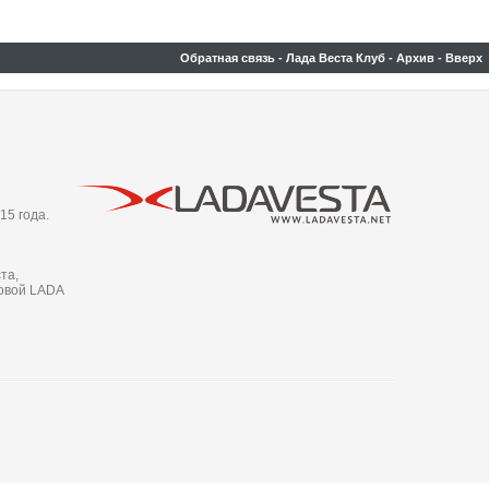
Обратная связь
-
Лада Веста Клуб
-
Архив
-
Вверх
15 года.
та,
новой LADA