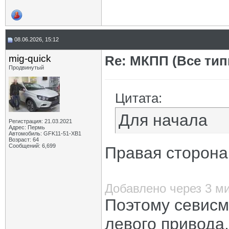
08.06.2026, 15:12
mig-quick
Re: МКПП (Все типы
Продвинутый
Цитата:
Для начала
Регистрация: 21.03.2021
Адрес: Пермь
Автомобиль: GFK11-51-ХВ1
Возраст: 64
Сообщений: 6,699
Правая сторона 
Добавлено через 3 м
Поэтому севисм
левого привода.