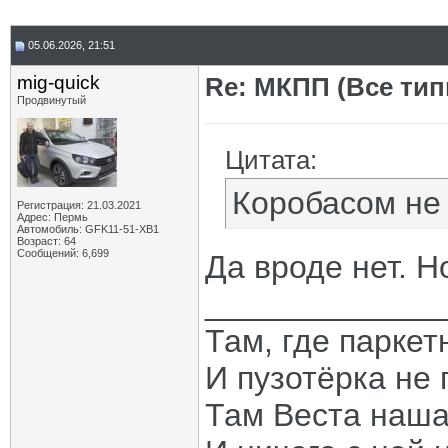
05.06.2026, 21:51
mig-quick
Re: МКПП (Все типы
Продвинутый
Цитата:
Коробасом не
Регистрация: 21.03.2021
Адрес: Пермь
Автомобиль: GFK11-51-ХВ1
Возраст: 64
Сообщений: 6,699
Да вроде нет. Но
_____________
Там, где паркет
И пузотёрка не 
Там Веста наша