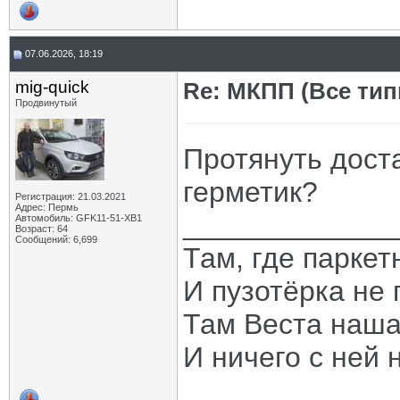
07.06.2026, 18:19
mig-quick
Re: МКПП (Все типы
Продвинутый
Протянуть дост
герметик?
Регистрация: 21.03.2021
Адрес: Пермь
_____________
Автомобиль: GFK11-51-ХВ1
Возраст: 64
Сообщений: 6,699
Там, где паркет
И пузотёрка не 
Там Веста наша
И ничего с ней 