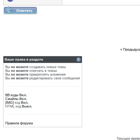
«
Предыдущ
Ваши права в разделе
Вы
не можете
создавать новые темы
Вы
не можете
отвечать в темах
Вы
не можете
прикреплять вложения
Вы
не можете
редактировать свои сообщения
BB коды
Вкл.
Смайлы
Вкл.
[IMG]
код
Вкл.
HTML код
Выкл.
Правила форума
Текущее врем