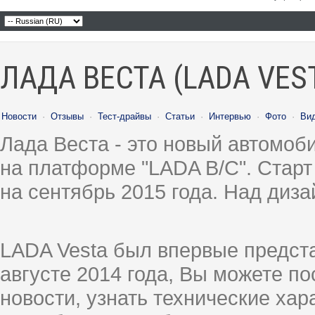
ЛАДА ВЕСТА (LADA VES
Новости
·
Отзывы
·
Тест-драйвы
·
Статьи
·
Интервью
·
Фото
·
Ви
Лада Веста - это новый автомо
на платформе "LADA B/C". Старт
на сентябрь 2015 года. Над диз
LADA Vesta был впервые предст
августе 2014 года, Вы можете п
новости, узнать технические ха