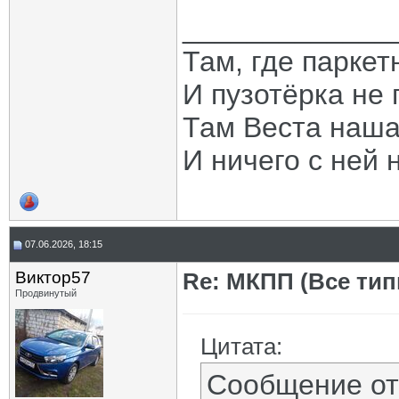
_____________
Там, где паркет
И пузотёрка не 
Там Веста наша
И ничего с ней 
07.06.2026, 18:15
Виктор57
Re: МКПП (Все типы
Продвинутый
Цитата:
Сообщение о