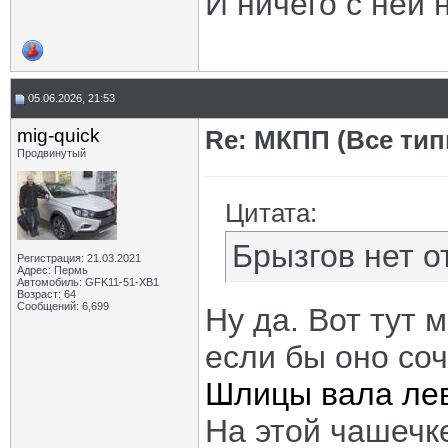
И ничего с ней 
05.06.2026, 21:53
mig-quick
Re: МКПП (Все типы
Продвинутый
Цитата:
Брызгов нет 
Регистрация: 21.03.2021
Адрес: Пермь
Автомобиль: GFK11-51-ХВ1
Возраст: 64
Сообщений: 6,699
Ну да. Вот тут 
если бы оно со
Шлицы вала лев
На этой чашечке