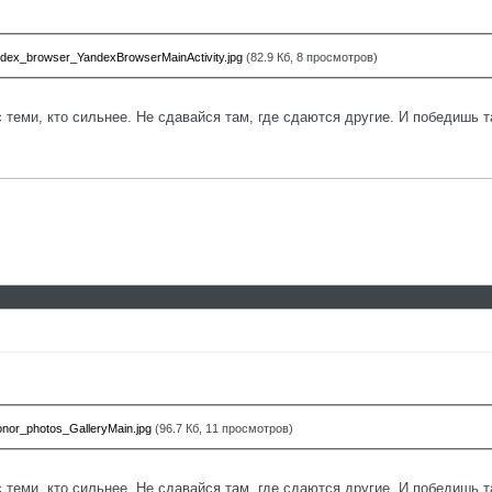
ex_browser_YandexBrowserMainActivity.jpg
(82.9 Кб, 8 просмотров)
с теми, кто сильнее. Не сдавайся там, где сдаются другие. И победишь т
or_photos_GalleryMain.jpg
(96.7 Кб, 11 просмотров)
с теми, кто сильнее. Не сдавайся там, где сдаются другие. И победишь т