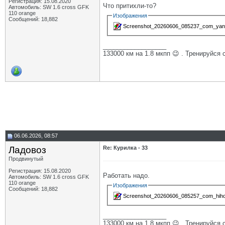
Регистрация: 15.08.2020
Что притихли-то?
Автомобиль: SW 1.6 cross GFK
110 orange
Изображения
Сообщений: 18,882
Screenshot_20260606_085237_com_yand
__________________
133000 км на 1.8 мкпп 😉 . Тренируйся 
06.06.2026, 08:57
Ладовоз
Re: Курилка - 33
Продвинутый
Регистрация: 15.08.2020
Работать надо.
Автомобиль: SW 1.6 cross GFK
110 orange
Изображения
Сообщений: 18,882
Screenshot_20260606_085257_com_hihon
__________________
133000 км на 1.8 мкпп 😉 . Тренируйся 