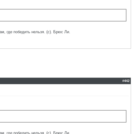
ам, где победить нельзя. (с). Брюс Ли.
#
442
ам, где победить нельзя. (с). Брюс Ли.