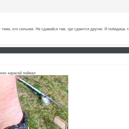
с теми, кто сильнее. Не сдавайся там, где сдаются другие. И победишь т
лких карасей поймал