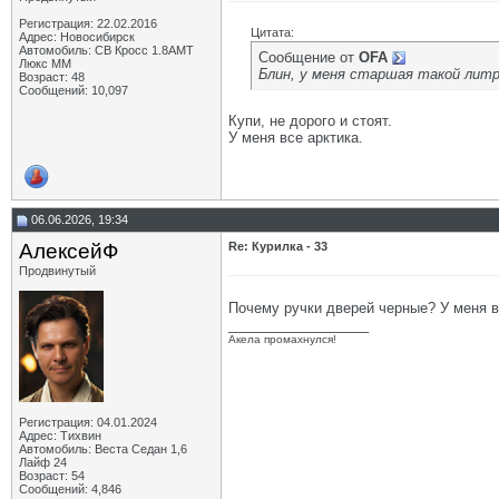
Регистрация: 22.02.2016
Цитата:
Адрес: Новосибирск
Автомобиль: СВ Кросс 1.8АМТ
Сообщение от
OFA
Люкс ММ
Блин, у меня старшая такой лит
Возраст: 48
Сообщений: 10,097
Купи, не дорого и стоят.
У меня все арктика.
06.06.2026, 19:34
АлексейФ
Re: Курилка - 33
Продвинутый
Почему ручки дверей черные? У меня в
__________________
Акела промахнулся!
Регистрация: 04.01.2024
Адрес: Тихвин
Автомобиль: Веста Седан 1,6
Лайф 24
Возраст: 54
Сообщений: 4,846