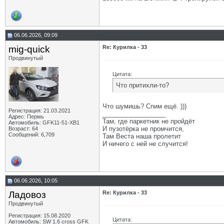
06.06.2026, 09:09
mig-quick
Re: Курилка - 33
Продвинутый
Цитата:
Что притихли-то?
Что шумишь? Спим ещё. )))
Регистрация: 21.03.2021
__________________
Адрес: Пермь
Там, где паркетник не пройдёт
Автомобиль: GFK11-51-ХВ1
И пузотёрка не промчится,
Возраст: 64
Сообщений: 6,709
Там Веста наша пролетит
И ничего с ней не случится!
06.06.2026, 10:05
Ладовоз
Re: Курилка - 33
Продвинутый
Регистрация: 15.08.2020
Цитата:
Автомобиль: SW 1.6 cross GFK