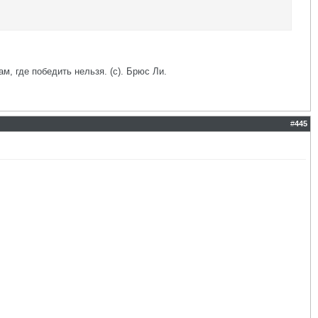
ам, где победить нельзя. (с). Брюс Ли.
#
445