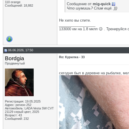
110 orange
Сообщение от
mig-quick
Сообщений: 18,882
Что шумишь? Спим ещё. )))
Не хило вы спите.
__________________
133000 км на 1.8 мкпп 😉 . Тренируйся 
06.06.2026, 17:50
Bordgia
Re: Курилка - 33
Продвинутый
сегодня был в деревне на рыбалке, ме
Регистрация: 19.05.2025
Адрес: регион 252
Автомобиль: LADA Vesta SW CVT
21129 серый цвет, 2025
Возраст: 43
Сообщений: 232