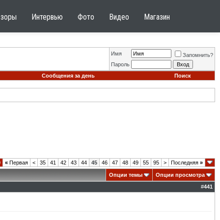
бзоры
Интервью
Фото
Видео
Магазин
Имя
Запомнить?
Пароль
Сообщения за день
Поиск
0
«
Первая
<
35
41
42
43
44
45
46
47
48
49
55
95
>
Последняя
»
Опции темы
Опции просмотра
#
441