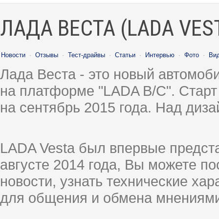
ЛАДА ВЕСТА (LADA VES
Новости
·
Отзывы
·
Тест-драйвы
·
Статьи
·
Интервью
·
Фото
·
Ви
Лада Веста - это новый автомо
на платформе "LADA B/C". Старт
на сентябрь 2015 года. Над диз
LADA Vesta был впервые предст
августе 2014 года, Вы можете п
новости, узнать технические ха
для общения и обмена мнениями