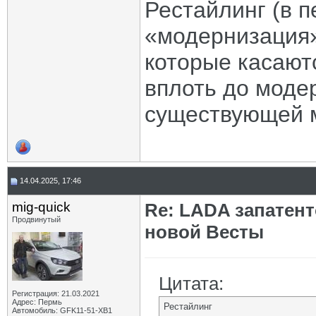
Рестайлинг (в п
«модернизация»
которые касают
вплоть до модер
существующей 
14.04.2025, 17:46
mig-quick
Re: LADA запатен
Продвинутый
новой Весты
Цитата:
Регистрация: 21.03.2021
Адрес: Пермь
Рестайлинг
Автомобиль: GFK11-51-ХВ1