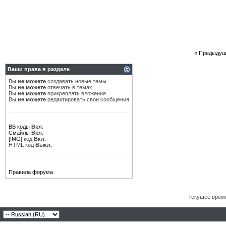
«
Предыдущ
Ваши права в разделе
Вы
не можете
создавать новые темы
Вы
не можете
отвечать в темах
Вы
не можете
прикреплять вложения
Вы
не можете
редактировать свои сообщения
BB коды
Вкл.
Смайлы
Вкл.
[IMG]
код
Вкл.
HTML код
Выкл.
Правила форума
Текущее врем