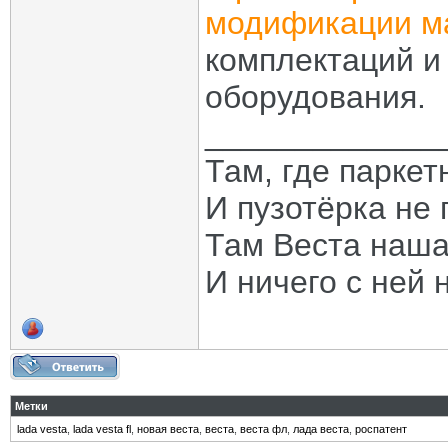
модификации 
комплектаций и
оборудования.
_____________
Там, где паркет
И пузотёрка не 
Там Веста наша
И ничего с ней 
Метки
lada vesta
,
lada vesta fl
,
новая веста
,
веста
,
веста фл
,
лада веста
,
роспатент