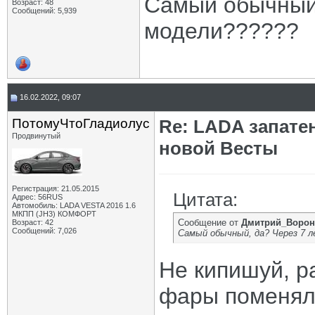
Самый обычный,
Возраст: 48
Сообщений: 5,939
модели??????
16.02.2022, 09:07
ПотомуЧтоГладиолус
Re: LADA запате
Продвинутый
новой Весты
Регистрация: 21.05.2015
Цитата:
Адрес: 56RUS
Автомобиль: LADA VESTA 2016 1.6
МКПП (JH3) КОМФОРТ
Сообщение от
Дмитрий_Ворон
Возраст: 42
Сообщений: 7,026
Самый обычный, да? Через 7 л
Не кипишуй, р
фары поменял,