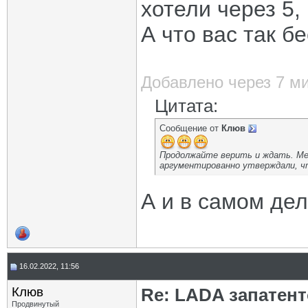
хотели через 5,
А что вас так б
Добавлено через 7 м
Цитата:
Сообщение от
Клюв
Продолжайте верить и ждать. Меж
аргументированно утверждали, чт
А и в самом деле
16.02.2022, 11:56
Клюв
Re: LADA запатен
Продвинутый