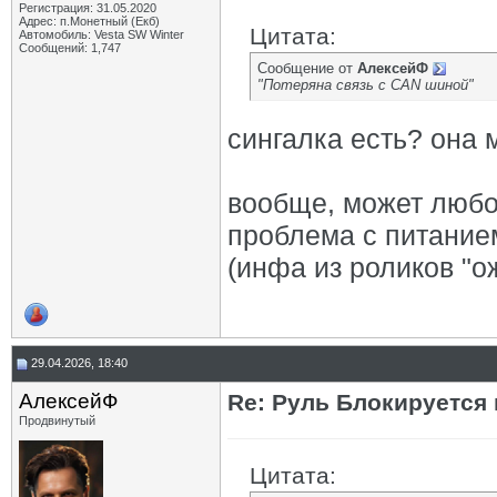
Регистрация: 31.05.2020
Адрес: п.Монетный (Екб)
Цитата:
Автомобиль: Vesta SW Winter
Сообщений: 1,747
Сообщение от
АлексейФ
"Потеряна связь с CAN шиной"
сингалка есть? она 
вообще, может любое
проблема с питание
(инфа из роликов "о
29.04.2026, 18:40
АлексейФ
Re: Руль Блокируется 
Продвинутый
Цитата: