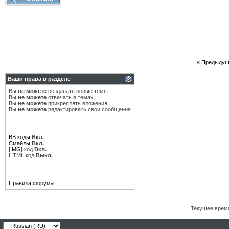
«
Предыдущ
Ваши права в разделе
Вы
не можете
создавать новые темы
Вы
не можете
отвечать в темах
Вы
не можете
прикреплять вложения
Вы
не можете
редактировать свои сообщения
BB коды
Вкл.
Смайлы
Вкл.
[IMG]
код
Вкл.
HTML код
Выкл.
Правила форума
Текущее врем