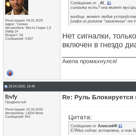
Сообщение от
_AI_
сингалка есть? она может мусори
вообще, может любое устройство 
Регистрация: 04.01.2024
(инфа из роликов "оживление" от 
Адрес: Тихвин
Автомобиль: Веста Седан 1,6
Лайф 24
Нет сигналки, тольк
Возраст: 54
Сообщений: 4,837
включен в гнездо ди
_________________
Акела промахнулся!
29.04.2026, 18:49
lbvfy
Re: Руль Блокируется 
Продвинутый
Регистрация: 01.04.2026
Автомобиль: LADA Vesta
Цитата:
Сообщений: 841
Сообщение от
АлексейФ
ЕЛМка сейчас вставлена, а так Б