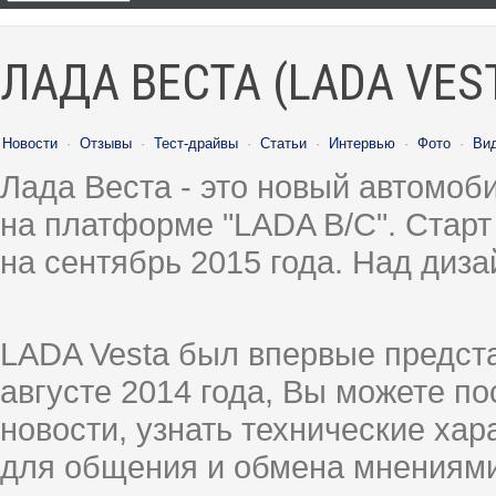
ЛАДА ВЕСТА (LADA VES
Новости
·
Отзывы
·
Тест-драйвы
·
Статьи
·
Интервью
·
Фото
·
Ви
Лада Веста - это новый автомо
на платформе "LADA B/C". Старт
на сентябрь 2015 года. Над диз
LADA Vesta был впервые предст
августе 2014 года, Вы можете п
новости, узнать технические ха
для общения и обмена мнениями