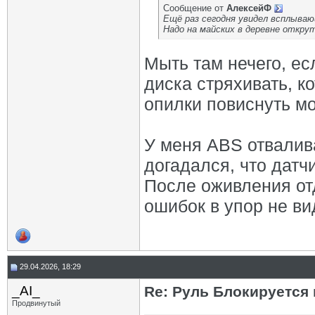
Сообщение от
АлексейФ
Ещё раз сегодня увидел всплываю
Надо на майских в деревне откр
Мыть там нечего, ес
диска стряхивать, ко
опилки повиснуть мо
У меня ABS отвалив
догадался, что датчи
После оживления от
ошибок в упор не ви
29.04.2026, 18:29
_AI_
Re: Руль Блокируется 
Продвинутый