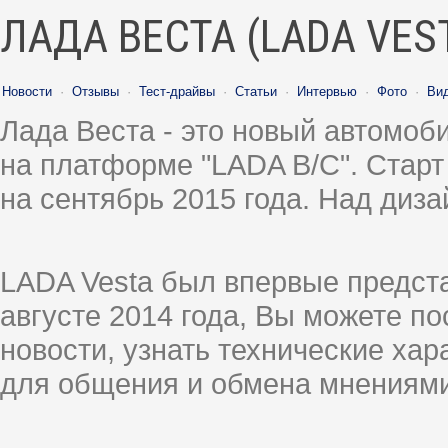
ЛАДА ВЕСТА (LADA VES
Новости
·
Отзывы
·
Тест-драйвы
·
Статьи
·
Интервью
·
Фото
·
Ви
Лада Веста - это новый автомо
на платформе "LADA B/C". Старт
на сентябрь 2015 года. Над диз
LADA Vesta был впервые предст
августе 2014 года, Вы можете п
новости, узнать технические ха
для общения и обмена мнениями