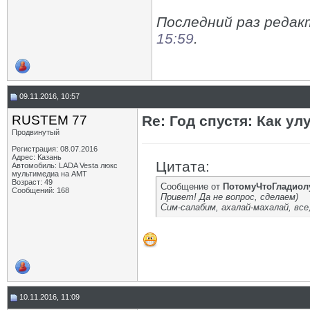
Последний раз редак
15:59
.
09.11.2016, 10:57
RUSTEM 77
Re: Год спустя: Как у
Продвинутый
Регистрация: 08.07.2016
Адрес: Казань
Цитата:
Автомобиль: LADA Vesta люкс
мультимедиа на АМТ
Возраст: 49
Сообщение от
ПотомуЧтоГладиол
Сообщений: 168
Привет! Да не вопрос, сделаем)
Сим-салабим, ахалай-махалай, все
10.11.2016, 11:09