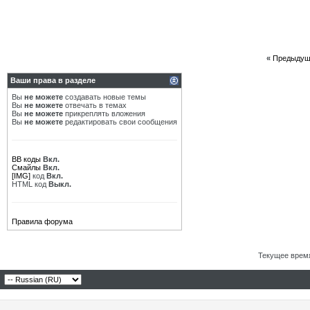
«
Предыдущ
Ваши права в разделе
Вы
не можете
создавать новые темы
Вы
не можете
отвечать в темах
Вы
не можете
прикреплять вложения
Вы
не можете
редактировать свои сообщения
BB коды
Вкл.
Смайлы
Вкл.
[IMG]
код
Вкл.
HTML код
Выкл.
Правила форума
Текущее врем