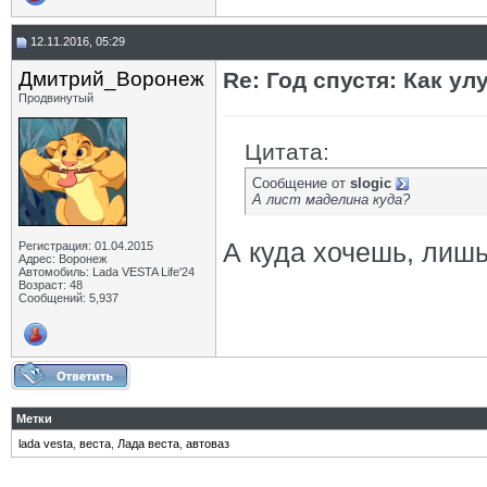
12.11.2016, 05:29
Дмитрий_Воронеж
Re: Год спустя: Как у
Продвинутый
Цитата:
Сообщение от
slogic
А лист маделина куда?
А куда хочешь, лишь
Регистрация: 01.04.2015
Адрес: Воронеж
Автомобиль: Lada VESTA Life'24
Возраст: 48
Сообщений: 5,937
Метки
lada vesta
,
веста
,
Лада веста
,
автоваз