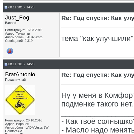
08.11.2016, 14:23
Just_Fog
Re: Год спустя: Как у
Banned
Регистрация: 16.08.2016
Адрес: Тольятти
тема "как улучшили"
Автомобиль: LADA Vesta
Сообщений: 2,319
08.11.2016, 14:28
BratAntonio
Re: Год спустя: Как у
Продвинутый
Ну у меня в Комфорт
подменке такого нет.
_________________
- Как твоё солнышко
Регистрация: 26.10.2016
Адрес: Воронеж
Автомобиль: LADA Vesta SW
- Масло надо менять
Comfort AMT