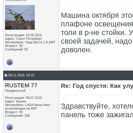
Машина октября этог
плафоне освещения, 
толи в р-не стойки.
Регистрация: 20.05.2016
Адрес: Санкт-Петербург
своей задачей, надо
Автомобиль: Лада Веста 1.8 АМТ
Возраст: 36
доволен.
Сообщений: 65
08.11.2016, 09:19
RUSTEM 77
Re: Год спустя: Как у
Продвинутый
Регистрация: 08.07.2016
Адрес: Казань
Здравствуйте, хотел
Автомобиль: LADA Vesta люкс
мультимедиа на АМТ
Возраст: 49
панель тоже зажигал
Сообщений: 168