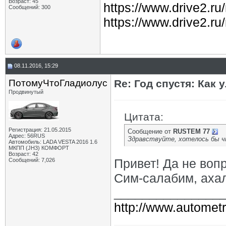
Возраст: 45
https://www.drive2.r
Сообщений: 300
https://www.drive2.ru
08.11.2016, 15:29
ПотомуЧтоГладиолус
Re: Год спустя: Как
Продвинутый
Цитата:
Регистрация: 21.05.2015
Сообщение от
RUSTEM 77
Адрес: 56RUS
Здравствуйте, хотелось бы ч
Автомобиль: LADA VESTA 2016 1.6
МКПП (JH3) КОМФОРТ
Возраст: 42
Привет! Да не воп
Сообщений: 7,026
Сим-салабим, ахал
_______________
http://www.autometr