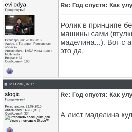
evilodya
Re: Год спустя: Как у
Продвинутый
Ролик в принципе бе
машины сами (втулки
маделина...). Вот с
Регистрация: 28.06.2016
Адрес: г. Таганрог, Ростовская
область
это да.
Автомобиль: LADA Vesta Luxe +
Multimedia
Возраст: 37
Сообщений: 186
12.11.2016, 02:17
slogic
Re: Год спустя: Как у
Продвинутый
Регистрация: 21.09.2015
Автомобиль: NAC (B10)
А лист маделина ку
Сообщений: 334