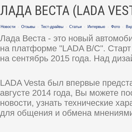
ЛАДА ВЕСТА (LADA VES
Новости
·
Отзывы
·
Тест-драйвы
·
Статьи
·
Интервью
·
Фото
·
Ви
Лада Веста - это новый автомо
на платформе "LADA B/C". Старт
на сентябрь 2015 года. Над диз
LADA Vesta был впервые предст
августе 2014 года, Вы можете п
новости, узнать технические ха
для общения и обмена мнениями