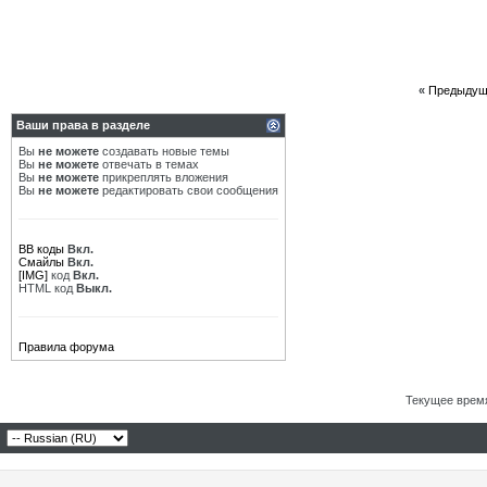
«
Предыдущ
Ваши права в разделе
Вы
не можете
создавать новые темы
Вы
не можете
отвечать в темах
Вы
не можете
прикреплять вложения
Вы
не можете
редактировать свои сообщения
BB коды
Вкл.
Смайлы
Вкл.
[IMG]
код
Вкл.
HTML код
Выкл.
Правила форума
Текущее врем