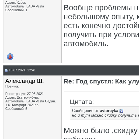
Адрес: Курск
Вообще проблемы не 
Автомобиль: LADA Vesta
Сообщений: 1
небольшому опыту, 
есть конечно достой
получить при услов
автомобиль.
15.07.2021, 22:41
Александр Ш.
Re: Год спустя: Как у
Новичок
Регистрация: 27.06.2021
Адрес: Екатеринбург.
Цитата:
Автомобиль: LADA Vesta Седан.
1.6 -Комфорт 2021г.в.
Сообщений: 5
Сообщение от
avtoreyka
но и тут можно скидку получить 
Можно было ,скидку