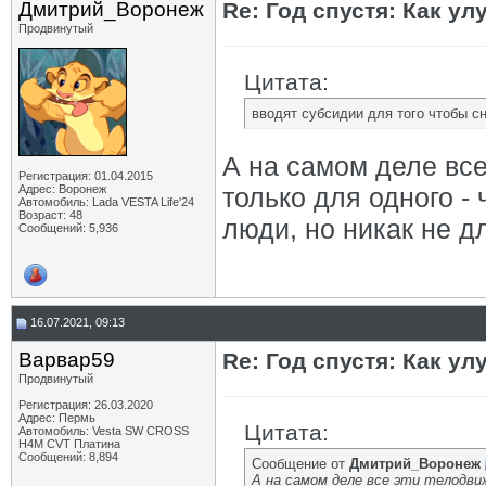
Дмитрий_Воронеж
Re: Год спустя: Как у
Продвинутый
Цитата:
вводят субсидии для того чтобы с
А на самом деле вс
Регистрация: 01.04.2015
Адрес: Воронеж
только для одного -
Автомобиль: Lada VESTA Life'24
Возраст: 48
люди, но никак не д
Сообщений: 5,936
16.07.2021, 09:13
Варвар59
Re: Год спустя: Как у
Продвинутый
Регистрация: 26.03.2020
Адрес: Пермь
Цитата:
Автомобиль: Vesta SW CROSS
H4M CVT Платина
Сообщений: 8,894
Сообщение от
Дмитрий_Воронеж
А на самом деле все эти телодвиж