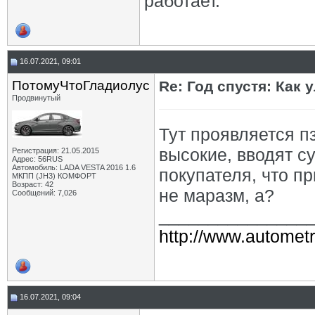
работает.
16.07.2021, 09:01
ПотомуЧтоГладиолус
Re: Год спустя: Как
Продвинутый
Тут проявляется п
высокие, вводят с
Регистрация: 21.05.2015
Адрес: 56RUS
Автомобиль: LADA VESTA 2016 1.6
покупателя, что п
МКПП (JH3) КОМФОРТ
Возраст: 42
не маразм, а?
Сообщений: 7,026
_______________
http://www.autometr
16.07.2021, 09:04