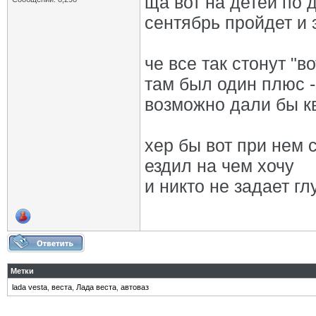
ща вот на детей по 
сентябрь пройдет и
че все так стонут "
там был один плюс -
возможно дали бы к
хер бы вот при нем с
ездил на чем хочу
и никто не задает г
Метки
lada vesta
,
веста
,
Лада веста
,
автоваз