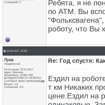
Ребята, я не п
Сообщений: 3
по АТМ. Вы всп
"Фольксвагена"
роботу, что Вы 
24.04.2017, 21:56
Лука
Re: Год спустя: К
Продвинутый
Регистрация: 23.04.2017
Адрес: Воронеж
Автомобиль: ПЕЖО 408
Ездил на роботе
ДОЖДАЛСЯ ВЕСТА СВ КРОСС
1.8 РОБОТ ЛЮКС МУЛЬТИМЕД�
Возраст: 64
т км Никаких п
Сообщений: 101
цене.Ездил на р
одинаковые .Зав