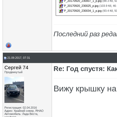
P_20170920_230007_1_p.jpg
(88.3 Кб, 
P_20170920_230025_p.jpg
(103.9 Кб, 46
P_20170920_230034_1_p.jpg
(93.4 Кб, 
Последний раз реда
21.09.2017, 07:31
Сергей 74
Re: Год спустя: К
Продвинутый
Вижу крышку на
Регистрация: 02.04.2016
Адрес: Крайний север, ЯНАО
Автомобиль: Лада Веста,