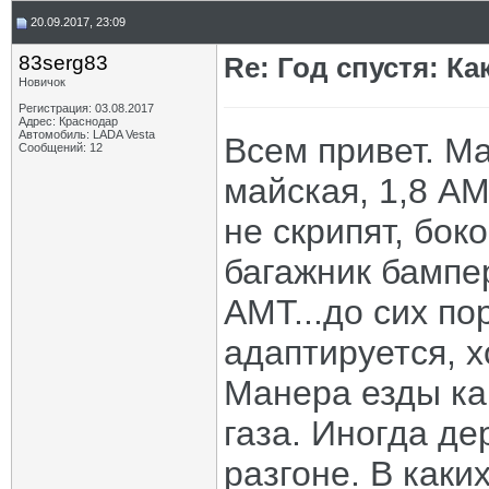
20.09.2017, 23:09
83serg83
Re: Год спустя: К
Новичок
Регистрация: 03.08.2017
Адрес: Краснодар
Автомобиль: LADA Vesta
Всем привет. Ма
Сообщений: 12
майская, 1,8 АМ
не скрипят, бок
багажник бампер
АМТ...до сих пор
адаптируется, х
Манера езды как
газа. Иногда де
разгоне. В каки