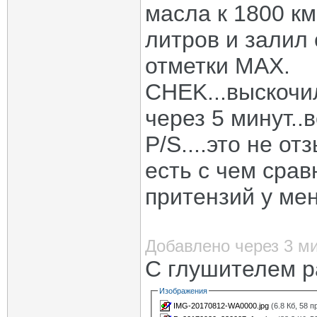
масла к 1800 км
литров и залил 
отметки МАХ.
CHEK...выскочил
через 5 минут..в
P/S....это не о
есть с чем срав
притензий у меня
Добавлено через 3 м
С глушителем ра
Изображения
IMG-20170812-WA0000.jpg
(6.8 Кб, 58 