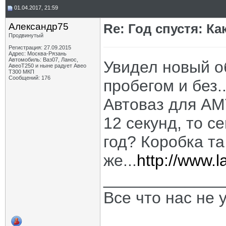
01.04.2017, 21:59
Александр75
Re: Год спустя: К
Продвинутый
Регистрация: 27.09.2015
Адрес: Москва-Рязань
Автомобиль: Ваз07, Ланос,
Увидел новый об
АвеоТ250 и ныне радует Авео
Т300 МКП
Сообщений: 176
пробегом и без.
Автоваз для АМТ
12 секунд, то с
год? Коробка та
же...
http://www.l
_____________
Все что нас не 