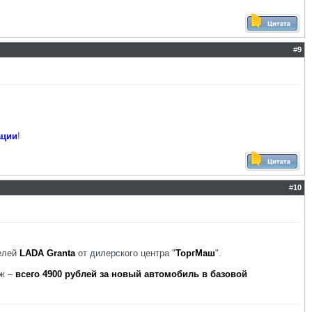
#
9
ации
!
#
10
елей
LADA Granta
от дилерского центра "
ТоргМаш
".
еж –
всего 4900 рублей за новый автомобиль в базовой