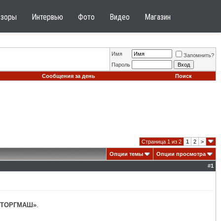
бзоры
Интервью
Фото
Видео
Магазин
Имя
Запомнить?
Пароль
Сообщения за день
Поиск
Страница 1 из 2
1
2
>
Опции темы
Опции просмотра
#
1
«ТОРГМАШ»
.