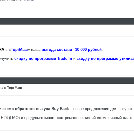
RA
в «
ТоргМаш
» ваша
выгода составит 10 000 рублей
.
получить
скидку по программе Trade In
и
скидку по программе утилиз
па в ТоргМаш
 и
схема обратного выкупа Buy Back
– новое предложение для покупат
ТБ24 (ПАО) и предусматривает экстремально низкий ежемесячный плат