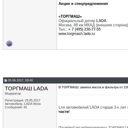
Акции и спецпредложения
«ТОРГМАШ»
Официальный дилер
LADA
Москва, 88 км МКАД (внешняя сторона)
Тел.:
+ 7 (495) 230-77-55
www.torgmash.lada.ru
05.06.2017, 09:40
ТОРГМАШ LADA
В ТОРГМАШ: замена масла и фильтра от 13
Модератор
Регистрация: 29.05.2017
Автомобиль: LADA Vesta
Lля автомобилей LADA старше 3-х ле
Сообщений: 40
части
!
Последний раз редактировалось ТОРГМАШ LA