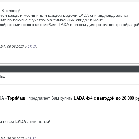
Steinberg!
яются каждый месяц и для каждой модели LADA они индивидуальны.
я по покупке с учетом максимальных скидок в июне.
иобретении нового автомобиля LADA в нашем дилерском центре обраща
DA; 09.06.2017 в
17:47
.
Маш!
DA
«
ТоргМаш
» предлагает Вам купить
LADA 4x4 с выгодой до 20 000 р
ем новой
LADA
этим летом!
DA; 29.06.2017 в
13:31
.