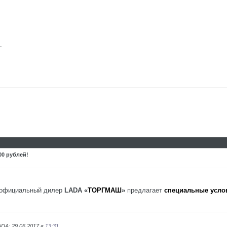
.
00 рублей!
т официальный дилер
LADA «
ТОРГМАШ
»
предлагает
специальные услов
DA; 29.06.2017 в
13:31
.