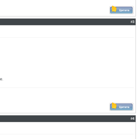
#
3
е.
#
4