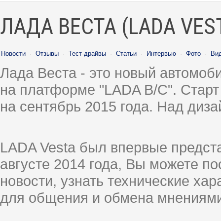
ЛАДА ВЕСТА (LADA VES
Новости
·
Отзывы
·
Тест-драйвы
·
Статьи
·
Интервью
·
Фото
·
Ви
Лада Веста - это новый автомо
на платформе "LADA B/C". Старт
на сентябрь 2015 года. Над диз
LADA Vesta был впервые предст
августе 2014 года, Вы можете п
новости, узнать технические ха
для общения и обмена мнениями