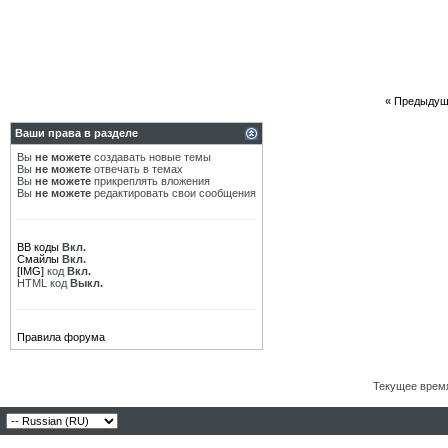
«
Предыдущ
Ваши права в разделе
Вы
не можете
создавать новые темы
Вы
не можете
отвечать в темах
Вы
не можете
прикреплять вложения
Вы
не можете
редактировать свои сообщения
BB коды
Вкл.
Смайлы
Вкл.
[IMG]
код
Вкл.
HTML код
Выкл.
Правила форума
Текущее врем