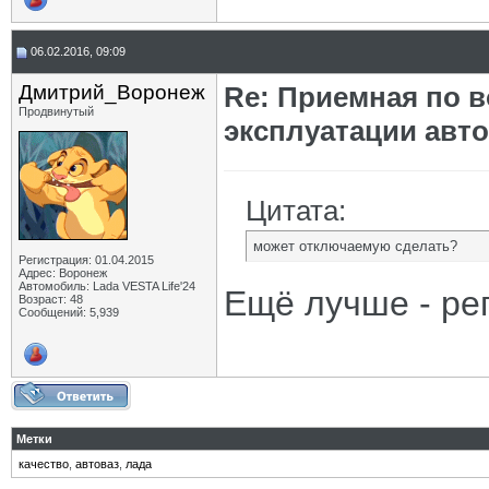
06.02.2016, 09:09
Дмитрий_Воронеж
Re: Приемная по в
Продвинутый
эксплуатации авт
Цитата:
может отключаемую сделать?
Регистрация: 01.04.2015
Адрес: Воронеж
Автомобиль: Lada VESTA Life'24
Ещё лучше - ре
Возраст: 48
Сообщений: 5,939
Метки
качество
,
автоваз
,
лада