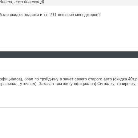
еста, пока доволен )))
е были скидки-подарки и т.п.? Отношение менеджеров?
фициалов), брал по трэйд-ину в зачет своего старого авто (скидка 40т.р
рашивал, уточнял). Заказал там же (у официалов) Сигналку, тонировку, б