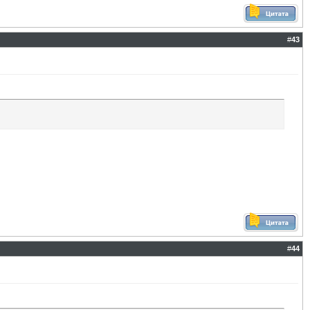
#
43
#
44