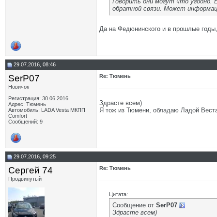
Говорить они могут что угодно. 
обратной связи. Может информаци
Да на Федюнинского и в прошлые годы,
29.07.2016, 08:46
SerP07
Re: Тюмень
Новичок
Регистрация: 30.06.2016
Здрасте всем)
Адрес: Тюмень
Я тож из Тюмени, обладаю Ладой Веста,
Автомобиль: LADA Vesta МКПП
Comfort
Сообщений: 9
29.07.2016, 09:25
Сергей 74
Re: Тюмень
Продвинутый
Цитата:
Сообщение от
SerP07
Здрасте всем)