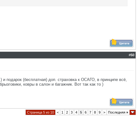
#
50
.) и подарок (бесплатная) доп. страховка к ОСАГО, в принципе всё,
рызговики, ковры в салон и багажник. Вот так как то )
Страница 5 из 10
<
1
2
3
4
5
6
7
8
9
>
Последняя
»