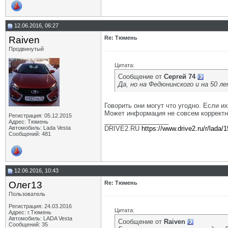
12.06.2016, 06:27
Raiven
Re: Тюмень
Продвинутый
Цитата:
Сообщение от
Сергей 74
Да, но на Федюнинского и на 50 
Говорить они могут что угодно. Если 
Может информация не совсем корректна
Регистрация: 05.12.2015
__________________
Адрес: Тюмень
Автомобиль: Lada Vesta
DRIVE2.RU
https://www.drive2.ru/r/lada/
Сообщений: 481
12.06.2016, 10:43
Олег13
Re: Тюмень
Пользователь
Регистрация: 24.03.2016
Цитата:
Адрес: г.Тюмень
Автомобиль: LADA Vesta
Сообщение от
Raiven
Сообщений: 35