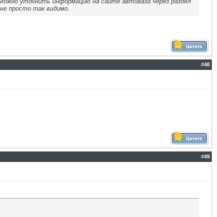
 Можно уточнить информацию на сайте автоваза через раздел
 не просто так видимо.
#
48
#
49