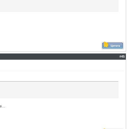
#
45
...