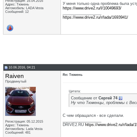
Регистрация: 16.04.2016
У меня только одна проблема была уст
Адрес: Тюмень
https://www.drive2.ru/l/10049693/
Автомобиль: LADA Vesta
Сообщений: 12
__________________
https://www.drive2.ru/r/lada/1693941/
10.06.2016, 04:21
Raiven
Re: Тюмень
Продвинутый
Цитата:
Сообщение от
Сергей 74
Ну что Тюменцы, проблемы с Вес
С чем обращался - все сделали.
__________________
Регистрация: 05.12.2015
DRIVE2.RU
https://www.drive2.ru/r/lada/
Адрес: Тюмень
Автомобиль: Lada Vesta
Сообщений: 481