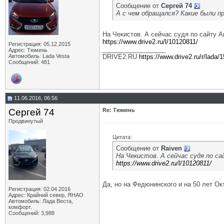
Сообщение от
Сергей 74
А с чем обращался? Какие были п
На Чекистов. А сейчас судя по сайту
https://www.drive2.ru/l/10120811/
Регистрация: 05.12.2015
__________________
Адрес: Тюмень
Автомобиль: Lada Vesta
DRIVE2.RU
https://www.drive2.ru/r/lada/
Сообщений: 481
11.06.2016, 06:56
Сергей 74
Re: Тюмень
Продвинутый
Цитата:
Сообщение от
Raiven
На Чекистов. А сейчас судя по 
https://www.drive2.ru/l/10120811/
Да, но на Федюнинского и на 50 лет Ок
Регистрация: 02.04.2016
Адрес: Крайний север, ЯНАО
Автомобиль: Лада Веста,
комфорт.
Сообщений: 3,988