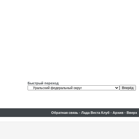
Быстрый переход
Обратная связь
-
Лада Веста Клуб
-
Архив
-
Вверх