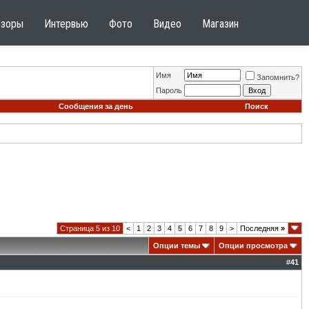
бзоры
Интервью
Фото
Видео
Магазин
Имя
Запомнить?
Пароль
Сообщения за день
Поиск
Страница 5 из 10
<
1
2
3
4
5
6
7
8
9
>
Последняя
»
Опции темы
Опции просмотра
#
41