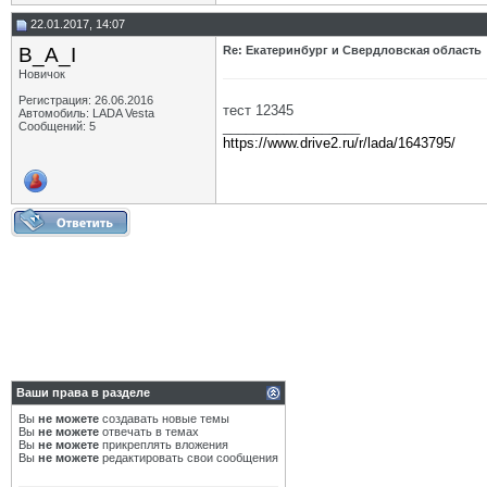
22.01.2017, 14:07
B_A_I
Re: Екатеринбург и Свердловская область
Новичок
Регистрация: 26.06.2016
тест 12345
Автомобиль: LADA Vesta
__________________
Сообщений: 5
https://www.drive2.ru/r/lada/1643795/
Ваши права в разделе
Вы
не можете
создавать новые темы
Вы
не можете
отвечать в темах
Вы
не можете
прикреплять вложения
Вы
не можете
редактировать свои сообщения