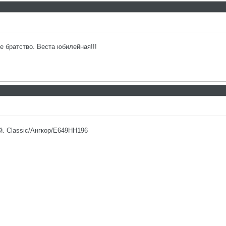
 братство. Веста юбилейная!!!
. Classic/Ангкор/Е649НН196