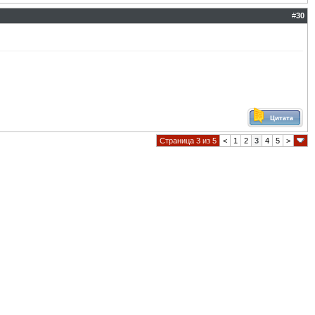
#
30
Страница 3 из 5
<
1
2
3
4
5
>