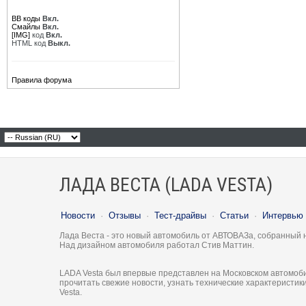
BB коды
Вкл.
Смайлы
Вкл.
[IMG]
код
Вкл.
HTML код
Выкл.
Правила форума
ЛАДА ВЕСТА (LADA VESTA)
Новости
·
Отзывы
·
Тест-драйвы
·
Статьи
·
Интервью
Лада Веста - это новый автомобиль от АВТОВАЗа, собранный 
Над дизайном автомобиля работал Стив Маттин.
LADA Vesta был впервые представлен на Московском автомоби
прочитать свежие новости, узнать технические характеристи
Vesta.