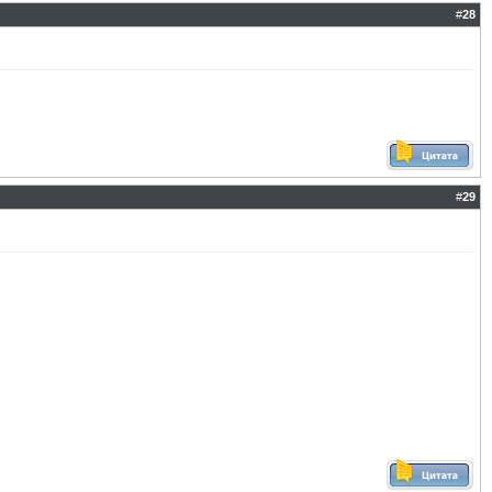
#
28
#
29