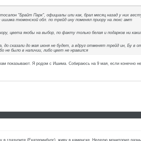
осалон "Брайт Парк", официалы или как, брал месяц назад у них весту
из ишима тюменской обл. по трейд ину поменял приору на люкс амт
ору, цвета якобы на выбор, по факту только белая и подарков ни каких
 до сказали до мая июня не будет, а вдруг отменят трейд ин, Бу в о
о не было в наличии, либо цвет не нравился
ам показывают. Я родом с Ишима. Собираюсь на 9 мая, если конечно не
у в глазурите (Екатеринбург), живу в каменске. Неделю мониторил разн