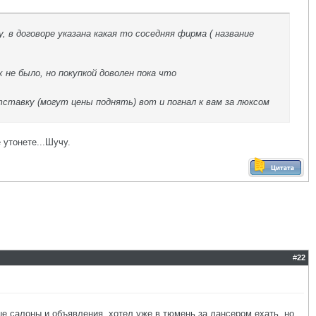
, в договоре указана какая то соседняя фирма ( название
 не было, но покупкой доволен пока что
тставку (могут цены поднять) вот и погнал к вам за люксом
 утонете...Шучу.
#
22
ые салоны и объявления, хотел уже в тюмень за лансером ехать, но