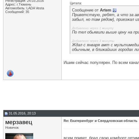
Регистрация: 24.03.2016
Цитата:
Адрес: г.Тюмень
Автомобиль: LADA Vesta
Сообщение от
Аrtem
Сообщений: 35
Приветствую, ребят, а что за авт
забыл, но там рядом), приезжал 
Добавлено через 1 минуту
По тел обьявили выше цену на при
Добавлено через 3 минуты
Ждал с января амт с мультимедиа,
обычным, в ближайших городах либ
Ишим сейчас популярен. По всем канал
31.05.2016, 20:13
мерзавец
Re: Екатеринбург и Свердловская область
Новичок
всем привет, брал свою комфорт оптим