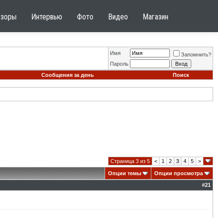
бзоры
Интервью
Фото
Видео
Магазин
Имя
Запомнить?
Пароль
Сообщения за день
Поиск
Страница 3 из 5
<
1
2
3
4
5
>
Опции темы
Опции просмотра
#
21