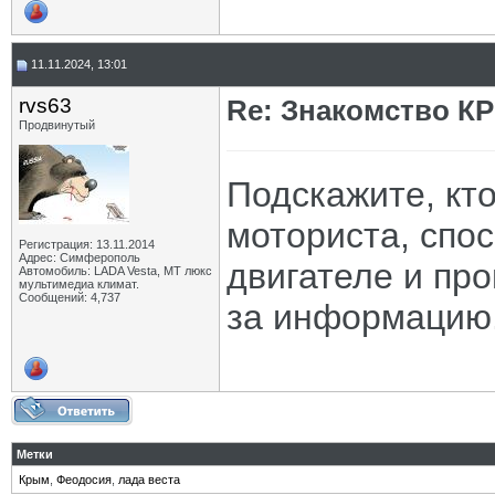
11.11.2024, 13:01
rvs63
Re: Знакомство К
Продвинутый
Подскажите, кт
моториста, спос
Регистрация: 13.11.2014
Адрес: Симферополь
двигателе и про
Автомобиль: LADA Vesta, МТ люкс
мультимедиа климат.
Сообщений: 4,737
за информацию
Метки
Крым
,
Феодосия
,
лада веста