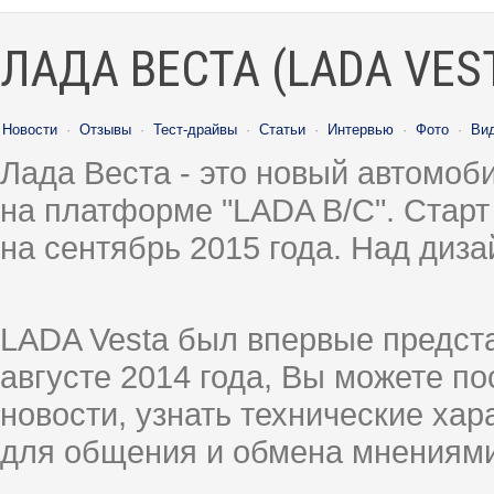
ЛАДА ВЕСТА (LADA VES
Новости
·
Отзывы
·
Тест-драйвы
·
Статьи
·
Интервью
·
Фото
·
Ви
Лада Веста - это новый автомо
на платформе "LADA B/C". Старт
на сентябрь 2015 года. Над диз
LADA Vesta был впервые предст
августе 2014 года, Вы можете п
новости, узнать технические ха
для общения и обмена мнениями