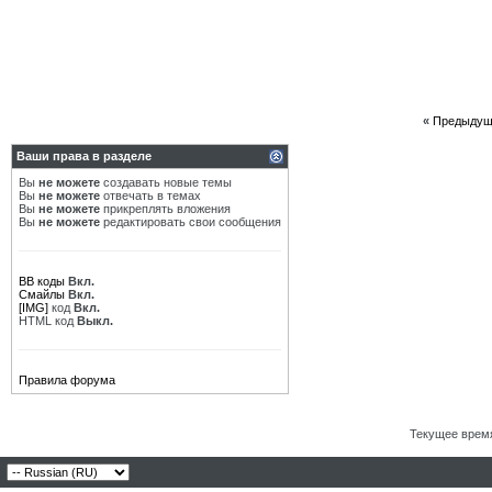
«
Предыдущ
Ваши права в разделе
Вы
не можете
создавать новые темы
Вы
не можете
отвечать в темах
Вы
не можете
прикреплять вложения
Вы
не можете
редактировать свои сообщения
BB коды
Вкл.
Смайлы
Вкл.
[IMG]
код
Вкл.
HTML код
Выкл.
Правила форума
Текущее врем