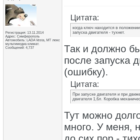
Цитата:
когда ключ находится в положени
запуска двигателя - тухнет.
Регистрация: 13.11.2014
Адрес: Симферополь
Автомобиль: LADA Vesta, МТ люкс
мультимедиа климат.
Так и должно бы
Сообщений: 4,737
после запуска д
(ошибку).
Цитата:
При запуске двигателя и при движ
двигателя 1,6л. Коробка механиче
Тут можно долго
много. У меня, 
до сих пор - ти