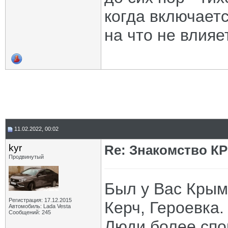
когда включает
на что не влияет
11.02.2022, 00:02
kyr
Re: Знакомство К
Продвинутый
Был у Вас Крым
Регистрация: 17.12.2015
Керч, Героевка.
Автомобиль: Lada Vesta
Сообщений: 245
Люди более спо