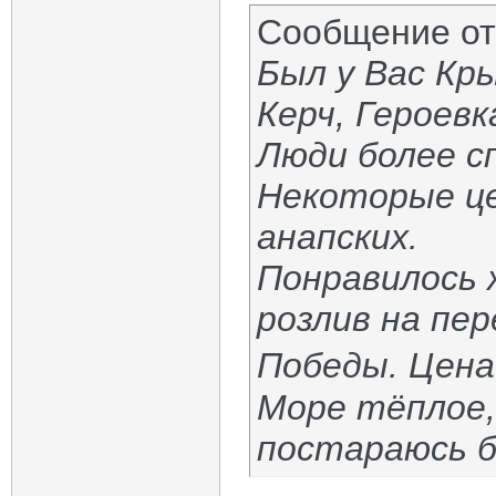
Сообщение о
Был у Вас Кры
Керч, Героевк
Люди более сп
Некоторые це
анапских.
Понравилось 
розлив на пе
Победы. Цена
Море тёплое,
постараюсь б