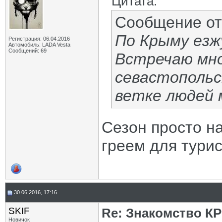
Цитата:
Сообщение о
По Крыму езж
Регистрация: 06.04.2016
Автомобиль: LADA Vesta
Сообщений: 69
Встречаю мно
севастопольс
ветке людей 
Сезон просто на
греем для турис
30.06.2016, 17:16
SKIF
Re: Знакомство К
Новичок