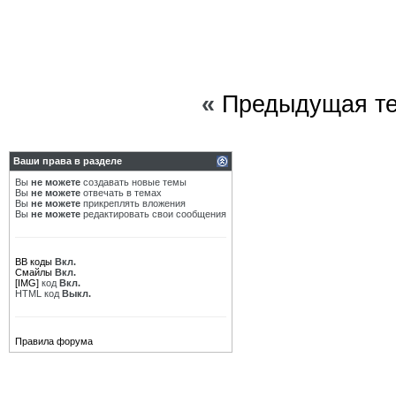
«
Предыдущая т
Ваши права в разделе
Вы
не можете
создавать новые темы
Вы
не можете
отвечать в темах
Вы
не можете
прикреплять вложения
Вы
не можете
редактировать свои сообщения
BB коды
Вкл.
Смайлы
Вкл.
[IMG]
код
Вкл.
HTML код
Выкл.
Правила форума