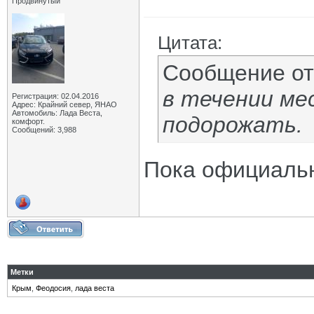
Продвинутый
Цитата:
Сообщение о
в течении ме
Регистрация: 02.04.2016
Адрес: Крайний север, ЯНАО
Автомобиль: Лада Веста,
подорожать.
комфорт.
Сообщений: 3,988
Пока официаль
Метки
Крым
,
Феодосия
,
лада веста