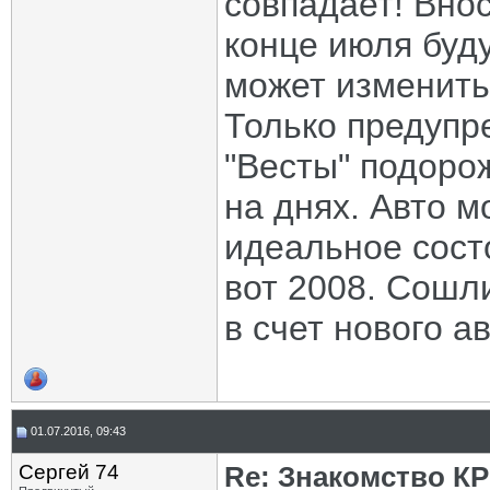
совпадает! Внос
конце июля буду
может изменитьс
Только предупр
"Весты" подорож
на днях. Авто м
идеальное состо
вот 2008. Сошли
в счет нового а
01.07.2016, 09:43
Сергей 74
Re: Знакомство К