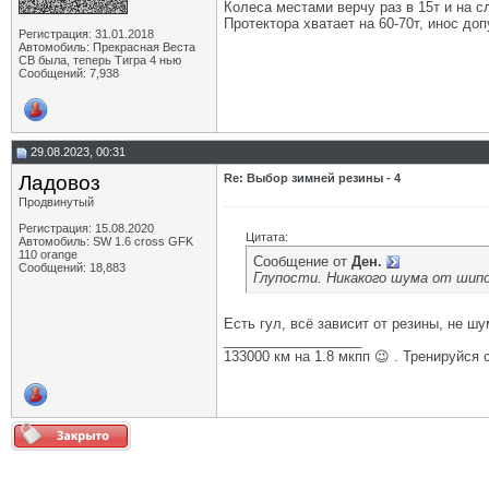
Колеса местами верчу раз в 15т и на 
Протектора хватает на 60-70т, инос до
Регистрация: 31.01.2018
Автомобиль: Прекрасная Веста
СВ была, теперь Тигра 4 нью
Сообщений: 7,938
29.08.2023, 00:31
Ладовоз
Re: Выбор зимней резины - 4
Продвинутый
Регистрация: 15.08.2020
Цитата:
Автомобиль: SW 1.6 cross GFK
110 orange
Сообщение от
Ден.
Сообщений: 18,883
Глупости. Никакого шума от шипо
Есть гул, всё зависит от резины, не шу
__________________
133000 км на 1.8 мкпп 😉 . Тренируйся 