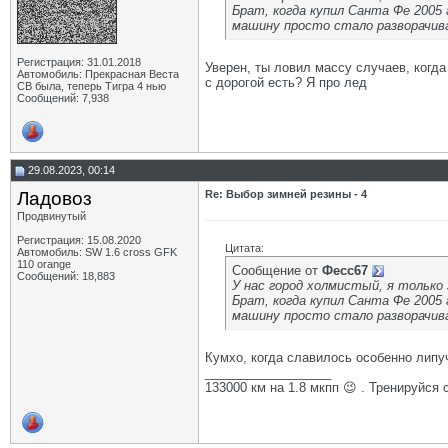
Брат, когда купил Санта Фе 2005 
машину просто стало разворачива
Регистрация: 31.01.2018
Уверен, ты ловил массу случаев, когд
Автомобиль: Прекрасная Веста
с дорогой есть? Я про лед
СВ была, теперь Тигра 4 нью
Сообщений: 7,938
29.08.2023, 00:14
Ладовоз
Re: Выбор зимней резины - 4
Продвинутый
Регистрация: 15.08.2020
Цитата:
Автомобиль: SW 1.6 cross GFK
110 orange
Сообщение от
Фесс67
Сообщений: 18,883
У нас город холмистый, я только 
Брат, когда купил Санта Фе 2005 
машину просто стало разворачива
Кумхо, когда славилось особенно липу
__________________
133000 км на 1.8 мкпп 😉 . Тренируйся 