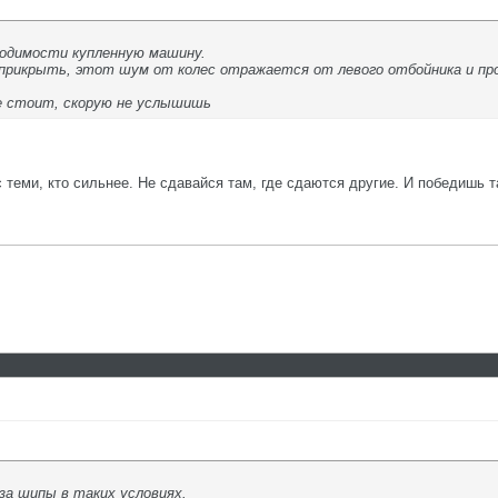
одимости купленную машину.
 прикрыть, этот шум от колес отражается от левого отбойника и про
е стоит, скорую не услышишь
с теми, кто сильнее. Не сдавайся там, где сдаются другие. И победишь т
за шипы в таких условиях.