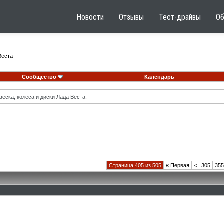
Новости
Отзывы
Тест-драйвы
О
Веста
Сообщество
Календарь
еска, колеса и диски Лада Веста.
Страница 405 из 505
«
Первая
<
305
355