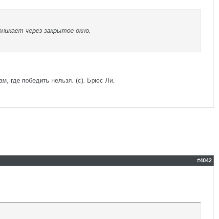
никает через закрытое окно.
ам, где победить нельзя. (с). Брюс Ли.
#
4042