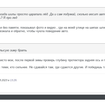
 когда шипы просто царапали лёд. Да и сам подумай, сколько весит
ь? Я про лед
и без памяти, показывал фото и видео , где на моей улице на шипах шл
аезжала и обратно, чтобы чуела поведение авто.
 лысую зиму брать
чисто мои, после первой зимы проверь глубину протектора задняя ось и 
с теми, кто сильнее. Не сдавайся там, где сдаются другие. И победишь т
8.2023 в
13:29
.