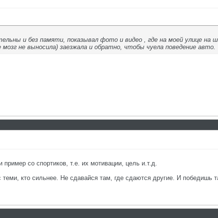
льны и без памяти, показывал фото и видео , где на моей улице на ш
е мозг не выносила) заезжала и обратно, чтобы чуела поведение авто.
пример со спортиков, т.е. их мотивации, цель и.т.д.
с теми, кто сильнее. Не сдавайся там, где сдаются другие. И победишь т