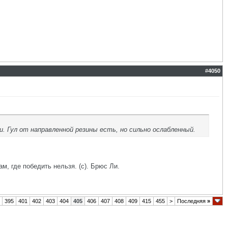
#
4050
. Гул от направленной резины есть, но сильно ослабленный.
ам, где победить нельзя. (с). Брюс Ли.
395
401
402
403
404
405
406
407
408
409
415
455
>
Последняя
»