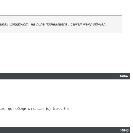
ипах шлифуют, на липе поднимался , сажал жену обучал,
#
4047
ам, где победить нельзя. (с). Брюс Ли.
#
4048