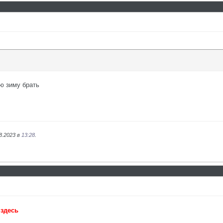
ю зиму брать
8.2023 в
13:28
.
ь
здесь