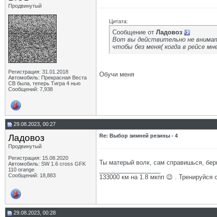
Продвинутый
Цитата:
Сообщение от
Ладовоз
Вот вы действительно не внимате
чтобы без меня( когда в рейсе мн
Регистрация: 31.01.2018
Обучи меня
Автомобиль: Прекрасная Веста
СВ была, теперь Тигра 4 нью
Сообщений: 7,938
29.08.2023, 00:27
Ладовоз
Re: Выбор зимней резины - 4
Продвинутый
Регистрация: 15.08.2020
Ты матерый волк, сам справишься, бери 
Автомобиль: SW 1.6 cross GFK
__________________
110 orange
Сообщений: 18,883
133000 км на 1.8 мкпп 😉 . Тренируйся 
29.08.2023, 00:28