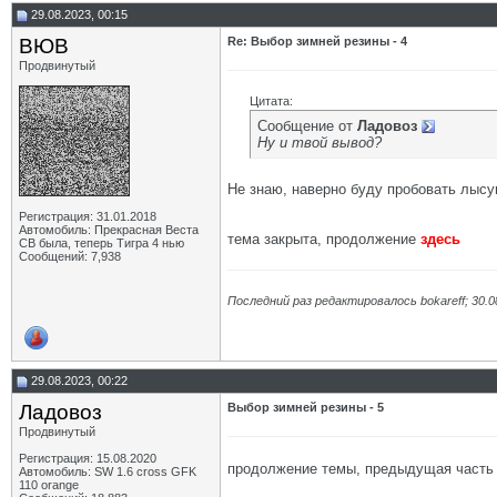
29.08.2023, 00:15
ВЮВ
Re: Выбор зимней резины - 4
Продвинутый
Цитата:
Сообщение от
Ладовоз
Ну и твой вывод?
Не знаю, наверно буду пробовать лысу
Регистрация: 31.01.2018
Автомобиль: Прекрасная Веста
тема закрыта, продолжение
здесь
СВ была, теперь Тигра 4 нью
Сообщений: 7,938
Последний раз редактировалось bokareff; 30.0
29.08.2023, 00:22
Ладовоз
Выбор зимней резины - 5
Продвинутый
Регистрация: 15.08.2020
продолжение темы, предыдущая част
Автомобиль: SW 1.6 cross GFK
110 orange