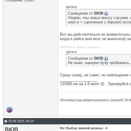
Сообщений: 18,883
Цитата:
Сообщение от
ВЮВ
Уверен, ты ловил массу случаев,
него в + сцеплению с дорогой ест
Вот вы действительно не внимательны 
когда в рейсе мне мозг не выносила) з
Добавлено через 2 минуты
Цитата:
Сообщение от
ВЮВ
Не знаю, наверно буду пробовать
Сразу скажу, не совет, но наблюдения 
__________________
133000 км на 1.8 мкпп 😉 . Тренируйся 
Последний раз редактировалось bokareff; 30.0
29.08.2023, 00:24
ВЮВ
Re: Выбор зимней резины - 4