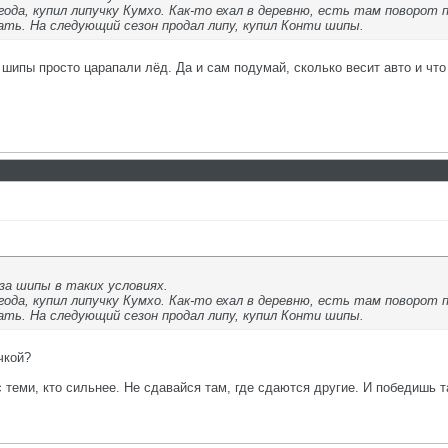
года, купил липучку Кумхо. Как-то ехал в деревню, есть там поворот п
ть. На следующий сезон продал липу, купил Конти шипы.
а шипы просто царапали лёд. Да и сам подумай, сколько весит авто и ч
за шипы в таких условиях.
года, купил липучку Кумхо. Как-то ехал в деревню, есть там поворот п
ть. На следующий сезон продал липу, купил Конти шипы.
чкой?
с теми, кто сильнее. Не сдавайся там, где сдаются другие. И победишь т