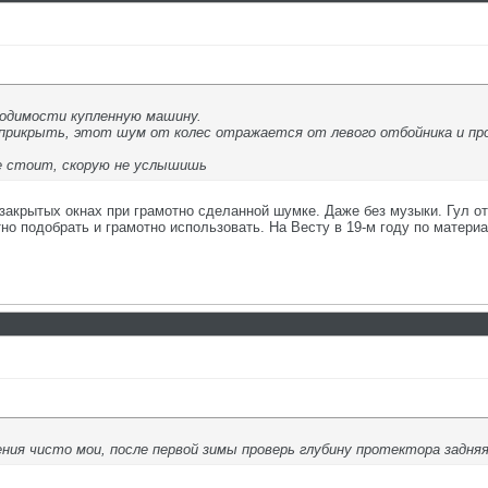
одимости купленную машину.
 прикрыть, этот шум от колес отражается от левого отбойника и про
е стоит, скорую не услышишь
закрытых окнах при грамотно сделанной шумке. Даже без музыки. Гул от
о подобрать и грамотно использовать. На Весту в 19-м году по материа
ения чисто мои, после первой зимы проверь глубину протектора задняя