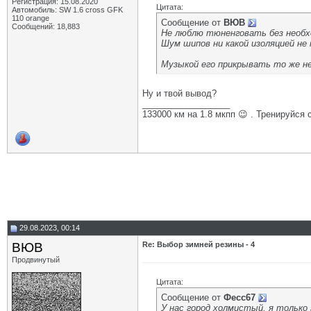
Регистрация: 15.08.2020
Цитата:
Автомобиль: SW 1.6 cross GFK
110 orange
Сообщение от
ВЮВ
Сообщений: 18,883
Не люблю тюненговать без необх
Шум шипов ни какой изоляцией не
Музыкой его прикрывать то же н
Ну и твой вывод?
__________________
133000 км на 1.8 мкпп 😉 . Тренируйся 
29.08.2023, 00:14
ВЮВ
Re: Выбор зимней резины - 4
Продвинутый
Цитата:
Сообщение от
Фесс67
У нас город холмистый, я только 