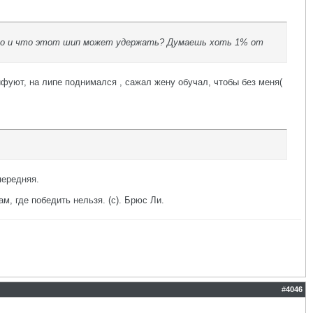
 авто и что этот шип может удержать? Думаешь хоть 1% от
ифуют, на липе поднимался , сажал жену обучал, чтобы без меня(
передняя.
ам, где победить нельзя. (с). Брюс Ли.
#
4046