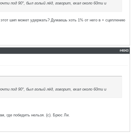
очти под 90°, был голый лёд, говорит, ехал около 60ти и
то этот шип может удержать? Думаешь хоть 1% от него в + сцеплению
#
4043
очти под 90°, был голый лёд, говорит, ехал около 60ти и
ам, где победить нельзя. (с). Брюс Ли.