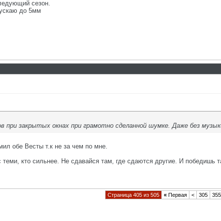
следующий сезон.
пускаю до 5мм
в при закрытых окнах при грамотно сделанной шумке. Даже без музыки
мил обе Весты т.к не за чем по мне.
с теми, кто сильнее. Не сдавайся там, где сдаются другие. И победишь т
Страница 405 из 505
«
Первая
<
305
355