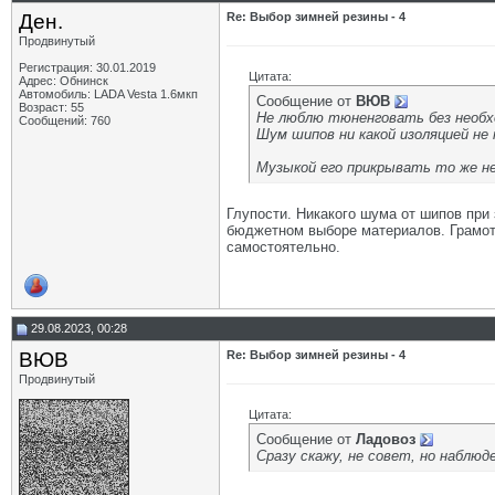
Ден.
Re: Выбор зимней резины - 4
Продвинутый
Регистрация: 30.01.2019
Цитата:
Адрес: Обнинск
Автомобиль: LADA Vesta 1.6мкп
Сообщение от
ВЮВ
Возраст: 55
Не люблю тюненговать без необх
Сообщений: 760
Шум шипов ни какой изоляцией не
Музыкой его прикрывать то же н
Глупости. Никакого шума от шипов при 
бюджетном выборе материалов. Грамотн
самостоятельно.
29.08.2023, 00:28
ВЮВ
Re: Выбор зимней резины - 4
Продвинутый
Цитата:
Сообщение от
Ладовоз
Сразу скажу, не совет, но наблюд