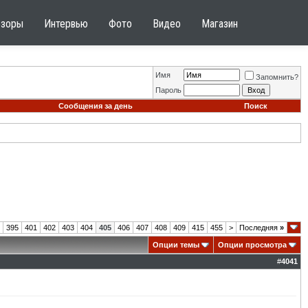
бзоры
Интервью
Фото
Видео
Магазин
Имя
Запомнить?
Пароль
Сообщения за день
Поиск
395
401
402
403
404
405
406
407
408
409
415
455
>
Последняя
»
Опции темы
Опции просмотра
#
4041