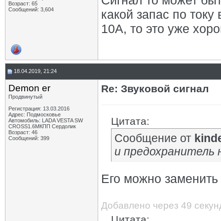
Сигнал то может бы
Возраст: 65
Сообщений: 3,604
какой запас по току
10А, то это уже хор
18.04.2019, 21:24
Demon er
Re: Звуковой сигнал
Продвинутый
Регистрация: 13.03.2016
Адрес: Подмосковье
Цитата:
Автомобиль: LADA VESTA SW
CROSS1.6МКПП Сердолик
Возраст: 46
Сообщение от
kind
Сообщений: 399
и предохранитель 
Его можно заменить 
Добавлено через 49 секун
Цитата: