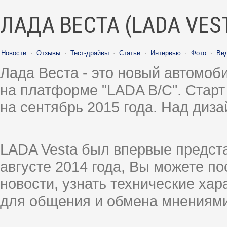
ЛАДА ВЕСТА (LADA VES
Новости
·
Отзывы
·
Тест-драйвы
·
Статьи
·
Интервью
·
Фото
·
Ви
Лада Веста - это новый автомо
на платформе "LADA B/C". Старт
на сентябрь 2015 года. Над диз
LADA Vesta был впервые предст
августе 2014 года, Вы можете п
новости, узнать технические ха
для общения и обмена мнениями