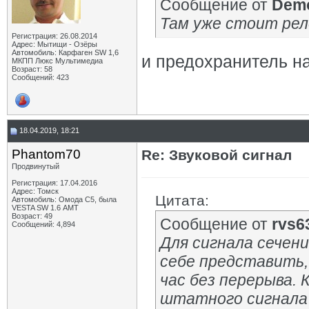
Сообщение от
Demo
Там уже стоит рел
Регистрация: 26.08.2014
Адрес: Мытищи - Озёры
Автомобиль: Карфаген SW 1,6
и предохранитель н
МКПП Люкс Мультимедиа
Возраст: 58
Сообщений: 423
18.04.2019, 18:21
Phantom70
Re: Звуковой сигнал
Продвинутый
Регистрация: 17.04.2016
Адрес: Томск
Цитата:
Автомобиль: Омода С5, была
VESTA SW 1.6 АМТ
Возраст: 49
Сообщение от
rvs6
Сообщений: 4,894
Для сигнала сечени
себе представить,
час без перерыва. 
штатного сигнала 