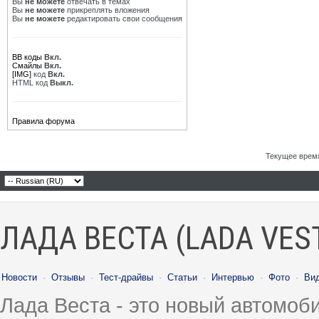
Вы
не можете
отвечать в темах
Вы
не можете
прикреплять вложения
Вы
не можете
редактировать свои сообщения
BB коды
Вкл.
Смайлы
Вкл.
[IMG]
код
Вкл.
HTML код
Выкл.
Правила форума
Текущее врем
ЛАДА ВЕСТА (LADA VES
Новости
·
Отзывы
·
Тест-драйвы
·
Статьи
·
Интервью
·
Фото
·
Ви
Лада Веста - это новый автомо