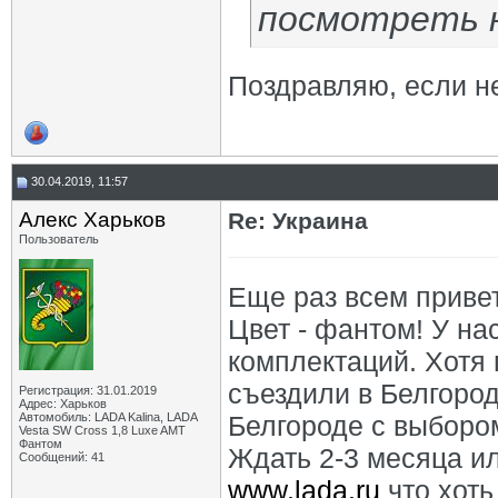
посмотреть н
Поздравляю, если не
30.04.2019, 11:57
Алекс Харьков
Re: Украина
Пользователь
Еще раз всем приве
Цвет - фантом! У нас
комплектаций. Хотя 
съездили в Белгород
Регистрация: 31.01.2019
Адрес: Харьков
Автомобиль: LADA Kalina, LADA
Белгороде с выборо
Vesta SW Cross 1,8 Luxe AMT
Фантом
Ждать 2-3 месяца ил
Сообщений: 41
www.lada.ru
что хоть