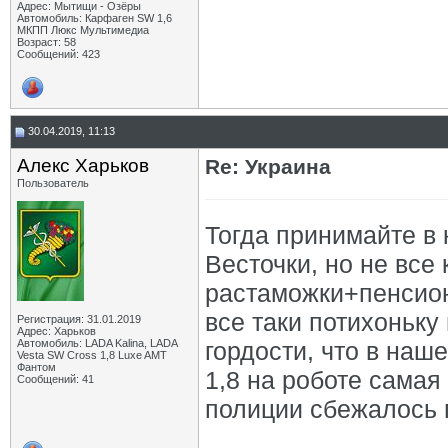
Адрес: Мытищи - Озёры
Автомобиль: Карфаген SW 1,6
МКПП Люкс Мультимедиа
Возраст: 58
Сообщений: 423
30.04.2019, 11:13
Алекс Харьков
Re: Украина
Пользователь
Тогда принимайте в к
Весточки, но не все
растаможки+пенсион
все таки потихоньку
Регистрация: 31.01.2019
Адрес: Харьков
Автомобиль: LADA Kalina, LADA
гордости, что в наш
Vesta SW Cross 1,8 Luxe AMT
Фантом
1,8 на роботе сама
Сообщений: 41
полиции сбежалось п