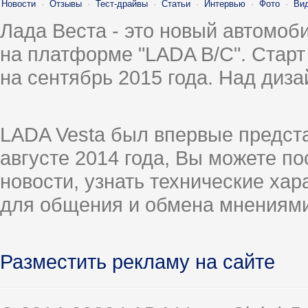
Новости
·
Отзывы
·
Тест-драйвы
·
Статьи
·
Интервью
·
Фото
·
Ви
Лада Веста - это новый автомо
на платформе "LADA B/C". Старт
на сентябрь 2015 года. Над диз
LADA Vesta был впервые предст
августе 2014 года, Вы можете п
новости, узнать технические ха
для общения и обмена мнениями
Разместить рекламу на сайте