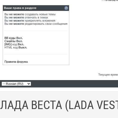
Ваши права в разделе
Вы
не можете
создавать новые темы
Вы
не можете
отвечать в темах
Вы
не можете
прикреплять вложения
Вы
не можете
редактировать свои сообщения
BB коды
Вкл.
Смайлы
Вкл.
[IMG]
код
Вкл.
HTML код
Выкл.
Правила форума
Текущее врем
ЛАДА ВЕСТА (LADA VES