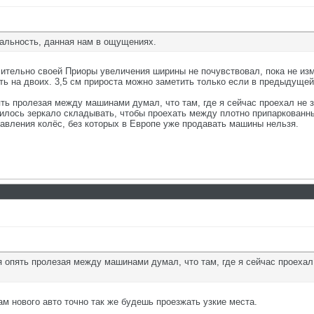
реальность, данная нам в ощущениях.
сительно своей Приоры увеличения ширины не почувствовал, пока не изм
ть на двоих. 3,5 см прироста можно заметить только если в предыдущей 
ть пролезая между машинами думал, что там, где я сейчас проехал не з
одилось зеркало складывать, чтобы проехать между плотно припаркован
давления колёс, без которых в Европе уже продавать машины нельзя.
 опять пролезая между машинами думал, что там, где я сейчас проехал 
м нового авто точно так же будешь проезжать узкие места.