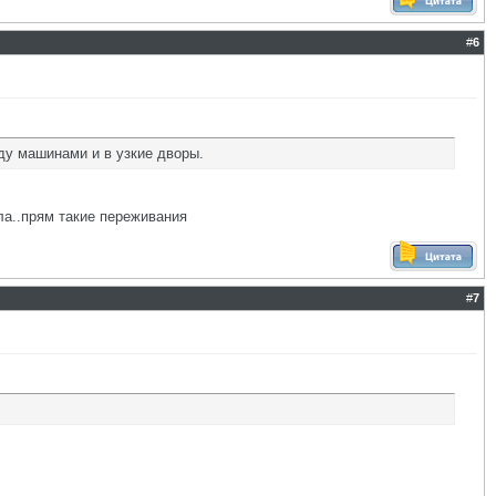
#
6
ду машинами и в узкие дворы.
ла..прям такие переживания
#
7