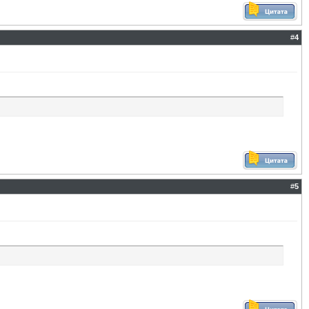
#
4
#
5