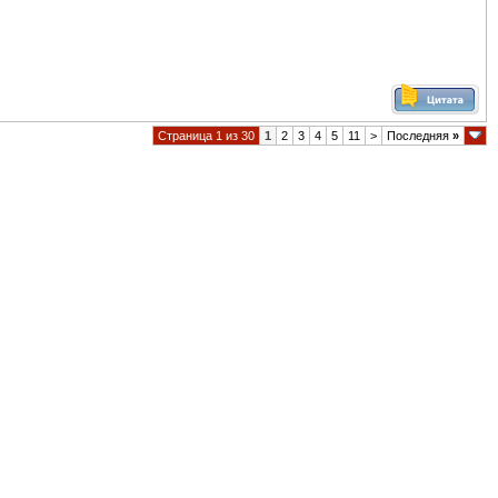
Страница 1 из 30
1
2
3
4
5
11
>
Последняя
»