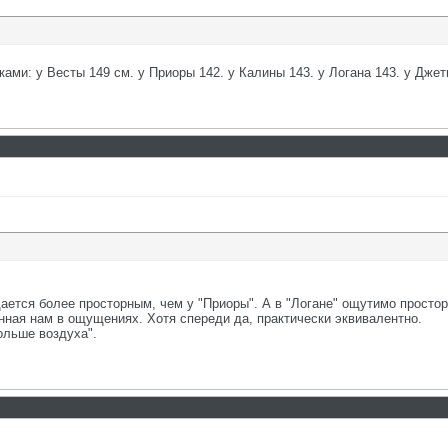
ами: у Весты 149 см. у Приоры 142. у Калины 143. у Логана 143. у Джет
ется более просторным, чем у "Приоры". А в "Логане" ощутимо просторнее
анная нам в ощущениях. Хотя спереди да, практически эквивалентно.
ольше воздуха".