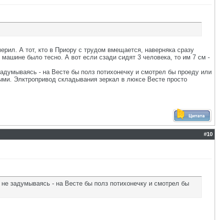
ерил. А тот, кто в Приору с трудом вмещается, наверняка сразу
машине было тесно. А вот если сзади сидят 3 человека, то им 7 см -
адумываясь - на Весте бы полз потихонечку и смотрел бы проеду или
ными. Элктропривод складывания зеркал в люксе Весте просто
#
10
не задумываясь - на Весте бы полз потихонечку и смотрел бы