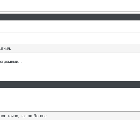
игния,
 огромный...
лон точно, как на Логане