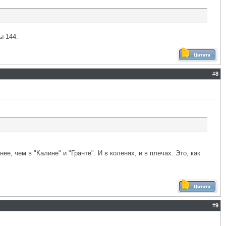
ы 144.
#
8
, чем в "Калине" и "Гранте". И в коленях, и в плечах. Это, как
#
9