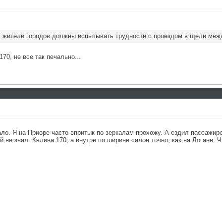
, жители городов должны испытывать трудности с проездом в щели меж
170, не все так печально...
мало. Я на Приоре часто впритык по зеркалам прохожу. А ездил пассажир
 не знал. Калина 170, а внутри по ширине салон точно, как на Логане. Ч